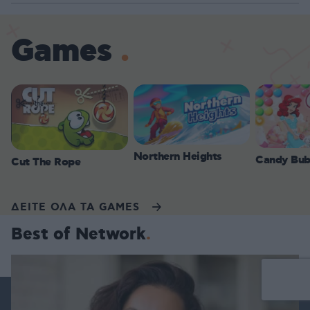
Games
Northern Heights
Candy Bub
Cut The Rope
ΔΕΙΤΕ ΟΛΑ ΤΑ GAMES
Best of Network