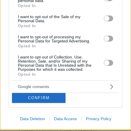
personal data.
grant or deny consent to Google and its third-party tags to
Opted In
ΑΠΑΝΤΗΣΗ
use your data for below specified purposes in below Google
consent section.
I want to opt-out of the Sale of my
Νου δου λος
Personal Data.
07.06.2026, 13:21
Opted In
Δεν φταίει η κυβέρνηση του Κυριάκου που
I want to opt-out of processing my
κυβερνά 7 χρόνια τώρα και η χώρα εχει γίνει
Personal Data for Targeted Advertising.
ξέφραγο αμπέλι εμείς θέλουμε να μας πει ο
Opted In
Αλέξης ...Τον Κυριάκο και τα μάτια μας
I want to opt-out of Collection, Use,
ΑΠΑΝΤΗΣΗ
Retention, Sale, and/or Sharing of my
Personal Data that Is Unrelated with the
Purposes for which it was collected.
Σωραίος
Opted In
07.06.2026, 14:47
Ξέφραγο αμπέλι έχουμε όταν τελείται η
Google consents
σχεδιασθείσα πράξη όχι όταν γίνεται σύλληψη
πριν τη τέλεση της,κι αυτό είναι απόδειξη ότι
CONFIRM
δεν είμαστε ξέφραγο αμπέλι όπως ήμασταν επί
του αρχηγού σου του Αλέκου που η
εγκληματικότητα είχε εκτιναχθεί κατά 164%
Data Deletion
Data Access
Privacy Policy
χάρη και στο νόμο Παρασκευόπουλου που
έβγαλε έξω το 87% των ποινικών!!!