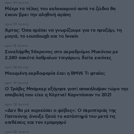
πριν 10 λεπτά
Μέχρι το τέλος του καλοκαιριού αυτά τα ζώδια θα
έχουν βρει την αληθινή αγάπη
πριν 10 λεπτά
Άρτος: Όσα πρέπει να γνωρίζουμε για το προζύμι, τη
μαγιά, το sourdough και το levain
πριν 11 λεπτά
Συνελήφθη 56χρονος στο αεροδρόμιο Μυκόνου με
2.280 πακέτα λαθραίων τσιγάρων, δείτε εικόνες
πριν 14 λεπτά
Μειωμένη κερδοφορία έχει η BMW. Τι φταίει;
πριν 16 λεπτά
O Τράβις Μπάρκερ εξήγησε γιατί αποκάλυψαν τώρα την
αποβολή που είχε η Κόρτνεϊ Καρντάσιαν το 2021
πριν 18 λεπτά
«Δεν θα με κυριεύσει ο φόβος»: Ο περιπτεράς της
Γαστούνης άνοιξε ξανά το κατάστημά του μετά τις
επιθέσεις και τον εμπρησμό
πριν 18 λεπτά