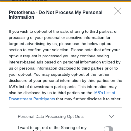
07.06.2026, 16:54
Απορώ πώς δεν έχεις κάνει ακόμα αίτηση για
Protothema -
Do Not Process My Personal
Information
Nobel
ΑΠΑΝΤΗΣΗ
If you wish to opt-out of the sale, sharing to third parties, or
processing of your personal or sensitive information for
targeted advertising by us, please use the below opt-out
Τζιμ
section to confirm your selection. Please note that after your
07.06.2026, 13:44
opt-out request is processed you may continue seeing
Διώξτε το Ισλάμ από την Ευρώπη. Είναι εγκληματίες.
interest-based ads based on personal information utilized by
ΑΠΑΝΤΗΣΗ
us or personal information disclosed to third parties prior to
your opt-out. You may separately opt-out of the further
disclosure of your personal information by third parties on the
IAB’s list of downstream participants. This information may
also be disclosed by us to third parties on the
IAB’s List of
ραδIQ
Downstream Participants
that may further disclose it to other
07.06.2026, 13:11
third parties.
Θα ήταν χρήσιμο να μας πουν την άποψη τους
Please note that this website/app uses one or more Google
σχετικά τα κόμματα Πινόκιο και κάρυ, για να ξέρουν
Personal Data Processing Opt Outs
services and may gather and store information including but
τι θα ψηφίσουν κάποιοι και κυρίως τι ακριβώς
not limited to your visit or usage behaviour. You may click to
I want to opt-out of the Sharing of my
πρεσβεύουν στην πολιτική σκηνή!