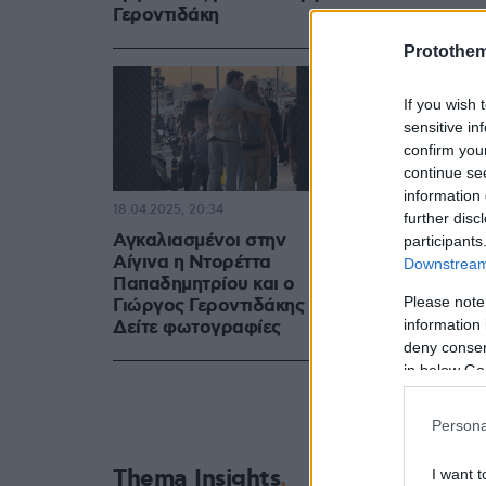
Γεροντιδάκη
Λίγο πριν α
Protothe
και στο Στά
την αναμέτ
If you wish 
Κατά τη διά
sensitive in
confirm you
κατέγραψαν 
continue se
Μεγάλη Πα
information 
18.04.2025, 20:34
εντόπισε ν
further disc
Αγκαλιασμένοι στην
participants
της Αίγινας
Αίγινα η Ντορέττα
Downstream 
Παπαδημητρίου και ο
Please note
Γιώργος Γεροντιδάκης -
Δείτε τις 
information 
Δείτε φωτογραφίες
deny consent
in below Go
Persona
Thema Insights
I want t