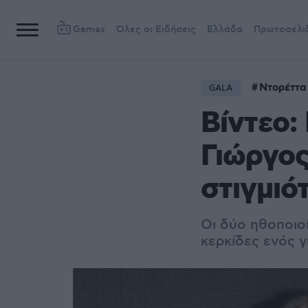
Games
Όλες οι Ειδήσεις
Ελλάδα
Πρωτοσέλι
Ντορέττα
GALA
Βίντεο:
Γιώργος
στιγμιό
Οι δύο ηθοποιο
κερκίδες ενός 