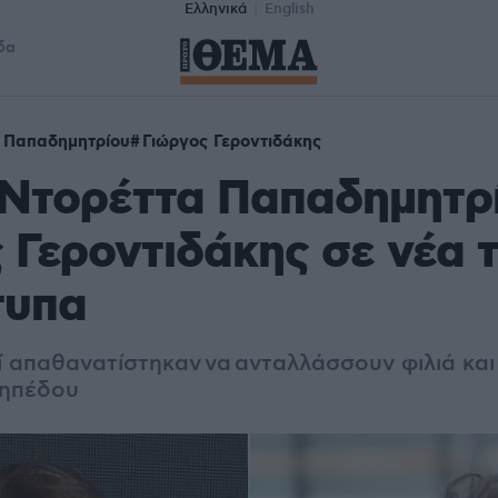
Ελληνικά
English
δα
 Παπαδημητρίου
Γιώργος Γεροντιδάκης
 Ντορέττα Παπαδημητρί
 Γεροντιδάκης σε νέα
τυπα
ί απαθανατίστηκαν να
ανταλλάσσουν φιλιά και
γηπέδου