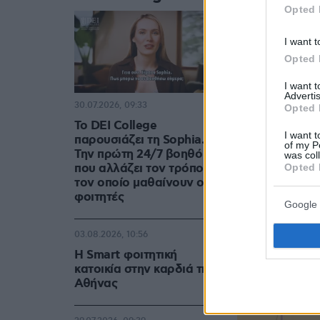
Opted 
I want t
Opted 
I want 
Advertis
30.07.2026, 09:33
Opted 
Το DEI College
I want t
παρουσιάζει τη Sophia.
of my P
Την πρώτη 24/7 βοηθό AI
was col
που αλλάζει τον τρόπο με
Opted 
τον οποίο μαθαίνουν οι
φοιτητές
Google 
03.08.2026, 10:56
Η Smart φοιτητική
κατοικία στην καρδιά της
Αθήνας