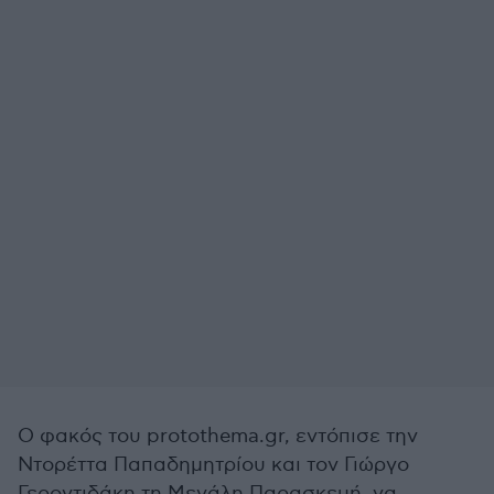
Ο φακός του protothema.gr, εντόπισε την
Ντορέττα Παπαδημητρίου και τον Γιώργο
Γεροντιδάκη τη Μεγάλη Παρασκευή, να