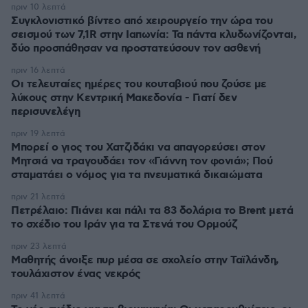
πριν 10 λεπτά
Συγκλονιστικό βίντεο από χειρουργείο την ώρα του
σεισμού των 7,1R στην Ιαπωνία: Τα πάντα κλυδωνίζονται,
δύο προσπάθησαν να προστατεύσουν τον ασθενή
πριν 16 λεπτά
Οι τελευταίες ημέρες του κουταβιού που ζούσε με
λύκους στην Κεντρική Μακεδονία - Γιατί δεν
περισυνελέγη
πριν 19 λεπτά
Μπορεί ο γιος του Χατζιδάκι να απαγορεύσει στον
Μητσιά να τραγουδάει τον «Γιάννη τον φονιά»; Πού
σταματάει ο νόμος για τα πνευματικά δικαιώματα
πριν 21 λεπτά
Πετρέλαιο: Πιάνει και πάλι τα 83 δολάρια το Brent μετά
το σχέδιο του Ιράν για τα Στενά του Ορμούζ
πριν 23 λεπτά
Μαθητής άνοιξε πυρ μέσα σε σχολείο στην Ταϊλάνδη,
τουλάχιστον ένας νεκρός
πριν 41 λεπτά