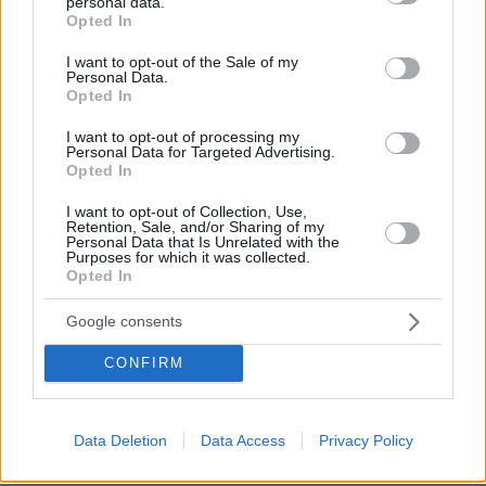
personal data.
grant or deny consent to Google and its third-party tags to
Το DEI College παρουσιάζει τη Sophia. Την πρώτη 24/7
Opted In
use your data for below specified purposes in below Google
βοηθό AI που αλλάζει τον τρόπο με τον οποίο μαθαίνουν οι
φοιτητές
consent section.
I want to opt-out of the Sale of my
Personal Data.
Opted In
03.08.2026, 10:56
Η Smart φοιτητική κατοικία στην καρδιά της Αθήνας
I want to opt-out of processing my
Personal Data for Targeted Advertising.
Opted In
29.07.2026, 09:39
Διασκεδάζουμε υπεύθυνα, επιστρέφουμε με ασφάλεια
I want to opt-out of Collection, Use,
Retention, Sale, and/or Sharing of my
Personal Data that Is Unrelated with the
Purposes for which it was collected.
ΣΧΟΛΙΑ
(37)
Opted In
ΠΡΟΣΘΗΚΗ ΣΧΟΛΙΟΥ
Google consents
CONFIRM
Δυνατό μιλφακι.
19.04.2025, 22:16
Data Deletion
Data Access
Privacy Policy
Σωστός ο παίχτης 💪🏿
ΑΠΑΝΤΗΣΗ