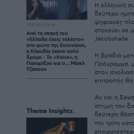
Η ελληνική σ
δεύτερο ημιτ
ψηφιακές πλα
17.05.2025, 12:46
στοχεύει σε 
Από τη σκηνή του
Jakobshalle.
«Ελλάδα έχεις ταλέντο»
στα φώτα της Eurovision,
η Κλαυδία έκανε πολύ
Η βραδιά μετ
δρόμο - Το «Voice», η
Παπαρίζου και ο... Μάικλ
Πρόγραμμα, μ
Τζάκσον
στον σχολιασ
επιτροπής θα
Αν και η
Σουη
στιγμή του δι
Thema Insights
δεύτερη θέσ
την τρίτη κα
επικρατέστε