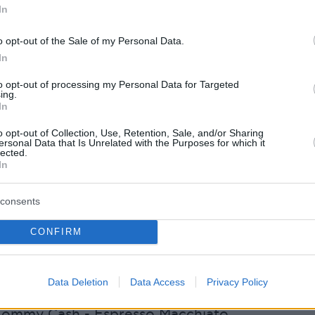
In
o opt-out of the Sale of my Personal Data.
In
to opt-out of processing my Personal Data for Targeted
ing.
In
o opt-out of Collection, Use, Retention, Sale, and/or Sharing
ersonal Data that Is Unrelated with the Purposes for which it
lected.
In
consents
CONFIRM
φάνισης και τα τραγούδια του τελικού
 Kyle Alessandro - Lighter
Data Deletion
Data Access
Privacy Policy
ργο – Λόρα Θορν – La poupée monte le son
 Tommy Cash - Espresso Macchiato