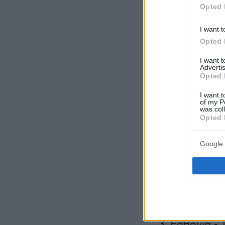
Opted 
I want t
Opted 
I want 
Advertis
Opted 
I want t
of my P
was col
Opted 
Google 
Η σειρά εμ
1. Νορβηγία -
2. Λουξεμβού
3. Εσθονία -