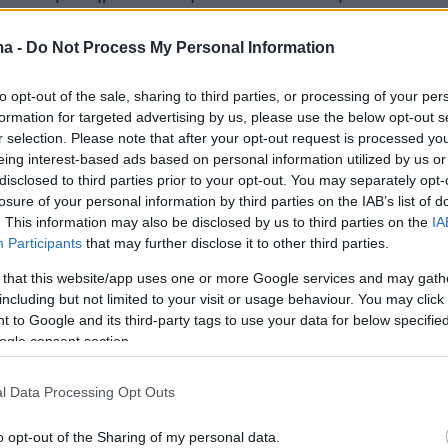
τωση, ο τελικός της Eurovision έχει αποδείξει
ς πως μπορεί να φέρει μεγάλες ανατροπές σ
ma -
Do Not Process My Personal Information
α.
to opt-out of the sale, sharing to third parties, or processing of your per
formation for targeted advertising by us, please use the below opt-out s
τελικό συμμετέχουν συνολικά 26 χώρες
: οι 20
r selection. Please note that after your opt-out request is processed y
eing interest-based ads based on personal information utilized by us or
καν από τους δύο ημιτελικούς, οι «Big Five»
disclosed to third parties prior to your opt-out. You may separately opt-
ανία, Ισπανία, Ηνωμένο Βασίλειο, Ιταλία), καθ
losure of your personal information by third parties on the IAB’s list of
ώτρια Ελβετία. Η σειρά εμφάνισης έχει ως εξή
. This information may also be disclosed by us to third parties on the
IA
Participants
that may further disclose it to other third parties.
υξεμβούργο, Εσθονία, Ισραήλ, Λιθουανία,
ρανία, Ηνωμένο Βασίλειο, Αυστρία, Ισλανδία,
 that this website/app uses one or more Google services and may gath
including but not limited to your visit or usage behaviour. You may click 
νδία, Φινλανδία, Ιταλία, Πολωνία, Γερμανία,
 to Google and its third-party tags to use your data for below specifi
νία, Ελβετία, Μάλτα, Πορτογαλία, Δανία,
ogle consent section.
ία, Άγιος Μαρίνος, Αλβανία.
l Data Processing Opt Outs
o opt-out of the Sharing of my personal data.