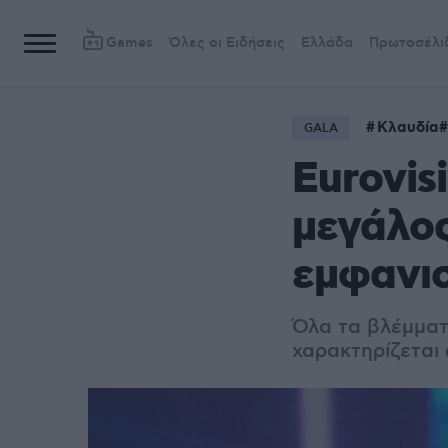
Games
Όλες οι Ειδήσεις
Ελλάδα
Πρωτοσέλι
Κλαυδία
GALA
Eurovis
μεγάλος
εμφανισ
Όλα τα βλέμματ
χαρακτηρίζεται