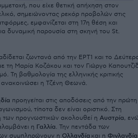
υμμετοχή, που είχε θετική απήχηση στον
ελικό, σημειώνοντας ρεκόρ προβολών στις
τφόρμες, εμφανίζεται στη 17η θέση και
μια δυναμική παρουσία στη σκηνή του St.
αδίδεται ζωντανά από την ΕΡΤ1 και το Δεύτερ
ε τη Μαρία Κοζάκου και τον Γιώργο Καπουτζί
μό. Τη βαθμολογία της ελληνικής κριτικής
 ανακοινώσει η Τζένη Θεωνά.
δία
προηγείται στις αποδόσεις από την πρώτη
αγωνισμού, τίποτα δεν είναι οριστικό. Στη
η των προγνωστικών ακολουθεί η
Αυστρία
, εν
ταλαμβάνει η
Γαλλία
. Την πεντάδα των
ρων συμπληρώνουν η
Ολλανδία
και η
Φινλανδία