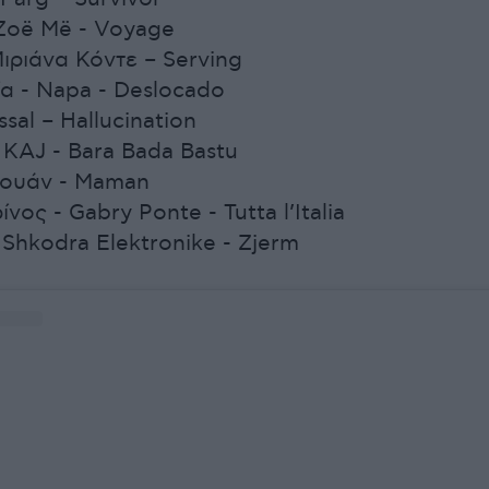
 Zoë Më - Voyage
ιριάνα Κόντε – Serving
ία - Napa - Deslocado
ssal – Hallucination
 KAJ - Bara Bada Bastu
 Λουάν - Maman
νος - Gabry Ponte - Tutta l’Italia
 Shkodra Elektronike - Zjerm