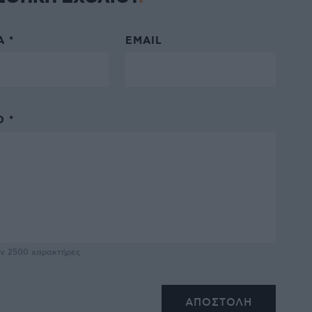
 *
EMAIL
 *
υν
2500
χαρακτήρες