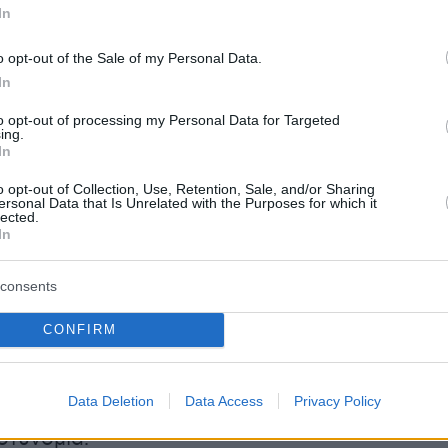
In
o opt-out of the Sale of my Personal Data.
τρια υποστήριξε ότι ο 31χρονος άντρας
In
να εισέλθει στο σπίτι της από την κεντρική
to opt-out of processing my Personal Data for Targeted
ς 23 Μαΐου, γεγονός που οδήγησε στη σύλληψή
ing.
In
ρε ότι προσπάθησε να προσποιηθεί πως τη
αν ανακρίθηκε αρχικά από την ασφάλειά της
o opt-out of Collection, Use, Retention, Sale, and/or Sharing
ersonal Data that Is Unrelated with the Purposes for which it
έχεια από την αστυνομία.
lected.
In
 περιλαμβανόταν στιγμιότυπο από κάμερα
consents
το οποίο, όπως υποστήριξε η ίδια, έδειχνε τον
 εξώπορτά της. Η τραγουδίστρια ανέφερε ότι
CONFIRM
μφανίστηκε ξανά 24 ώρες μετά τη σύλληψή
ου ζητήθηκε να αποχωρήσει. Όπως είπε,
Data Deletion
Data Access
Privacy Policy
αι την επόμενη ημέρα, οπότε χρειάστηκε να
στυνομία.