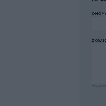
ΌΝΟΜΑ
ΣΧΌΛΙΟ
Απομένο