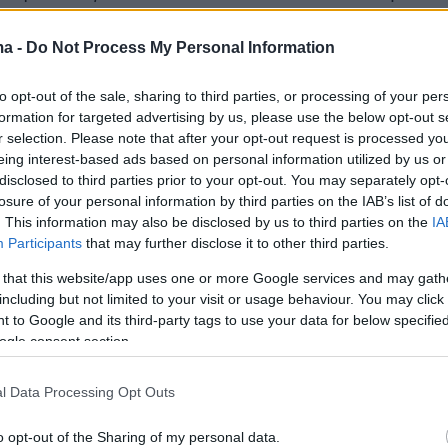
ος Άντζελες, σε συνεργασία με τη νομική της
αποτέλεσμα κακόβουλων οδηγιών ενός
ma -
Do Not Process My Personal Information
ού κυβερνητικού προγράμματος».
to opt-out of the sale, sharing to third parties, or processing of your per
formation for targeted advertising by us, please use the below opt-out s
κρόαση έχει προγραμματιστεί για τα τέλη του
r selection. Please note that after your opt-out request is processed y
πρίνα Κάρπεντερ και η ομάδα της
eing interest-based ads based on personal information utilized by us or
disclosed to third parties prior to your opt-out. You may separately opt-
ν στα δικαστικά τους έγγραφα μια εντελώς
losure of your personal information by third parties on the IAB’s list of
ή εκδοχή των γεγονότων.
. This information may also be disclosed by us to third parties on the
IA
Participants
that may further disclose it to other third parties.
a Carpenter: man arrested at pop star's home
 that this website/app uses one or more Google services and may gath
estraining order.
including but not limited to your visit or usage behaviour. You may click 
 to Google and its third-party tags to use your data for below specifi
ogle consent section.
:
https://t.co/r4Z1EIa4qp
ter.com/AYQhr8bvm8
l Data Processing Opt Outs
(@TMZ)
June 12, 2026
o opt-out of the Sharing of my personal data.