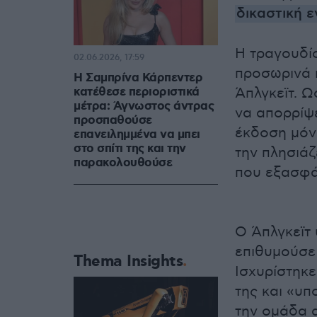
δικαστική 
Η τραγουδί
02.06.2026, 17:59
προσωρινά π
Η Σαμπρίνα Κάρπεντερ
κατέθεσε περιοριστικά
Άπλγκεϊτ. Ω
μέτρα: Άγνωστος άντρας
να απορρίψε
προσπαθούσε
έκδοση μόνι
επανειλημμένα να μπει
στο σπίτι της και την
την πλησιάζ
παρακολουθούσε
που εξασφά
Ο Άπλγκεϊτ 
επιθυμούσε 
Thema Insights
Ισχυρίστηκε
της και «υ
την ομάδα 