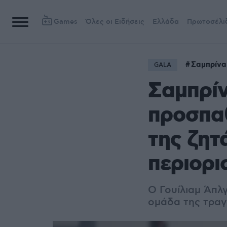
Games
Όλες οι Ειδήσεις
Ελλάδα
Πρωτοσέλι
Σαμπρίνα
GALA
Σαμπρίν
προσπαθ
της ζητ
περιορι
Ο Γουίλιαμ Άπλγ
ομάδα της τραγ