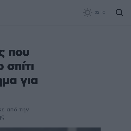
32
°C
ς που
 σπίτι
ημα για
κε από την
ης