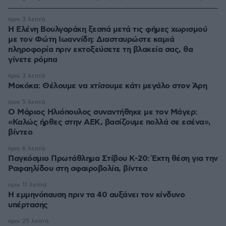
πριν 3 λεπτά
Η Ελένη Βουλγαράκη ξεσπά μετά τις φήμες χωρισμού
με τον Φώτη Ιωαννίδη: Διασταυρώστε καμιά
πληροφορία πριν εκτοξεύσετε τη βλακεία σας, θα
γίνετε ρόμπα
πριν 3 λεπτά
Μοκόκα: Θέλουμε να χτίσουμε κάτι μεγάλο στον Άρη
πριν 5 λεπτά
Ο Μάριος Ηλιόπουλος συναντήθηκε με τον Μάγερ:
«Καλώς ήρθες στην ΑΕΚ, βασίζουμε πολλά σε εσένα»,
βίντεο
πριν 6 λεπτά
Παγκόσμιο Πρωτάθλημα Στίβου Κ-20: Έκτη θέση για την
Ραφαηλίδου στη σφαιροβολία, βίντεο
πριν 11 λεπτά
Η εμμηνόπαυση πριν τα 40 αυξάνει τον κίνδυνο
υπέρτασης
πριν 25 λεπτά