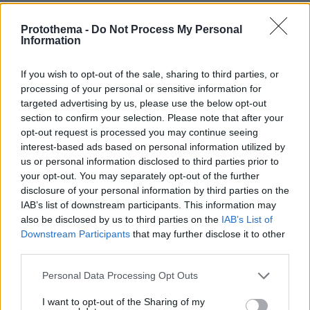
12.06.2026, 22:56
Πίκρα ο πλεμπαίος συριζοβιόλης....
Protothema -
Do Not Process My Personal
Information
ΑΠΑΝΤΗΣΗ
If you wish to opt-out of the sale, sharing to third parties, or
ΠΡΟΣΘΗΚΗ ΣΧΟΛΙΟΥ
processing of your personal or sensitive information for
targeted advertising by us, please use the below opt-out
section to confirm your selection. Please note that after your
ΌΝΟΜΑ *
opt-out request is processed you may continue seeing
interest-based ads based on personal information utilized by
us or personal information disclosed to third parties prior to
your opt-out. You may separately opt-out of the further
disclosure of your personal information by third parties on the
EMAIL
IAB’s list of downstream participants. This information may
also be disclosed by us to third parties on the
IAB’s List of
Downstream Participants
that may further disclose it to other
third parties.
Please note that this website/app uses one or more Google
Personal Data Processing Opt Outs
ΣΧΌΛΙΟ *
services and may gather and store information including but
not limited to your visit or usage behaviour. You may click to
I want to opt-out of the Sharing of my