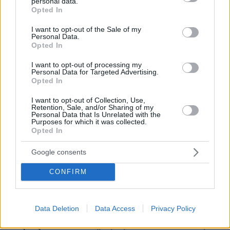
personal data.
grant or deny consent to Google and its third-party tags to
Opted In
use your data for below specified purposes in below Google
consent section.
I want to opt-out of the Sale of my
Personal Data.
Opted In
I want to opt-out of processing my
Personal Data for Targeted Advertising.
Απομένουν
2500
χαρακτήρες
Opted In
I want to opt-out of Collection, Use,
Retention, Sale, and/or Sharing of my
Personal Data that Is Unrelated with the
Purposes for which it was collected.
Opted In
Google consents
* Υποχρεωτικά πεδία
CONFIRM
ΡΟΗ ΕΙΔΗΣΕΩΝ
Data Deletion
Data Access
Privacy Policy
Ειδήσεις
Δημοφιλή
Σχολιασμένα