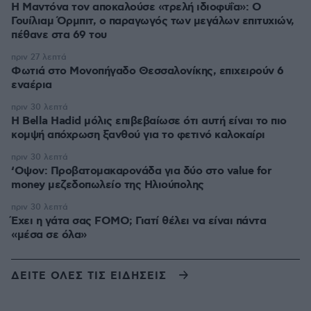
Η Μαντόνα τον αποκαλούσε «τρελή ιδιοφυΐα»: Ο
Γουίλιαμ Όρμπιτ, ο παραγωγός των μεγάλων επιτυχιών,
πέθανε στα 69 του
πριν 27 λεπτά
Φωτιά στο Μονοπήγαδο Θεσσαλονίκης, επιχειρούν 6
εναέρια
πριν 30 λεπτά
Η Bella Hadid μόλις επιβεβαίωσε ότι αυτή είναι το πιο
κομψή απόχρωση ξανθού για το φετινό καλοκαίρι
πριν 30 λεπτά
‘Οψον: Προβατομακαρονάδα για δύο στο value for
money μεζεδοπωλείο της Ηλιούπολης
πριν 30 λεπτά
Έχει η γάτα σας FOMO; Γιατί θέλει να είναι πάντα
«μέσα σε όλα»
ΔΕΙΤΕ ΟΛΕΣ ΤΙΣ ΕΙΔΗΣΕΙΣ