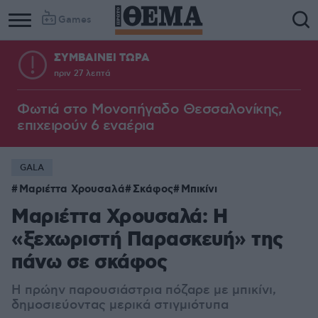
Games
ΣΥΜΒΑΙΝΕΙ ΤΩΡΑ
πριν 27 λεπτά
Column
Column
1
2
Φωτιά στο Μονοπήγαδο Θεσσαλονίκης,
επιχειρούν 6 εναέρια
GALA
Μαριέττα Χρουσαλά
Σκάφος
Μπικίνι
Μαριέττα Χρουσαλά: Η
«ξεχωριστή Παρασκευή» της
πάνω σε σκάφος
Η πρώην παρουσιάστρια πόζαρε με μπικίνι,
δημοσιεύοντας μερικά στιγμιότυπα