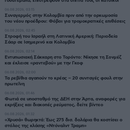
Γουατεμάλα, επιστρέφουν στα σπίτια τους οι κάτοικοι
06.08.2026, 03:15
Συναγερμός στην Κολομβία πριν από την ορκωμοσία
του νέου προέδρου: Φόβοι για τρομοκρατικές επιθέσεις
06.08.2026, 02:45
Στροφή του Ισραήλ στη Λατινική Αμερική: Περιοδεία
Σάαρ σε Ισημερινό και Κολομβία
06.08.2026, 02:14
Εντυπωσιακή Σάκκαρη στο Τορόντο: Νίκησε τη Σονμέζ
και έκλεισε «ραντεβού» με την Γκοφ
06.08.2026, 02:00
Τα ρεβίθια αγαπούν το κρέας – 20 συνταγές φουλ στην
πρωτεΐνη
06.08.2026, 01:46
Φωτιά σε υποσταθμό της ΔΕΗ στην Άρτα, αναφορές για
εκρήξεις και διακοπές ρεύματος, δείτε βίντεο
06.08.2026, 01:32
«Χρυσά» θωρηκτά: Έως 275 δισ. δολάρια θα κοστίσει ο
στόλος της κλάσης «Ντόναλντ Τραμπ»