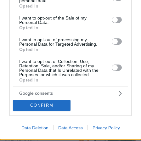
personal data.
Στα decks της Μυκόνου: Οι διάσημοι
grant or deny consent to Google and its third-party tags to
Opted In
dj, οι αμοιβές τους και οι sold out
use your data for below specified purposes in below Google
ξέφρενες μέρες και νύχτες
consent section.
I want to opt-out of the Sale of my
Personal Data.
87
05.08.2026, 15:21
Opted In
I want to opt-out of processing my
Personal Data for Targeted Advertising.
Opted In
Αμπντούλ Ελ Σαγέντ: Ο
I want to opt-out of Collection, Use,
μουσουλμάνος γιατρός από το
Retention, Sale, and/or Sharing of my
Μίσιγκαν που κέρδισε το χρίσμα των
Personal Data that Is Unrelated with the
Purposes for which it was collected.
Δημοκρατικών, κόντρα στο ισχυρό
Opted In
ισραηλινό λόμπι
176
05.08.2026, 19:24
Google consents
CONFIRM
Παναθηναϊκός - ΤΣΣΚΑ 1948 1-1: Στη
Βουλγαρία θα κριθεί η πρόκριση στα
πλέι οφ του Conference League, δείτε
Data Deletion
Data Access
Privacy Policy
τα γκολ
72
05.08.2026, 23:24