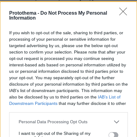
για να αγοράσουν σπίτι στην Αιγιάλεια,
καταστράφηκε από την πυρκαγιά λίγο πριν
Protothema -
Do Not Process My Personal
μετακομίσουν, φωτογραφίες
Information
If you wish to opt-out of the sale, sharing to third parties, or
Δείτε βίντεο: Υποψήφιος
processing of your personal or sensitive information for
Δημοκρατικός σε παραλία της Χαβάης
προκαλεί βρίζοντας γυναίκες, πέφτει
targeted advertising by us, please use the below opt-out
ξερός από γροθιά
section to confirm your selection. Please note that after your
opt-out request is processed you may continue seeing
44
05.08.2026, 21:28
interest-based ads based on personal information utilized by
us or personal information disclosed to third parties prior to
Loaded
:
100.00%
your opt-out. You may separately opt-out of the further
disclosure of your personal information by third parties on the
«Την έβαλα μέσα στον πανικό μου σε
IAB’s list of downstream participants. This information may
μια βαλίτσα, την έδωσα σε έναν
also be disclosed by us to third parties on the
IAB’s List of
γέρο»: Τι ισχυρίστηκε ο Αφγανός
Downstream Participants
that may further disclose it to other
στους αστυνομικούς για τη δολοφονία
της Βρετανίδας
third parties.
114
05.08.2026, 12:26
Please note that this website/app uses one or more Google
Personal Data Processing Opt Outs
Loaded
:
services and may gather and store information including but
100.00%
not limited to your visit or usage behaviour. You may click to
I want to opt-out of the Sharing of my