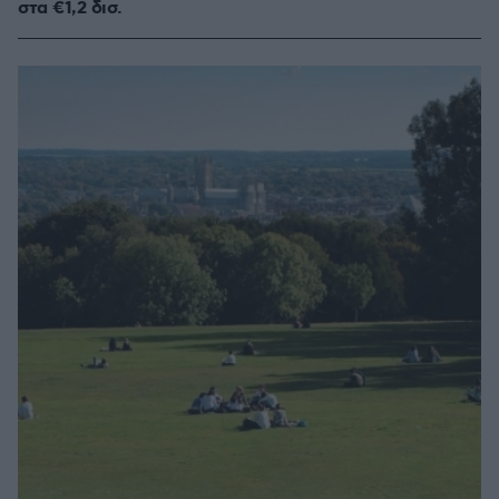
στα €1,2 δισ.