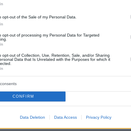
In
ην εκπλήρωση των υποχρεώσεων».
o opt-out of the Sale of my Personal Data.
Πολιτείες και το Ιράν βρίσκονται πολύ κοντά 
In
 την επίλυση της διαμάχης τους, δήλωσε ακό
to opt-out of processing my Personal Data for Targeted
ing.
 ότι η Ουάσιγκτον
αναμένει να υπογράψει
In
 επόμενες ημέρες
.
o opt-out of Collection, Use, Retention, Sale, and/or Sharing
ersonal Data that Is Unrelated with the Purposes for which it
lected.
τευτική ομάδα μας έχει φέρει σε πολύ καλή
In
ς δούμε, δεν έχουμε φτάσει ακόμα στον
αλλά
είμαστε πολύ κοντά
», δήλωσε.
consents
CONFIRM
ος ανέφερε ότι οι συμφωνηθέντες όροι
τους βασικούς στόχους του Ντόναλντ Τραμπ
ν, οι Αμερικανοί είναι κατά 80%-85% βέβαιοι ό
Data Deletion
Data Access
Privacy Policy
Κατανόησης θα υπογραφεί τις επόμενες ημέρε