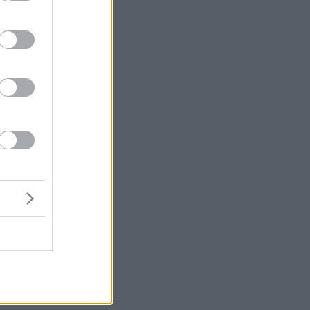
σε
μη
τι
ς.