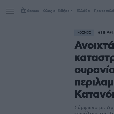
Games
Όλες οι Ειδήσεις
Ελλάδα
Πρωτοσέλι
ΗΠΑ
ΚΟΣΜΟΣ
Ανοιχτά
καταστ
ουρανίο
περιλαμ
Κατανό
Σύμφωνα με Αμ
κεφάλαια της Τε