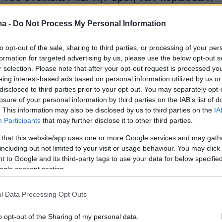
ξιωματούχος. «Οι Ιρανοί δεν λαμβάνουν τίπο
ma -
Do Not Process My Personal Information
αφή του Μνημονίου Συνεργασίας ή με την ίδια
τευση», τόνισε.
to opt-out of the sale, sharing to third parties, or processing of your per
formation for targeted advertising by us, please use the below opt-out s
αι οικονομικά για τη συμμόρφωσή τους
με τις
r selection. Please note that after your opt-out request is processed y
eing interest-based ads based on personal information utilized by us or
 που απορρέουν από τη συμφωνία. Επομένως,
disclosed to third parties prior to your opt-out. You may separately opt-
ν το πυρηνικό υλικό όπως υποσχέθηκαν, θα
losure of your personal information by third parties on the IAB’s list of
 Αν αποσυναρμολογήσουν το πυρηνικό τους
. This information may also be disclosed by us to third parties on the
IA
Participants
that may further disclose it to other third parties.
τις πυρηνικές τους εγκαταστάσεις, θα πάρουν
ήλωσε ο αξιωματούχος.
 that this website/app uses one or more Google services and may gath
including but not limited to your visit or usage behaviour. You may click 
 to Google and its third-party tags to use your data for below specifi
εσμευτούν χρήματα, μέχρι να εκπληρώσουν τ
ogle consent section.
τους. Τα Στενά του Ορμούζ θα παραμείνουν
 θα υπάρχει χρηματοδότηση τρομοκρατικών
l Data Processing Opt Outs
ο Ιράν» είπε και πρόσθεσε: «Αυτό είναι που
o opt-out of the Sharing of my personal data.
ήσει. Πρόκειται για μια συμφωνία που