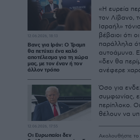
«Η ευρεία πε
τον Λίβανο, τ
Ισραήλ» τόνι
βέβαιοι ότι 
12.06.2026, 18:13
παράλληλα ότ
Βανς για Ιράν: Ο Τραμπ
θα πετύχει ένα καλό
αυτοάμυνα. Ε
αποτέλεσμα για τη χώρα
«δεν θα περί
μας, με τον έναν ή τον
ανέφερε χαρα
άλλον τρόπο
Όσο για ενδε
συμφωνίας, ε
περίπλοκο. Ο
θέλουν να υπ
12.06.2026, 17:55
Οι Ευρωπαίοι δεν
Ακολουθήστε τ