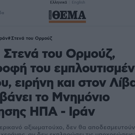
Ελληνικά
English
δα
Ιράν
Στενά του Ορμούζ
 Στενά του Ορμούζ,
ροφή του εμπλουτισμέ
υ, ειρήνη και στον Λίβα
βάνει το Μνημόνιο
ησης ΗΠΑ - Ιράν
ερικανό αξιωματούχο, δεν θα αποδεσμευτούν
χεράνης, αν δεν εκπληρώσει τις υποχρεώσεις: