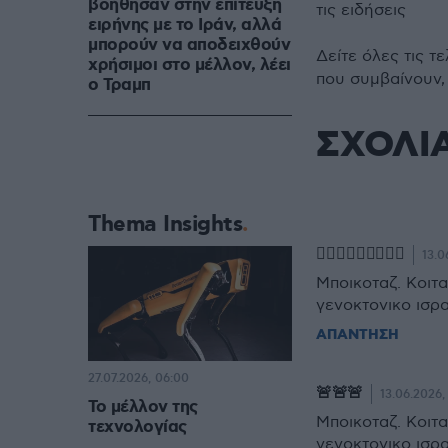
βοήθησαν στην επίτευξη
τις ειδήσεις
ειρήνης με το Ιράν, αλλά
μπορούν να αποδειχθούν
Δείτε όλες τις τ
χρήσιμοι στο μέλλον, λέει
που συμβαίνουν,
ο Τραμπ
ΣΧΟΛΙ
Thema Insights
🏊🏼‍♂️🏊🏼‍♂️🏊🏼‍♂️
13.0
Μποικοταζ. Κοιτ
γενοκτονικο ισρ
ΑΠΑΝΤΗΣΗ
27.07.2026, 06:00
🚨🚨🚨
13.06.2026,
Το μέλλον της
Μποικοταζ. Κοιτ
τεχνολογίας
γενοκτονικο ισρ