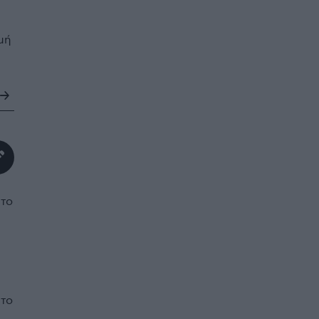
μή
 το
 το