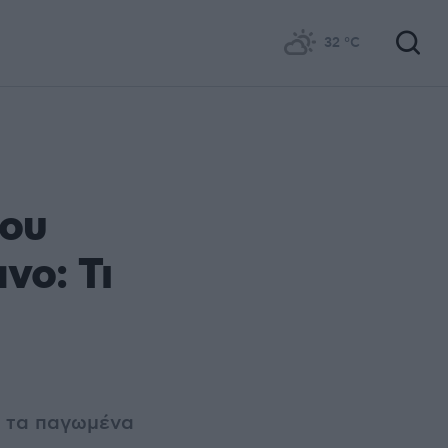
32
°C
νου
νο: Τι
 τα παγωμένα