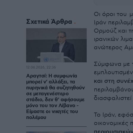
Οι όροι του 
Σχετικά Άρθρα
Ιράν περιλαμ
Ορμούζ και τ
ιρανικών λιμ
ανώτερος Αμ
Σύμφωνα με τ
12.06.2026, 22:36
εμπλουτισμέν
Αραγτσί: Η συμφωνία
και στη συνέ
μπορεί ν' αλλάξει, τα
πυρηνικά θα συζητηθούν
περιλαμβάνο
σε μεταγενέστερο
διασφαλιστε
στάδιο, δεν θ' αφήσουμε
μόνο του τον Λίβανο -
Είμαστε οι νικητές του
Το Ιράν, εφό
πολέμου
οικονομικές 
περιουσιακών