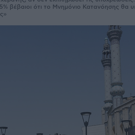
% βέβαιοι ότι το Μνημόνιο Κατανόησης θα υ
ς»