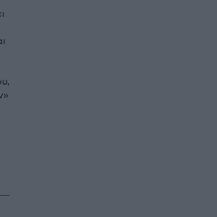
ι
αι
υ,
ν»