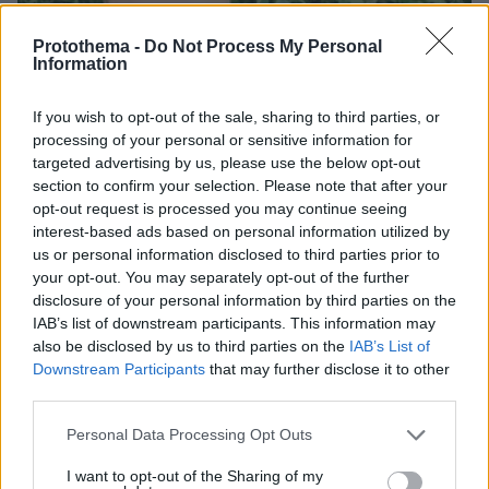
Protothema -
Do Not Process My Personal
Information
If you wish to opt-out of the sale, sharing to third parties, or
processing of your personal or sensitive information for
targeted advertising by us, please use the below opt-out
section to confirm your selection. Please note that after your
opt-out request is processed you may continue seeing
interest-based ads based on personal information utilized by
us or personal information disclosed to third parties prior to
your opt-out. You may separately opt-out of the further
disclosure of your personal information by third parties on the
IAB’s list of downstream participants. This information may
also be disclosed by us to third parties on the
IAB’s List of
Downstream Participants
that may further disclose it to other
08.08.2026, 12:18
third parties.
Από τη Μόρια στον γάμο, τη ΜΚΟ και την
κατηγορία για φόνο: Η σκοτεινή διαδρομή του
Please note that this website/app uses one or more Google
Personal Data Processing Opt Outs
26χρονου Αφγανού που σκότωσε τη Βρετανίδα
services and may gather and store information including but
στην Κυψέλη
not limited to your visit or usage behaviour. You may click to
I want to opt-out of the Sharing of my