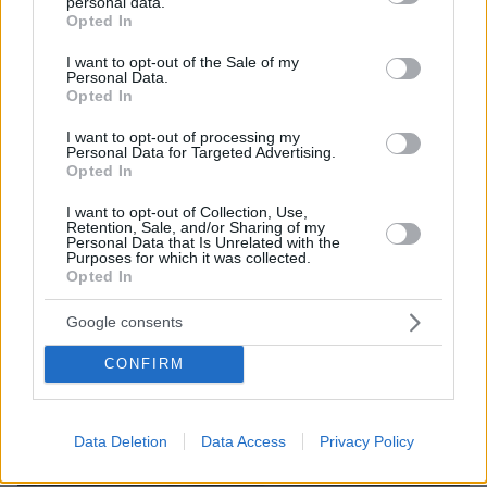
personal data.
grant or deny consent to Google and its third-party tags to
Opted In
use your data for below specified purposes in below Google
consent section.
I want to opt-out of the Sale of my
Personal Data.
Opted In
I want to opt-out of processing my
Personal Data for Targeted Advertising.
Opted In
I want to opt-out of Collection, Use,
Retention, Sale, and/or Sharing of my
Personal Data that Is Unrelated with the
Purposes for which it was collected.
Opted In
Google consents
CONFIRM
Data Deletion
Data Access
Privacy Policy