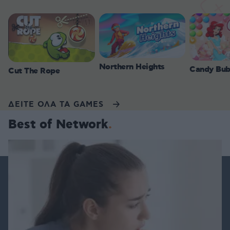
Northern Heights
Candy Bub
Cut The Rope
ΔΕΙΤΕ ΟΛΑ ΤΑ GAMES
Best of Network