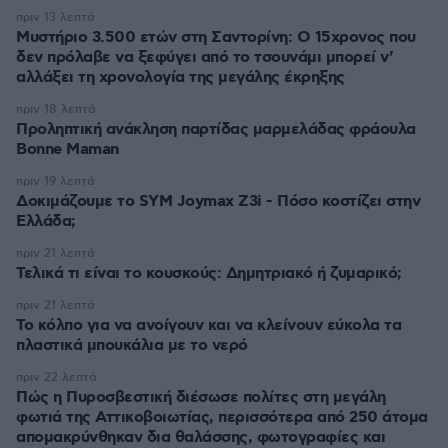
πριν 13 λεπτά
Μυστήριο 3.500 ετών στη Σαντορίνη: Ο 15χρονος που
δεν πρόλαβε να ξεφύγει από το τσουνάμι μπορεί ν'
αλλάξει τη χρονολογία της μεγάλης έκρηξης
πριν 18 λεπτά
Προληπτική ανάκληση παρτίδας μαρμελάδας φράουλα
Bonne Maman
πριν 19 λεπτά
Δοκιμάζουμε το SYM Joymax Z3i - Πόσο κοστίζει στην
Ελλάδα;
πριν 21 λεπτά
Τελικά τι είναι το κουσκούς: Δημητριακό ή ζυμαρικό;
πριν 21 λεπτά
Το κόλπο για να ανοίγουν και να κλείνουν εύκολα τα
πλαστικά μπουκάλια με το νερό
πριν 22 λεπτά
Πώς η Πυροσβεστική διέσωσε πολίτες στη μεγάλη
φωτιά της Αττικοβοιωτίας, περισσότερα από 250 άτομα
απομακρύνθηκαν δια θαλάσσης, φωτογραφίες και