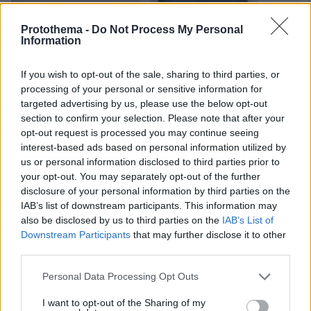
03.08.2026, 11:06
Protothema -
Do Not Process My Personal
Κάτι αλλάζει στον χάρτη της πανεπιστημιακής εκπαίδευσης
Information
στην Ελλάδα
If you wish to opt-out of the sale, sharing to third parties, or
30.07.2026, 15:25
processing of your personal or sensitive information for
Εθνική Τράπεζα: Η κορυφαία επιλογή για τη χρηματοδότηση
targeted advertising by us, please use the below opt-out
μεγάλων έργων
section to confirm your selection. Please note that after your
opt-out request is processed you may continue seeing
29.07.2026, 09:39
interest-based ads based on personal information utilized by
Διασκεδάζουμε υπεύθυνα, επιστρέφουμε με ασφάλεια
us or personal information disclosed to third parties prior to
your opt-out. You may separately opt-out of the further
disclosure of your personal information by third parties on the
IAB’s list of downstream participants. This information may
ΡΟΗ ΕΙΔΗΣΕΩΝ
also be disclosed by us to third parties on the
IAB’s List of
Downstream Participants
that may further disclose it to other
Ειδήσεις
Δημοφιλή
Σχολιασμένα
third parties.
πριν 7 λεπτά
Please note that this website/app uses one or more Google
Personal Data Processing Opt Outs
Όροι-«φωτιά» από το Ιράν για το άνοιγμα των Στενών
services and may gather and store information including but
του Ορμούζ: Επαναφέρει την αξίωση για αποζημιώσεις,
not limited to your visit or usage behaviour. You may click to
I want to opt-out of the Sharing of my