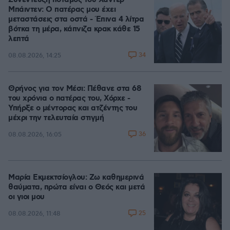
Συνέντευξη ποταμός του Χάντερ
Μπάιντεν: Ο πατέρας μου έχει
μεταστάσεις στα οστά - Έπινα 4 λίτρα
βότκα τη μέρα, κάπνιζα κρακ κάθε 15
λεπτά
34
08.08.2026, 14:25
Θρήνος για τον Μέσι: Πέθανε στα 68
του χρόνια ο πατέρας του, Χόρχε -
Υπήρξε ο μέντορας και ατζέντης του
μέχρι την τελευταία στιγμή
36
08.08.2026, 16:05
Μαρία Εκμεκτσίογλου: Ζω καθημερινά
θαύματα, πρώτα είναι ο Θεός και μετά
οι γιοι μου
25
08.08.2026, 11:48