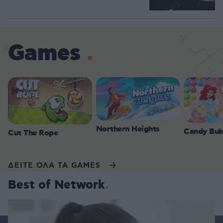
Games
Northern Heights
Candy Bub
Cut The Rope
ΔΕΙΤΕ ΟΛΑ ΤΑ GAMES
Best of Network