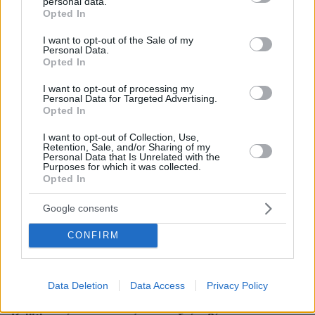
άρση κυρώσεων και αποχώρηση των ΗΠΑ
personal data.
grant or deny consent to Google and its third-party tags to
Opted In
use your data for below specified purposes in below Google
πριν 8 λεπτά
Τα φυτά που δεν πρέπει να υπάρχουν στο σπίτι σας αν
consent section.
I want to opt-out of the Sale of my
έχετε κατοικίδιο
Personal Data.
Opted In
πριν 8 λεπτά
Ποιοι είναι οι λόγοι που τόσο πολλές γάτες έχουν άσπρα
I want to opt-out of processing my
Personal Data for Targeted Advertising.
πατουσάκια
Opted In
πριν 8 λεπτά
Δύο νέοι ξενώνες παραδόθηκαν στις Ένοπλες Δυνάμεις
I want to opt-out of Collection, Use,
Retention, Sale, and/or Sharing of my
στη νήσο Ρω
Personal Data that Is Unrelated with the
Purposes for which it was collected.
πριν 18 λεπτά
Opted In
Δεν μπορείτε να κοιμηθείτε με τη ζέστη; Το
απροσδόκητο κόλπο που θα σας βοηθήσει
Google consents
πριν 18 λεπτά
CONFIRM
Άγριος ξυλοδαρμός 51χρονου στο Ρέθυμνο, πέντε
συλλήψεις
πριν 25 λεπτά
Data Deletion
Data Access
Privacy Policy
Συγκίνηση στη Νέα Φιλαδέλφεια τρία χρόνια μετά τη
δολοφονία του Μιχάλη Κατσουρή: ΑΕΚ και Athens