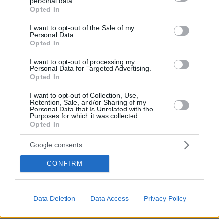
personal data.
grant or deny consent to Google and its third-party tags to
Opted In
use your data for below specified purposes in below Google
consent section.
I want to opt-out of the Sale of my
Personal Data.
Opted In
I want to opt-out of processing my
8. Νορβηγία - Kyle Alessandro - Lighter
Personal Data for Targeted Advertising.
Opted In
I want to opt-out of Collection, Use,
Retention, Sale, and/or Sharing of my
Personal Data that Is Unrelated with the
Purposes for which it was collected.
Opted In
Google consents
CONFIRM
Data Deletion
Data Access
Privacy Policy