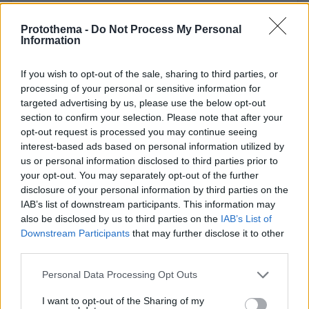
Protothema -
Do Not Process My Personal
Information
If you wish to opt-out of the sale, sharing to third parties, or
processing of your personal or sensitive information for
View this post on Instagram
targeted advertising by us, please use the below opt-out
section to confirm your selection. Please note that after your
A post shared by Eurovision Song Contest (@eurovision)
opt-out request is processed you may continue seeing
interest-based ads based on personal information utilized by
us or personal information disclosed to third parties prior to
7. Πορτογαλία - Napa - Deslocado
your opt-out. You may separately opt-out of the further
disclosure of your personal information by third parties on the
IAB’s list of downstream participants. This information may
also be disclosed by us to third parties on the
IAB’s List of
Downstream Participants
that may further disclose it to other
third parties.
Please note that this website/app uses one or more Google
Personal Data Processing Opt Outs
services and may gather and store information including but
not limited to your visit or usage behaviour. You may click to
I want to opt-out of the Sharing of my