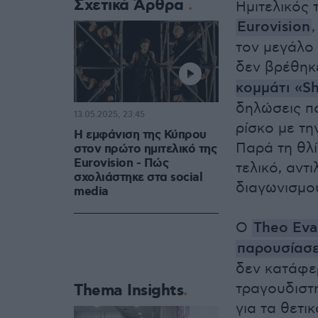
Σχετικά Άρθρα
Ημιτελικός 
Eurovision
τον μεγάλο
δεν βρέθηκ
κομμάτι
«Sh
δηλώσεις πο
13.05.2025, 23:45
ρίσκο με τη
Η εμφάνιση της Κύπρου
Παρά τη θλί
στον πρώτο ημιτελικό της
Eurovision - Πώς
τελικό, αντ
σχολιάστηκε στα social
διαγωνισμο
media
Ο
Theo Eva
παρουσίασε
δεν κατάφε
τραγουδιστ
Thema Insights
για τα θετι