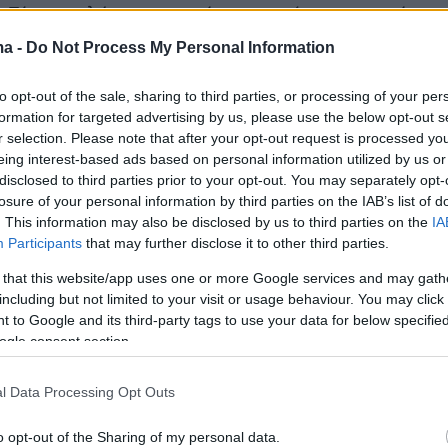
«
Είμαι πολύ συγκινημένος για όσα καταφέρει
α. Έχουμε λάβει πάρα πολλή αγάπη και πολλά
ma -
Do Not Process My Personal Information
ύματα και αυτό θα κρατήσουμε. Σίγουρα είναι
νισμός. Πήραμε ρίσκο με το συγκεκριμένο
to opt-out of the sale, sharing to third parties, or processing of your per
formation for targeted advertising by us, please use the below opt-out s
θαμε με μία πρόταση. Ελπίζαμε ότι θα είναι
r selection. Please note that after your opt-out request is processed y
ύτερη η αποδοχή. Δεν πειράζει,
eing interest-based ads based on personal information utilized by us or
».
disclosed to third parties prior to your opt-out. You may separately opt-
losure of your personal information by third parties on the IAB’s list of
. This information may also be disclosed by us to third parties on the
IA
ντεο
Participants
that may further disclose it to other third parties.
 that this website/app uses one or more Google services and may gath
including but not limited to your visit or usage behaviour. You may click 
 to Google and its third-party tags to use your data for below specifi
ogle consent section.
l Data Processing Opt Outs
o opt-out of the Sharing of my personal data.