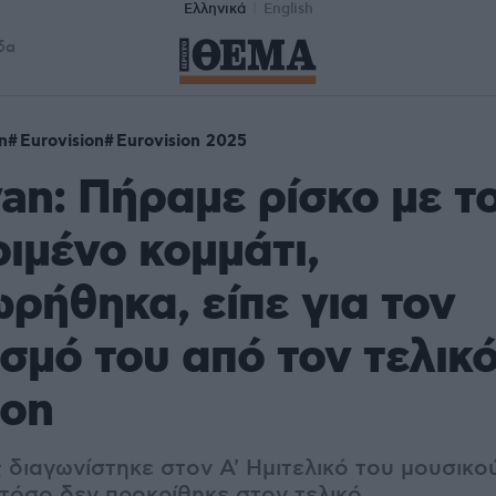
Ελληνικά
English
δα
n
Eurovision
Eurovision 2025
an: Πήραμε ρίσκο με τ
ιμένο κομμάτι,
ρήθηκα, είπε για τον
σμό του από τον τελικό
ion
 διαγωνίστηκε στον Α' Ημιτελικό του μουσικο
στόσο δεν προκρίθηκε στον τελικό