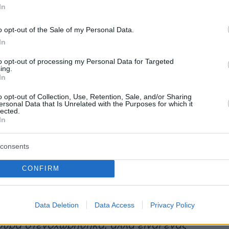
In
o opt-out of the Sale of my Personal Data.
In
to opt-out of processing my Personal Data for Targeted
ing.
In
 δημοσίευση στο Instagram.
o opt-out of Collection, Use, Retention, Sale, and/or Sharing
Η δημοσίευση κοινοποιήθηκε από το χρήστη 🇬🇷 OGAE GREECE (@ogaegreece)
ersonal Data that Is Unrelated with the Purposes for which it
lected.
In
consents
α, ευχήθηκε τα καλύτερα στην Ελλάδα και την
ου θα διαγωνιστεί την Πέμπτη 15 Μαΐου στον Β'
CONFIRM
ε το κομμάτι «
Αστερομάτα
»: «
Να ευχηθώ στη
ή επιτυχία". Τώρα η Κλαυδία θα
Data Deletion
Data Access
Privacy Policy
ει και την Κύπρο. Να σκίσουμε. Συνεχίζουμε
ουρα στενοχωρήθηκα, αλλά είναι ένας