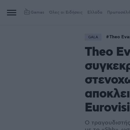
Games
Όλες οι Ειδήσεις
Ελλάδα
Πρωτοσέλι
Theo Eva
GALA
Τheo Ev
συγκεκρ
στενοχω
αποκλει
Eurovis
Ο τραγουδιστής
με το «Shh», ω