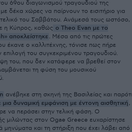
του 69ου διαγωνισμού τραγουδιού της
, με δέκα χώρες να παίρνουν το εισιτήριο για
 τελικό του Σαββάτου. Ανάμεσά τους ωστόσο,
ε η Κύπρος, καθώς
ο Theo Evan με το
h» αποκλείστηκε
. Μέσα από τις πρώτες
υ έκανε ο καλλιτέχνης, τόνισε πως πήρε
ν επιλογή του συγκεκριμένου τραγουδιού.
ψη του, που δεν κατάφερε να βρεθεί στον
ιλαμβάνεται τη φύση του μουσικού
ύ.
n
ανέβηκε στη σκηνή της Βασιλείας και παρότ
 μια δυναμική εμφάνιση με έντονη αισθητική
,
ρε να περάσει στην τελική φάση. Ο
ής μιλώντας στον Ogae Greece ευχαρίστησε
κά μηνύματα και τη στήριξη που έχει λάβει από