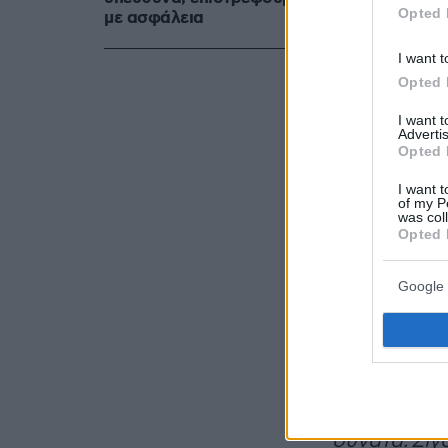
Opted 
με ασφάλεια
I want t
Opted 
I want 
Advertis
Opted 
Δείτε αυτή τη
I want t
of my P
was col
Opted 
Google 
Στη συνέχει
Κλαυδία
, π
Ημιτελικό μ
Ελλάδα "καλ
εκπροσωπήσ
δυνατά.
Σίγ