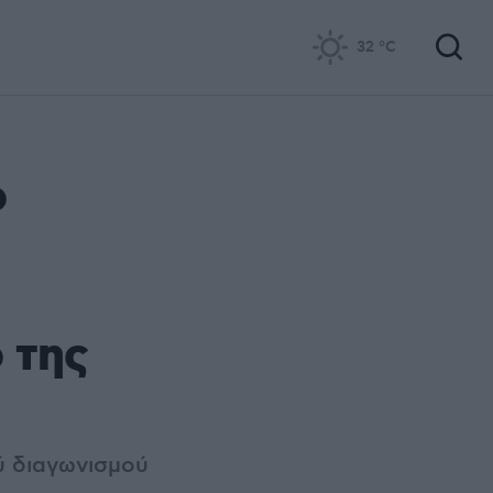
32
°C
ο
 της
ύ διαγωνισμού