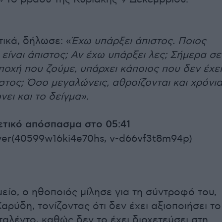
ικά, δήλωσε: «
Έχω υπάρξει άπιστος. Ποιος
είναι άπιστος; Αν έχω υπάρξει λες; Σήμερα σε
ποχή που ζούμε, υπάρχει κάποιος που δεν έχει
στος; Όσο μεγαλώνεις, αθροίζονται και χρόνι
ει και το δείγμα».
ετικό απόσπασμα στο 05:41
yer(40599w16ki4e70hs, v-d66vf3t8m94p)
είο, ο ηθοποιός μίλησε για τη σύντροφό του,
ρύδη, τονίζοντας ότι δεν έχει αξιοποιήσει το
ταλέντο, καθώς δεν το έχει διοχετεύσει στη