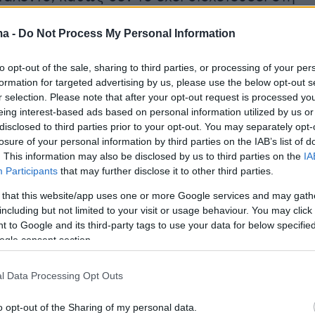
«
Η Σμαράγδα είναι καλή στο κουβεντολόι, στο
ma -
Do Not Process My Personal Information
αι πάρα πολύ έξυπνη, έχει αδικηθεί αυτό το
ρότι έγινε γνωστή από το "Παρά πέντε", που
to opt-out of the sale, sharing to third parties, or processing of your per
λη της επιτυχία, που ήταν κωμωδία, ενώ πριν
formation for targeted advertising by us, please use the below opt-out s
λισσα του χιονιού σε αυτά που έπαιζε. Έχει
r selection. Please note that after your opt-out request is processed y
eing interest-based ads based on personal information utilized by us or
ιατί από ηλιθότητά της δεν έχει γράψει. Αν
disclosed to third parties prior to your opt-out. You may separately opt-
μαράγδα πιστεύω θα ήταν ένα όνομα όπως
losure of your personal information by third parties on the IAB’s list of
γος Καπουτζίδης. Δεν έχεις ιδέα για το τι
. This information may also be disclosed by us to third parties on the
IA
Participants
that may further disclose it to other third parties.
ι. Είναι καλή σε κάτι που δεν κάνει και δεν της
κανένας, ο εαυτός της».
 that this website/app uses one or more Google services and may gath
including but not limited to your visit or usage behaviour. You may click 
 to Google and its third-party tags to use your data for below specifi
ogle consent section.
ήμερα:
l Data Processing Opt Outs
ικό jet stream στη χώρα μετά τα μέσα
o opt-out of the Sharing of my personal data.
 - Πού θα βρέξει σήμερα