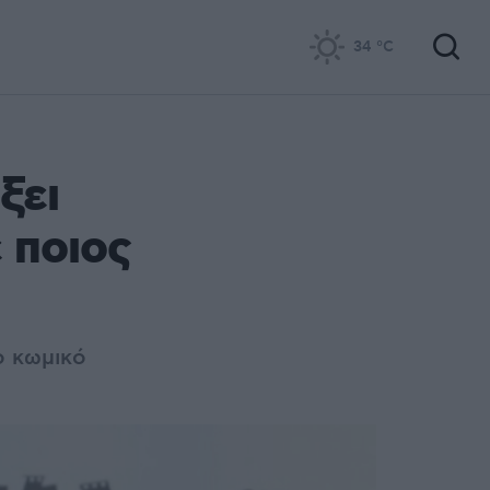
34
°C
ξει
 ποιος
ο κωμικό