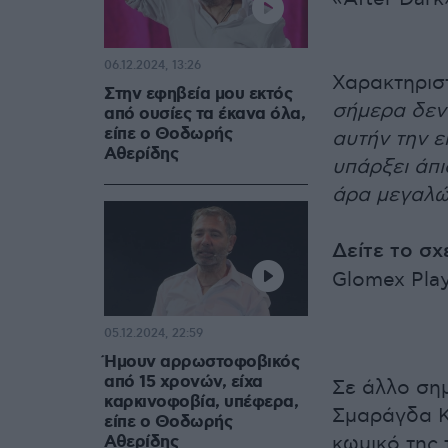
06.12.2024, 13:26
Χαρακτηριστ
Στην εφηβεία μου εκτός
σήμερα δεν 
από ουσίες τα έκανα όλα,
είπε ο Θοδωρής
αυτήν την ε
Αθερίδης
υπάρξει άπι
άρα μεγαλών
Δείτε το σχ
Glomex Pla
05.12.2024, 22:59
Ήμουν αρρωστοφοβικός
από 15 χρονών, είχα
Σε άλλο σημ
καρκινοφοβία, υπέφερα,
Σμαράγδα Κα
είπε ο Θοδωρής
Αθερίδης
κωμικό της 