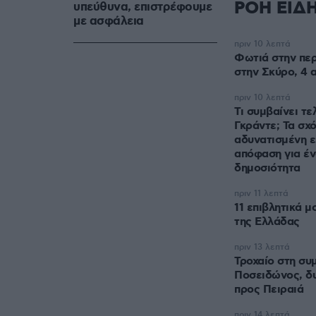
ΡΟΗ ΕΙΔ
υπεύθυνα, επιστρέφουμε
με ασφάλεια
πριν 10 λεπτά
Φωτιά στην πε
στην Σκύρο, 4
πριν 10 λεπτά
Τι συμβαίνει τε
Γκράντε; Τα σχό
αδυνατισμένη ε
απόφαση για έν
δημοσιότητα
πριν 11 λεπτά
11 επιβλητικά μ
της Ελλάδας
πριν 13 λεπτά
Τροχαίο στη συ
Ποσειδώνος, δ
προς Πειραιά
πριν 14 λεπτά