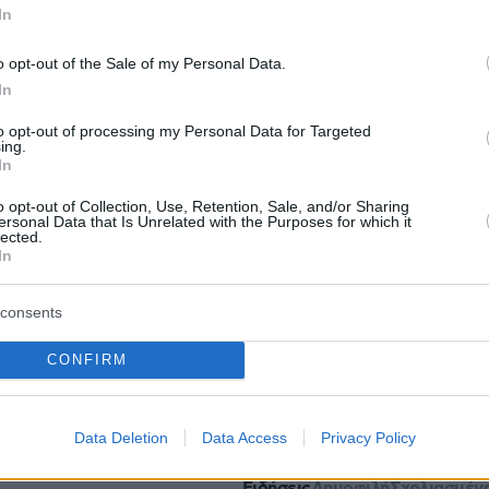
In
ς στο Κολοράντο έγινε πορνοστάρ επειδή δε
o opt-out of the Sale of my Personal Data.
οι λογαριασμοί της - Παραιτήθηκε όταν την
In
ν
to opt-out of processing my Personal Data for Targeted
ing.
In
την επόμενη ημέρα στη Συρία: Ποιοι είναι οι
o opt-out of Collection, Use, Retention, Sale, and/or Sharing
ου τερμάτισαν το 25ετές καθεστώς του Άσαντ
ersonal Data that Is Unrelated with the Purposes for which it
lected.
In
protothema.gr στο Google News
το
και μάθετε πρώτοι
consents
εις
CONFIRM
Ειδήσεις
 τελευταίες
από την Ελλάδα και τον Κόσμο, τη
Protothema.gr
μβαίνουν, στο
Data Deletion
Data Access
Privacy Policy
Ειδήσεις
Δημοφιλή
Σχολιασμέν