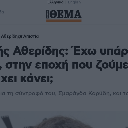
Ελληνικά
English
δα
Αθερίδης
Απιστία
ς Αθερίδης: Έχω υπάρ
, στην εποχή που ζούμε
χει κάνει;
για τη σύντροφό του, Σμαράγδα Καρύδη, και τ