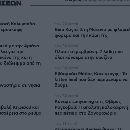
ΗΣΕΩΝ
ριοχή Κολυμπάδα
πριν 20 λεπτά
 αεροσκάφη
Βίκυ Καγιά: Στη Μύκονο με φλορά
φόρεμα και την κόρη της
λικά με την Αριάνα
πριν 30 λεπτά
λια για την
Πλαστική μεμβράνη: 7 λάθη που
ικόνα της και η
όλοι κάνουμε στην κουζίνα
α διάλειμμα από τη
πριν 30 λεπτά
Εβδομάδα Μόδας Κοπεγχάγης: Το
kitten heel που δεν περιμέναμε να
οναστήρια σε νησιά
δούμε
πριν 30 λεπτά
Κάναμε canyoning στις Οβίρες
μβολή Κηφισού και
Ρογκοβού: Η απόλυτη καλοκαιρινή
υσχέρεια στο ρεύμα
περιπέτεια στα Ζαγοροχώρια
πριν 31 λεπτά
Δημοσκόπηση Reuters/Ipsos: Οι