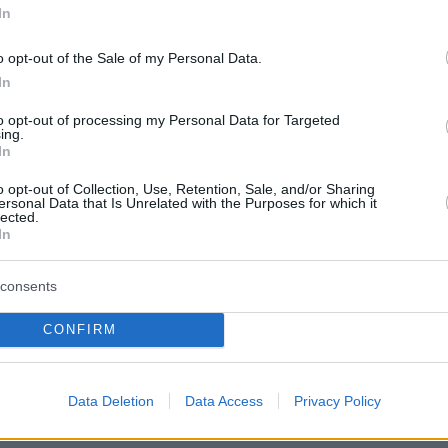
In
ς ήταν καθημερινό φαινόμενο εκείνη την
ς άφησα να το κάνουν. Έλεγα "ελπίζω αυτό ν
o opt-out of the Sale of my Personal Data.
σει μελλοντικά". Ήταν μεγάλη στιγμή για μένα.
In
έροχη στιγμή και όχι μόνο για εμένα, αλλά για
to opt-out of processing my Personal Data for Targeted
νους τους ανθρώπους που βρέθηκαν σε αυτό
ing.
In
παρενόχλησης. Ήταν φρικτό, πολύ άσχημο»
,
o opt-out of Collection, Use, Retention, Sale, and/or Sharing
ersonal Data that Is Unrelated with the Purposes for which it
lected.
In
πιπλέον:
«Ποτέ δεν ήμουν καν αυτό που λέμε
λα αυτά τα σχόλια με έκαναν να σκεφτώ.
consents
λλοί άνθρωποι που μου λένε ότι είμαι γενναί
βάφτηκα για έναν ρόλο κι έδειξα τις ρυτίδες
CONFIRM
εν το λέμε αυτό και στους άνδρες; Γιατί
 δεν είναι γενναίο να αφήσεις πχ. μούσια. Δεν
Data Deletion
Data Access
Privacy Policy
ίος, απλά παίζεις τον ρόλο».