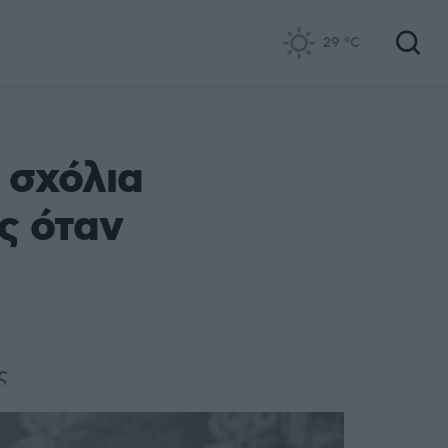
29
°C
ά σχόλια
ης όταν
ς