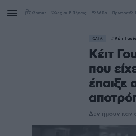
Games
Όλες οι Ειδήσεις
Ελλάδα
Πρωτοσέλι
Κέιτ Γουί
GALA
Κέιτ Γο
που είχ
έπαιξε 
αποτρό
Δεν ήμουν καν 