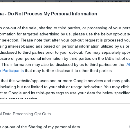
 for all those people…
pic.twitter.com/2XhLULDDaK
ma -
Do Not Process My Personal Information
y (@Variety)
December 2, 2024
to opt-out of the sale, sharing to third parties, or processing of your per
formation for targeted advertising by us, please use the below opt-out s
της είχε σχολιαστεί έντονα σε πρωινή
r selection. Please note that after your opt-out request is processed y
 παρουσιάστρια να αναφέρει για εκείνη πως
eing interest-based ads based on personal information utilized by us or
disclosed to third parties prior to your opt-out. You may separately opt-
 να πάρει το φόρεμα 2 νούμερα μεγαλύτερο,
losure of your personal information by third parties on the IAB’s list of
ταν "χυμένη" μέσα σε αυτό».
. This information may also be disclosed by us to third parties on the
IA
Participants
that may further disclose it to other third parties.
ύτως αποτρόπαιο. Τι είδους άνθρωποι είναι
 that this website/app uses one or more Google services and may gath
άνουν κάτι τέτοιο σε μία νεαρή ηθοποιό που
including but not limited to your visit or usage behaviour. You may click 
 to Google and its third-party tags to use your data for below specifi
θεί να καταλάβει πώς λειτουργεί ο χώρος;»,
ogle consent section.
η Κέιτ Γουίνσλετ.
l Data Processing Opt Outs
α, εξήγησε πως τέτοιες επιθέσεις στο
o opt-out of the Sharing of my personal data.