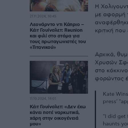
Η Χολιγουντ
με αφορμή τ
21.11.2024, 10:45
αναφέρθηκε 
Λεονάρντο ντι Κάπριο –
κριτική που 
Κέιτ Γουίνσλετ: Reunion
και φιλί στο στόμα για
τους πρωταγωνιστές του
«Τιτανικού»
Αρχικά, θυμ
Χρυσών Σφα
στο κόκκινο
φορώντας έ
Kate Wins
11.10.2024, 14:01
press' "ap
Κέιτ Γουίνσλετ: «Δεν έχω
κάνει ποτέ ναρκωτικά,
"I did get 
χάρη στην οικογένειά
haunts you
μου»