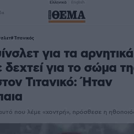
Ελληνικά
English
δα
νσλετ
Τιτανικός
υίνσλετ για τα αρνητικ
ε δεχτεί για το σώμα τ
στον Τιτανικό: Ήταν
παια
αυτό που λέμε «χοντρή», πρόσθεσε η ηθοποιό