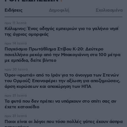
Ειδήσεις
Δημοφιλή
Σχολιασμένα
πριν 11 λεπτά
Κάλυμνος: Ένας οδηγός εμπειριών για το γαλήνιο νησί
της άγριας ομορφιάς
πριν 14 λεπτά
Παγκόσμιο Πρωτάθλημα Στίβου Κ-20: Δεύτερο
πανελλήνιο ρεκόρ από την Μπακογιάννη στα 100 μέτρα
με εμπόδια, δείτε βίντεο
πριν 30 λεπτά
Όροι-«φωτιά» από το Ιράν για το άνοιγμα των Στενών
του Ορμούζ: Επαναφέρει την αξίωση για αποζημιώσεις,
άρση κυρώσεων και αποχώρηση των ΗΠΑ
πριν 31 λεπτά
Τα φυτά που δεν πρέπει να υπάρχουν στο σπίτι σας αν
έχετε κατοικίδιο
πριν 31 λεπτά
Ποιοι είναι οι λόγοι που τόσο πολλές γάτες έχουν άσπρα