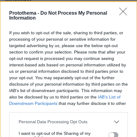
πατουσάκια
πριν 32 λεπτά
Protothema -
Do Not Process My Personal
Δύο νέοι ξενώνες παραδόθηκαν στις Ένοπλες Δυνάμεις
Information
στη νήσο Ρω
πριν 41 λεπτά
If you wish to opt-out of the sale, sharing to third parties, or
Δεν μπορείτε να κοιμηθείτε με τη ζέστη; Το
processing of your personal or sensitive information for
απροσδόκητο κόλπο που θα σας βοηθήσει
targeted advertising by us, please use the below opt-out
section to confirm your selection. Please note that after your
πριν 42 λεπτά
opt-out request is processed you may continue seeing
Άγριος ξυλοδαρμός 51χρονου στο Ρέθυμνο, πέντε
interest-based ads based on personal information utilized by
συλλήψεις
us or personal information disclosed to third parties prior to
πριν μία ώρα
your opt-out. You may separately opt-out of the further
Συγκίνηση στη Νέα Φιλαδέλφεια τρία χρόνια μετά τη
disclosure of your personal information by third parties on the
δολοφονία του Μιχάλη Κατσουρή: ΑΕΚ και Athens
IAB’s list of downstream participants. This information may
Kallithea τίμησαν τη μνήμη του, δείτε βίντεο και
also be disclosed by us to third parties on the
IAB’s List of
φωτογραφίες
Downstream Participants
that may further disclose it to other
third parties.
πριν μία ώρα
Συνδικαλιστής ψαράς που αποχώρησε από την Ελπίδα
Please note that this website/app uses one or more Google
Personal Data Processing Opt Outs
της Καρυστιανού, της ζητά να τον προστατέψει:
services and may gather and store information including but
Καταγγέλλει μεθοδευμένη σπίλωση από μέλη του
not limited to your visit or usage behaviour. You may click to
I want to opt-out of the Sharing of my
κόμματος