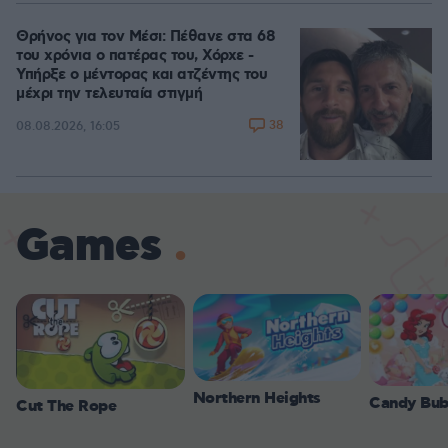
Θρήνος για τον Μέσι: Πέθανε στα 68
του χρόνια ο πατέρας του, Χόρχε -
Υπήρξε ο μέντορας και ατζέντης του
μέχρι την τελευταία στιγμή
38
08.08.2026, 16:05
Games
Northern Heights
Candy Bub
Cut The Rope