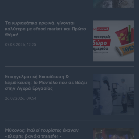
Tα κυριακάτικα πρωινά, γίνονται
καλύτερα με efood market και Πρώτο
Θέμα!
07.08.2026, 12:25
Επαγγελματική Εκπαίδευση &
Εξειδίκευση: Το Mοντέλο που σε Bάζει
στην Aγορά Eργασίας
26.07.2026, 09:54
Μύκονος: Ιταλοί τουρίστες έκαναν
«κλαμπ» βανάκι transfer -