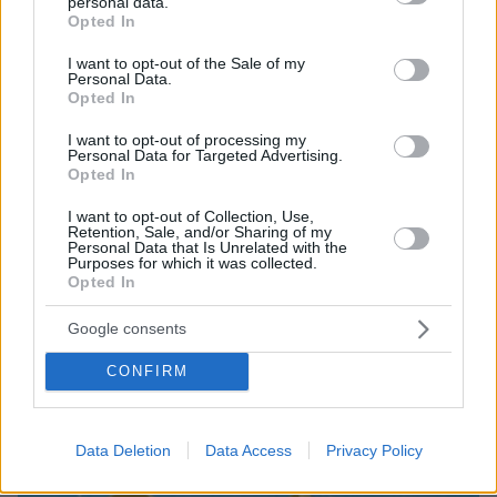
personal data.
grant or deny consent to Google and its third-party tags to
Opted In
use your data for below specified purposes in below Google
ΔΕΙΤΕ ΟΛΕΣ ΤΙΣ ΕΙΔΗΣΕΙΣ
consent section.
I want to opt-out of the Sale of my
Personal Data.
Opted In
I want to opt-out of processing my
ΤΑ ΠΙΟ ΔΗΜΟΦΙΛΗ
Personal Data for Targeted Advertising.
Opted In
I want to opt-out of Collection, Use,
Retention, Sale, and/or Sharing of my
Personal Data that Is Unrelated with the
Purposes for which it was collected.
Opted In
Google consents
CONFIRM
Data Deletion
Data Access
Privacy Policy