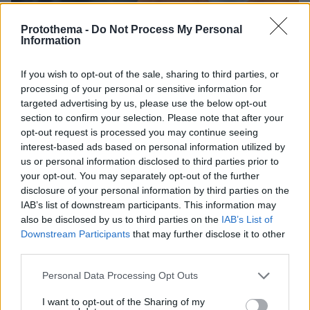
Protothema -
Do Not Process My Personal
Information
If you wish to opt-out of the sale, sharing to third parties, or
processing of your personal or sensitive information for
targeted advertising by us, please use the below opt-out
section to confirm your selection. Please note that after your
09.08.2026, 08:33
opt-out request is processed you may continue seeing
Το σπίτι του τρόμου στο Άινταχο: Η νύχτα που
interest-based ads based on personal information utilized by
τέσσερις φοιτητές δολοφονήθηκαν μέσα σε λίγα
us or personal information disclosed to third parties prior to
λεπτά
your opt-out. You may separately opt-out of the further
disclosure of your personal information by third parties on the
IAB’s list of downstream participants. This information may
also be disclosed by us to third parties on the
IAB’s List of
Downstream Participants
that may further disclose it to other
third parties.
Please note that this website/app uses one or more Google
Personal Data Processing Opt Outs
services and may gather and store information including but
not limited to your visit or usage behaviour. You may click to
I want to opt-out of the Sharing of my