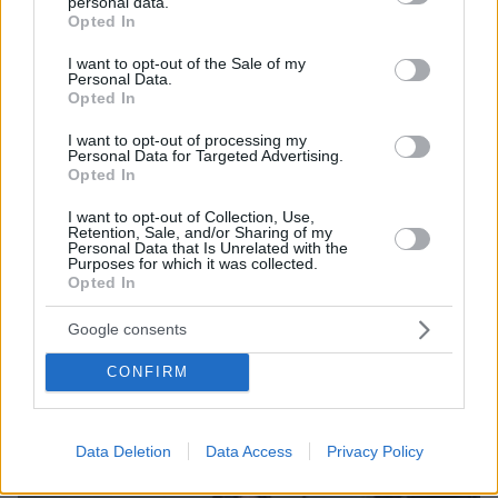
personal data.
grant or deny consent to Google and its third-party tags to
Opted In
use your data for below specified purposes in below Google
consent section.
I want to opt-out of the Sale of my
Personal Data.
Opted In
I want to opt-out of processing my
Personal Data for Targeted Advertising.
Opted In
I want to opt-out of Collection, Use,
Retention, Sale, and/or Sharing of my
Personal Data that Is Unrelated with the
Purposes for which it was collected.
Opted In
09.08.2026, 09:28
Google consents
Κλειστό σήμερα το beach bar στην Πάρο όπου
πνίγηκε ο 4χρονος: Το χρονικό της τραγωδίας
CONFIRM
Data Deletion
Data Access
Privacy Policy