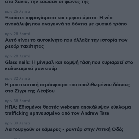
στα Χανιά, την έσωσαν οι φωνές της
πριν 26 λεπτά
Ξεχάστε σφραγίσματα και εμφυτεύματα: Η νέα
ανακάλυψη που αναγεννά τα δόντια με φυσικό τρόπο
πριν 28 λεπτά
Αυτό είναι το αυτοκίνητο που άλλαξε την ιστορία των
ρεκόρ ταχύτητας
πριν 28 λεπτά
Glass nails: Η μίνιμαλ και κομψή τάση που κυριαρχεί στο
καλοκαιρινό μανικιούρ
πριν 32 λεπτά
Η μυστικιστική ατμόσφαιρα του απολιθωμένου δάσους
στο Σίγρι της Λέσβου
πριν 38 λεπτά
ΗΠΑ: Εθισμένοι θεατές webcam αποκάλυψαν κύκλωμα
trafficking εμπνευσμένο από τον Andrew Tate
πριν 39 λεπτά
Λειτουργούν οι κάμερες - ραντάρ στην Αττική Οδό;