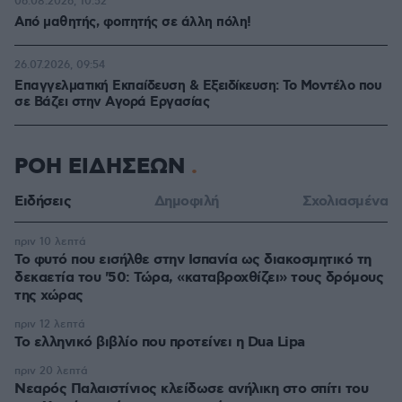
06.08.2026, 10:52
Από μαθητής, φοιτητής σε άλλη πόλη!
26.07.2026, 09:54
Επαγγελματική Εκπαίδευση & Εξειδίκευση: Το Mοντέλο που
σε Bάζει στην Aγορά Eργασίας
ΡΟΗ ΕΙΔΗΣΕΩΝ
Ειδήσεις
Δημοφιλή
Σχολιασμένα
πριν 10 λεπτά
Το φυτό που εισήλθε στην Ισπανία ως διακοσμητικό τη
δεκαετία του '50: Τώρα, «καταβροχθίζει» τους δρόμους
της χώρας
πριν 12 λεπτά
Το ελληνικό βιβλίο που προτείνει η Dua Lipa
πριν 20 λεπτά
Νεαρός Παλαιστίνιος κλείδωσε ανήλικη στο σπίτι του