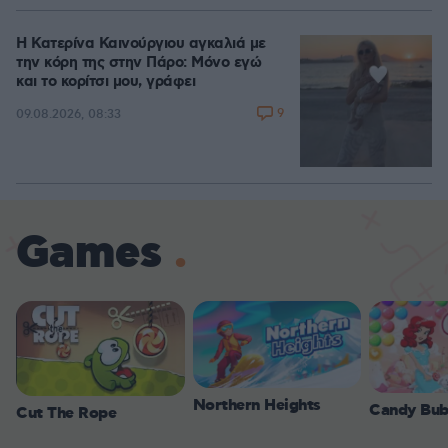
Η Κατερίνα Καινούργιου αγκαλιά με
την κόρη της στην Πάρο: Μόνο εγώ
και το κορίτσι μου, γράφει
9
09.08.2026, 08:33
Games
Northern Heights
Candy Bub
Cut The Rope