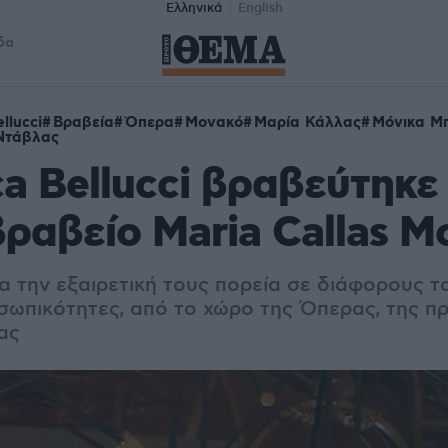
Ελληνικά
English
δα
llucci
Βραβεία
Όπερα
Μονακό
Μαρία Κάλλας
Μόνικα Μ
Ντάβλας
a Bellucci βραβεύτηκε 
ραβείο Maria Callas M
α την εξαιρετική τους πορεία σε διάφορους τ
σωπικότητες, από το χώρο της Όπερας, της π
ας