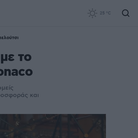
25
°C
πελούτσι
με το
onaco
ομείς
ροσφοράς και