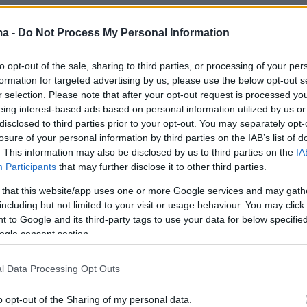
ή βραδιά πλαισιώθηκε με κονσέρτο Όπερας
,
ma -
Do Not Process My Personal Information
Charity Art Auction, όπου όλα τα έσοδα
to opt-out of the sale, sharing to third parties, or processing of your per
για τους σκοπούς του Princess Charlene
formation for targeted advertising by us, please use the below opt-out s
ndation για την προστασία των παιδιών στη
r selection. Please note that after your opt-out request is processed y
eing interest-based ads based on personal information utilized by us or
disclosed to third parties prior to your opt-out. You may separately opt-
losure of your personal information by third parties on the IAB’s list of
. This information may also be disclosed by us to third parties on the
IA
Participants
that may further disclose it to other third parties.
 that this website/app uses one or more Google services and may gath
including but not limited to your visit or usage behaviour. You may click 
 to Google and its third-party tags to use your data for below specifi
ogle consent section.
l Data Processing Opt Outs
o opt-out of the Sharing of my personal data.