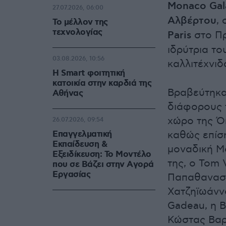
Monaco Gal
27.07.2026, 06:00
Αλβέρτου
,
Το μέλλον της
τεχνολογίας
Paris
στο Πρ
ιδρύτρια το
03.08.2026, 10:56
καλλιτέχνι
Η Smart φοιτητική
κατοικία στην καρδιά της
Βραβεύτηκαν
Αθήνας
διάφορους 
χώρο της Ό
26.07.2026, 09:54
Επαγγελματική
καθώς επίση
Εκπαίδευση &
μοναδική Mo
Εξειδίκευση: Το Mοντέλο
της, ο Tom
που σε Bάζει στην Aγορά
Eργασίας
Παπαθανασί
Χατζηϊωάνν
Gadeau, η Β
Κώστας Βα