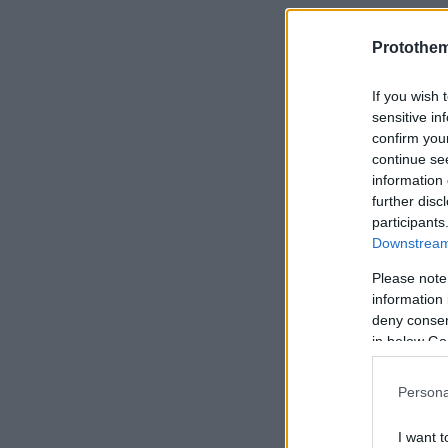
Η μαγευτικ
Protothe
δείπνο και 
If you wish 
διατέθηκαν 
sensitive in
Monaco Fou
confirm you
θάλασσα.
continue se
information 
further disc
participants
Downstream 
Please note
information 
deny consent
in below Go
Persona
I want t