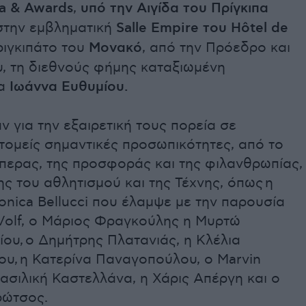
a & Awards
,
υπό την Αιγίδα του Πρίγκιπα
 στην εμβληματική
Salle Empire του Hôtel de
ιγκιπάτο του
Μονακό
, από την Πρόεδρο και
υ, τη διεθνούς φήμης καταξιωμένη
δα
Ιωάννα Ευθυμίου.
 για την εξαιρετική τους πορεία σε
τομείς σημαντικές προσωπικότητες, από το
περας, της προσφοράς και της φιλανθρωπίας,
ς του αθλητισμού και της Τέχνης, όπως η
nica Bellucci που έλαμψε με την παρουσία
 Volf, ο Μάριος Φραγκούλης η Μυρτώ
ου, ο Δημήτρης Πλατανιάς, η Κλέλια
ου, η Κατερίνα Παναγοπούλου, ο Marvin
ασιλική Καστελλάνα, η Χάρις Απέργη και ο
ρώτσος.