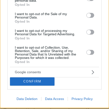
personal data.
grant or deny consent to Google and its third-party tags to
Opted In
use your data for below specified purposes in below Google
consent section.
I want to opt-out of the Sale of my
Personal Data.
Opted In
I want to opt-out of processing my
Personal Data for Targeted Advertising.
Opted In
I want to opt-out of Collection, Use,
Retention, Sale, and/or Sharing of my
Personal Data that Is Unrelated with the
Purposes for which it was collected.
Opted In
Αριστοτέλης Ρήγας
Ο κωμικός
τοποθετήθηκε κι
εκείνος στο σχόλιο του Σερβετάλη,
Google consents
επισημαίνοντας πως αν η τέχνη είναι για
CONFIRM
όλους, τότε και οι ταινίες του δεν θα έπρεπε να
προβάλλονται στους κινηματογράφους, όπου
ισχύουν τα ίδια μέτρα προστασίας.
Data Deletion
Data Access
Privacy Policy