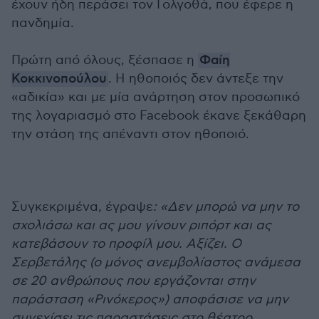
έχουν ήδη περάσει τον Γολγοθά, που έφερε η
πανδημία.
Πρώτη από όλους, ξέσπασε η
Φαίη
Κοκκινοπούλου
. Η ηθοποιός δεν άντεξε την
«αδικία» και με μία ανάρτηση στον προσωπικό
της λογαριασμό στο Facebook έκανε ξεκάθαρη
την στάση της απέναντι στον ηθοποιό.
Συγκεκριμένα, έγραψε
: «Δεν μπορώ να μην το
σχολιάσω και ας μου γίνουν ριπόρτ και ας
κατεβάσουν το προφίλ μου. Αξίζει. Ο
Σερβετάλης (ο μόνος ανεμβολίαστος ανάμεσα
σε 20 ανθρώπους που εργάζονται στην
παράσταση «Ρινόκερος») αποφάσισε να μην
συνεχίσει τις παραστάσεις στο θέατρο