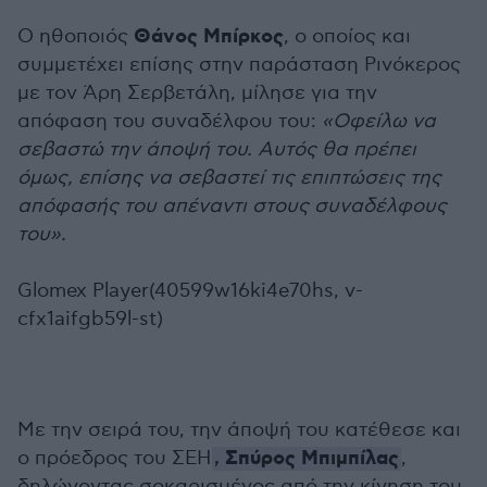
Θάνος Μπίρκος
Ο ηθοποιός
, ο οποίος και
συμμετέχει επίσης στην παράσταση Ρινόκερος
με τον Άρη Σερβετάλη, μίλησε για την
απόφαση του συναδέλφου του:
«Οφείλω να
σεβαστώ την άποψή του. Αυτός θα πρέπει
όμως, επίσης να σεβαστεί τις επιπτώσεις της
απόφασής του απέναντι στους συναδέλφους
του».
Glomex Player(40599w16ki4e70hs, v-
cfx1aifgb59l-st)
Με την σειρά του, την άποψή του κατέθεσε και
Σπύρος Μπιμπίλας
ο πρόεδρος του ΣΕΗ
,
,
δηλώνοντας σοκαρισμένος από την κίνηση του