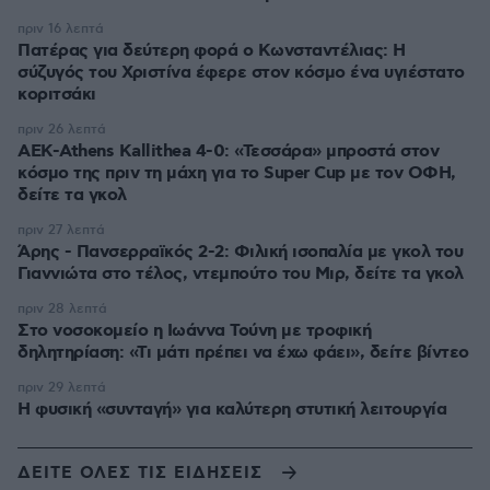
πριν 16 λεπτά
Πατέρας για δεύτερη φορά ο Κωνσταντέλιας: Η
σύζυγός του Χριστίνα έφερε στον κόσμο ένα υγιέστατο
κοριτσάκι
πριν 26 λεπτά
ΑΕΚ-Athens Kallithea 4-0: «Τεσσάρα» μπροστά στον
κόσμο της πριν τη μάχη για το Super Cup με τον ΟΦΗ,
δείτε τα γκολ
πριν 27 λεπτά
Άρης - Πανσερραϊκός 2-2: Φιλική ισοπαλία με γκολ του
Γιαννιώτα στο τέλος, ντεμπούτο του Μιρ, δείτε τα γκολ
πριν 28 λεπτά
Στο νοσοκομείο η Ιωάννα Τούνη με τροφική
δηλητηρίαση: «Τι μάτι πρέπει να έχω φάει», δείτε βίντεο
πριν 29 λεπτά
Η φυσική «συνταγή» για καλύτερη στυτική λειτουργία
ΔΕΙΤΕ ΟΛΕΣ ΤΙΣ ΕΙΔΗΣΕΙΣ