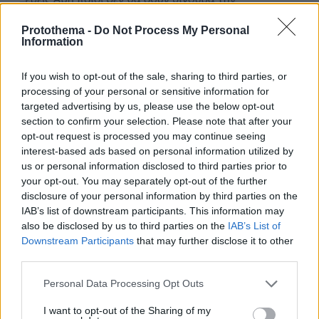
Protothema -
Do Not Process My Personal
Information
If you wish to opt-out of the sale, sharing to third parties, or
processing of your personal or sensitive information for
targeted advertising by us, please use the below opt-out
section to confirm your selection. Please note that after your
opt-out request is processed you may continue seeing
interest-based ads based on personal information utilized by
us or personal information disclosed to third parties prior to
Και ο ηθοποιός
Χάρης Τζωρτζάκης
έδειξε
your opt-out. You may separately opt-out of the further
απογοητευμένος από την στάση του
disclosure of your personal information by third parties on the
IAB’s list of downstream participants. This information may
συναδέλφου του και έκανε ένα εύστοχο σχόλιο
also be disclosed by us to third parties on the
IAB’s List of
μέσω του Twitter.
«Αναμένουμε δήλωση του
Downstream Participants
that may further disclose it to other
#σερβεταλης που να λέει ότι δεν ξαναπάει στο
third parties.
Άγιο Όρος γιατί δε δέχεται το διαχωρισμό των
Please note that this website/app uses one or more Google
Personal Data Processing Opt Outs
ανθρώπων σε άντρες και γυναίκες»,
έγραψε.
services and may gather and store information including but
not limited to your visit or usage behaviour. You may click to
I want to opt-out of the Sharing of my