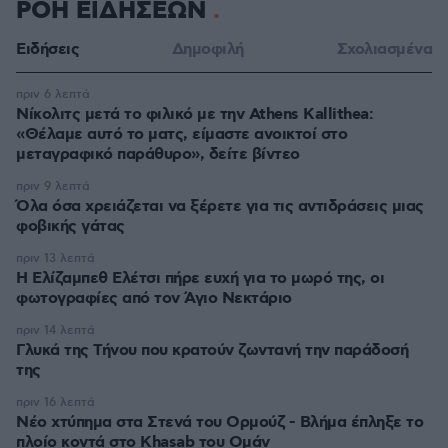
ΡΟΗ ΕΙΔΗΣΕΩΝ
Ειδήσεις
Δημοφιλή
Σχολιασμένα
πριν 6 λεπτά
Νίκολιτς μετά το φιλικό με την Athens Kallithea:
«Θέλαμε αυτό το ματς, είμαστε ανοικτοί στο
μεταγραφικό παράθυρο», δείτε βίντεο
πριν 9 λεπτά
Όλα όσα χρειάζεται να ξέρετε για τις αντιδράσεις μιας
φοβικής γάτας
πριν 13 λεπτά
Η Ελίζαμπεθ Ελέτσι πήρε ευχή για το μωρό της, οι
φωτογραφίες από τον Άγιο Νεκτάριο
πριν 14 λεπτά
Γλυκά της Τήνου που κρατούν ζωντανή την παράδοσή
της
πριν 16 λεπτά
Νέο χτύπημα στα Στενά του Ορμούζ - Βλήμα έπληξε το
πλοίο κοντά στο Khasab του Ομάν