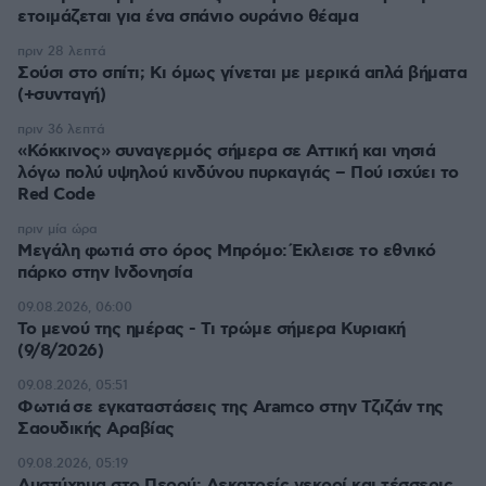
ετοιμάζεται για ένα σπάνιο ουράνιο θέαμα
πριν 28 λεπτά
Σούσι στο σπίτι; Κι όμως γίνεται με μερικά απλά βήματα
(+συνταγή)
πριν 36 λεπτά
«Κόκκινος» συναγερμός σήμερα σε Αττική και νησιά
λόγω πολύ υψηλού κινδύνου πυρκαγιάς – Πού ισχύει το
Red Code
πριν μία ώρα
Μεγάλη φωτιά στο όρος Μπρόμο: Έκλεισε το εθνικό
πάρκο στην Ινδονησία
09.08.2026, 06:00
Το μενού της ημέρας - Τι τρώμε σήμερα Κυριακή
(9/8/2026)
09.08.2026, 05:51
Φωτιά σε εγκαταστάσεις της Aramco στην Τζιζάν της
Σαουδικής Αραβίας
09.08.2026, 05:19
Δυστύχημα στο Περού: Δεκατρείς νεκροί και τέσσερις