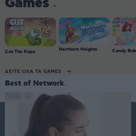
Games
Northern Heights
Candy Bub
Cut The Rope
ΔΕΙΤΕ ΟΛΑ ΤΑ GAMES
Best of Network