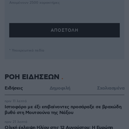
Απομένουν
2500
χαρακτήρες
* Υποχρεωτικά πεδία
ΡΟΗ ΕΙΔΗΣΕΩΝ
Ειδήσεις
Δημοφιλή
Σχολιασμένα
πριν 11 λεπτά
Ιστιοφόρο με έξι επιβαίνοντες προσάραξε σε βραχώδη
βυθό στη Μουτσούνα της Νάξου
πριν 21 λεπτά
Ολική έκλειψη Ηλίου στις 12 Αυγούστου: Η Ευρώπη