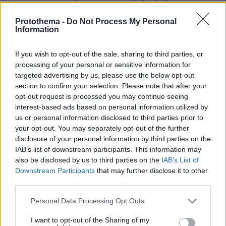
έτσι φτιαγμένο για να είναι καλό, το χρεπι
φαίνεται, και το σωστό φαίνεται. Η τιμή επίσης
Protothema -
Do Not Process My Personal
Information
φαίνεται, υπάρχουν και κριτικές, όλοι αυτοί που
έγραψαν δεν ήταν κουνουπίδια!
If you wish to opt-out of the sale, sharing to third parties, or
ΑΠΑΝΤΗΣΗ
processing of your personal or sensitive information for
targeted advertising by us, please use the below opt-out
Anastasios
section to confirm your selection. Please note that after your
opt-out request is processed you may continue seeing
10.04.2020, 09:56
interest-based ads based on personal information utilized by
Πολύ σωστά!
us or personal information disclosed to third parties prior to
ΑΠΑΝΤΗΣΗ
your opt-out. You may separately opt-out of the further
disclosure of your personal information by third parties on the
IAB’s list of downstream participants. This information may
δε μας ενδιαφέρει καθόλου
also be disclosed by us to third parties on the
IAB’s List of
10.04.2020, 09:46
Downstream Participants
that may further disclose it to other
Next
third parties.
ΑΠΑΝΤΗΣΗ
Please note that this website/app uses one or more Google
Personal Data Processing Opt Outs
services and may gather and store information including but
ΠΡΟΣΘΗΚΗ ΣΧΟΛΙΟΥ
not limited to your visit or usage behaviour. You may click to
I want to opt-out of the Sharing of my