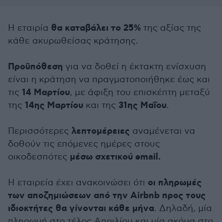
θα καταβάλει το
25%
Η εταιρία
της αξίας της
κάθε ακυρωθείσας κράτησης.
Προϋπόθεση
για να δοθεί η έκτακτη ενίσχυση
είναι η κράτηση να πραγματοποιήθηκε έως και
14 Μαρτίου
τις
, με άφιξη του επισκέπτη μεταξύ
14ης Μαρτίου
31ης Μαΐου
της
και της
.
λεπτομέρειες
Περισσότερες
αναμένεται να
δοθούν τις επόμενες ημέρες στους
μέσω σχετικού email.
οικοδεσπότες
οι πληρωμές
Η εταιρεία έχει ανακοινώσει ότι
των αποζημιώσεων από την Airbnb προς τους
ιδιοκτήτες θα γίνονται κάθε μήνα
. Δηλαδή, μία
πληρωμή στο τέλος Απριλίου και μία ακόμα στο