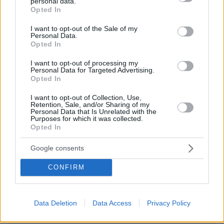
personal data.
grant or deny consent to Google and its third-party tags to
Opted In
use your data for below specified purposes in below Google
ΌΝΟΜΑ *
consent section.
I want to opt-out of the Sale of my
Personal Data.
Opted In
I want to opt-out of processing my
Personal Data for Targeted Advertising.
EMAIL
Opted In
I want to opt-out of Collection, Use,
Retention, Sale, and/or Sharing of my
Personal Data that Is Unrelated with the
Purposes for which it was collected.
Opted In
ΣΧΌΛΙΟ *
Google consents
CONFIRM
Data Deletion
Data Access
Privacy Policy