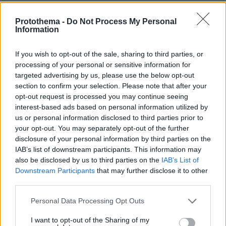
30.07.2026, 15:25
Protothema -
Do Not Process My Personal
Εθνική Τράπεζα: Η κορυφαία επιλογή για τη χρηματοδότηση
Information
μεγάλων έργων
If you wish to opt-out of the sale, sharing to third parties, or
29.07.2026, 09:39
processing of your personal or sensitive information for
Διασκεδάζουμε υπεύθυνα, επιστρέφουμε με ασφάλεια
targeted advertising by us, please use the below opt-out
section to confirm your selection. Please note that after your
opt-out request is processed you may continue seeing
ΣΧΟΛΙΑ
(5)
interest-based ads based on personal information utilized by
us or personal information disclosed to third parties prior to
ΠΡΟΣΘΗΚΗ ΣΧΟΛΙΟΥ
your opt-out. You may separately opt-out of the further
disclosure of your personal information by third parties on the
IAB’s list of downstream participants. This information may
από
also be disclosed by us to third parties on the
IAB’s List of
Downstream Participants
that may further disclose it to other
22.10.2019, 13:00
third parties.
την Αμφίπολη μήπως έχουμε κάποια ενημέρωση ...
κανένα βίντεο, κάποια φωτογραφία τελος πάντων ???
Please note that this website/app uses one or more Google
Personal Data Processing Opt Outs
ΑΠΑΝΤΗΣΗ
services and may gather and store information including but
not limited to your visit or usage behaviour. You may click to
I want to opt-out of the Sharing of my