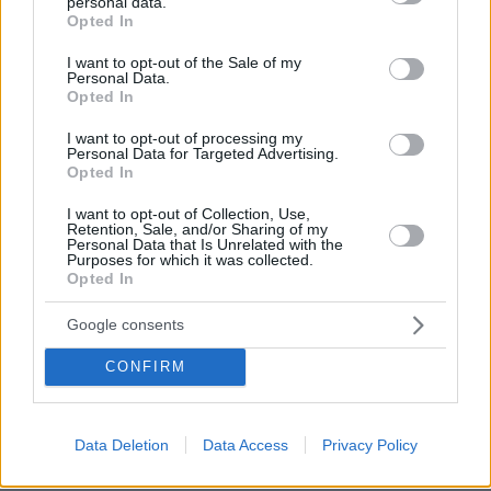
personal data.
Δήμος
grant or deny consent to Google and its third-party tags to
Opted In
use your data for below specified purposes in below Google
22.10.2019, 17:42
consent section.
Έκρυψαν τα ευρήματα και έθαψαν την υπόθεση, η
I want to opt-out of the Sale of my
Personal Data.
κυβέρνηση Μητσοτάκη επιβράβευσε την
Opted In
νεκροθάφτη αρχαιολόγο και την έκανε υπουργό
Πολιτισμού. Άρα, στο κόλπο ο Κυριάκος.
I want to opt-out of processing my
Personal Data for Targeted Advertising.
Αναμενόμενο, όλο το Μητσοτακαίικο υπάλληλοι
Opted In
του Σόρος είναι.
ΑΠΑΝΤΗΣΗ
I want to opt-out of Collection, Use,
Retention, Sale, and/or Sharing of my
Personal Data that Is Unrelated with the
Purposes for which it was collected.
Κωνσταντίνος Δ.
Opted In
22.10.2019, 09:34
Ο Μεγας Αλέξανδρος δεν ειναι ετοιμος να
Google consents
κατακτήσει τον ψηφιακό κοσμο, αλλα, να εδραιωθει
CONFIRM
στα Σκόπια αν καταρρεύσει η Συνθήκη των Πρεσπών.
Πάλι αγαλματα, αστερια Βεργινας, πινακιδες και
Ιστορια κλεμμένη!!! Οι ΝΔατες θα το φυσανε κ δεν
θα κρυωνει το λαθος τους!
Data Deletion
Data Access
Privacy Policy
ΑΠΑΝΤΗΣΗ