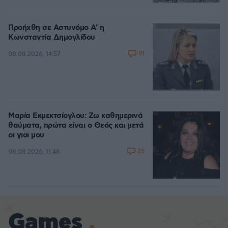
Προήχθη σε Αστυνόμο Α' η
Κωνσταντία Δημογλίδου
91
08.08.2026, 14:57
Μαρία Εκμεκτσίογλου: Ζω καθημερινά
θαύματα, πρώτα είναι ο Θεός και μετά
οι γιοι μου
25
08.08.2026, 11:48
Games