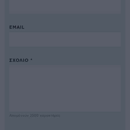
EMAIL
ΣΧΌΛΙΟ *
Απομένουν
2500
χαρακτήρες