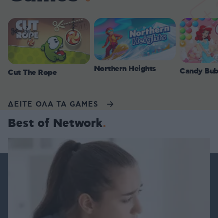
Northern Heights
Candy Bub
Cut The Rope
ΔΕΙΤΕ ΟΛΑ ΤΑ GAMES
Best of Network