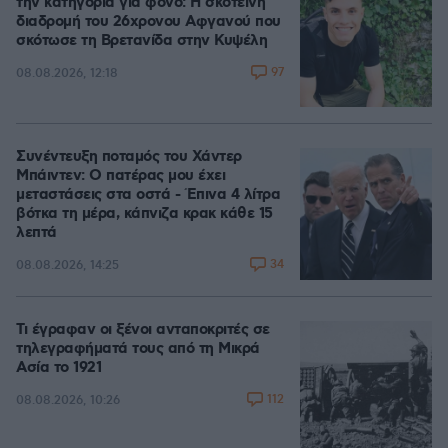
την κατηγορία για φόνο: Η σκοτεινή
διαδρομή του 26χρονου Αφγανού που
σκότωσε τη Βρετανίδα στην Κυψέλη
97
08.08.2026, 12:18
Συνέντευξη ποταμός του Χάντερ
Μπάιντεν: Ο πατέρας μου έχει
μεταστάσεις στα οστά - Έπινα 4 λίτρα
βότκα τη μέρα, κάπνιζα κρακ κάθε 15
λεπτά
34
08.08.2026, 14:25
Τι έγραφαν οι ξένοι ανταποκριτές σε
τηλεγραφήματά τους από τη Μικρά
Ασία το 1921
112
08.08.2026, 10:26