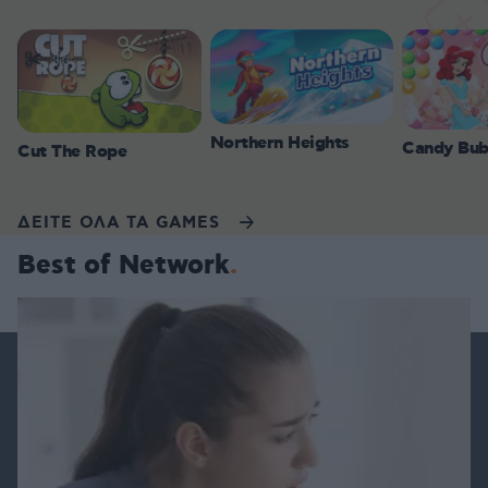
Northern Heights
Candy Bub
Cut The Rope
ΔΕΙΤΕ ΟΛΑ ΤΑ GAMES
Best of Network