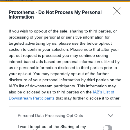
03.08.2026, 11:06
Κάτι αλλάζει στον χάρτη της πανεπιστημιακής εκπαίδευσης
Protothema -
Do Not Process My Personal
στην Ελλάδα
Information
30.07.2026, 15:25
If you wish to opt-out of the sale, sharing to third parties, or
Εθνική Τράπεζα: Η κορυφαία επιλογή για τη χρηματοδότηση
processing of your personal or sensitive information for
μεγάλων έργων
targeted advertising by us, please use the below opt-out
section to confirm your selection. Please note that after your
29.07.2026, 09:39
opt-out request is processed you may continue seeing
Διασκεδάζουμε υπεύθυνα, επιστρέφουμε με ασφάλεια
interest-based ads based on personal information utilized by
us or personal information disclosed to third parties prior to
your opt-out. You may separately opt-out of the further
ΡΟΗ ΕΙΔΗΣΕΩΝ
disclosure of your personal information by third parties on the
IAB’s list of downstream participants. This information may
Ειδήσεις
Δημοφιλή
Σχολιασμένα
also be disclosed by us to third parties on the
IAB’s List of
Downstream Participants
that may further disclose it to other
third parties.
πριν 7 λεπτά
«Δώρο» 1 δισ. δολαρίων στη Κολομβία από τις ΗΠΑ
Please note that this website/app uses one or more Google
Personal Data Processing Opt Outs
μετά την ορκωμοσία του νέου τραμπικού προέδρου
services and may gather and store information including but
πριν 44 λεπτά
not limited to your visit or usage behaviour. You may click to
I want to opt-out of the Sharing of my