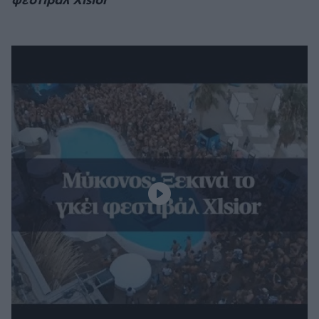
φεστιβάλ Xlsior