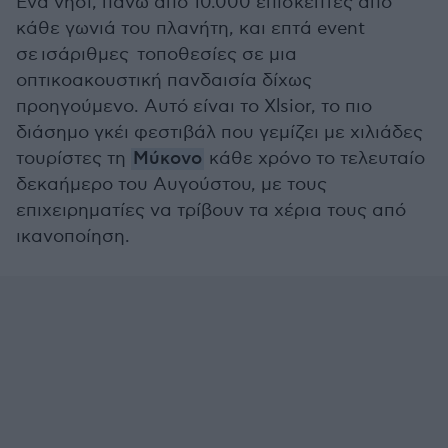
Ένα νησί, πάνω από 10.000 επισκέπτες από
κάθε γωνιά του πλανήτη, και επτά event
σε ισάριθμες τοποθεσίες σε μια
οπτικοακουστική πανδαισία δίχως
προηγούμενο. Αυτό είναι το Xlsior, το πιο
διάσημο γκέι φεστιβάλ που γεμίζει με χιλιάδες
τουρίστες τη
Μύκονο
κάθε χρόνο το τελευταίο
δεκαήμερο του Αυγούστου, με τους
επιχειρηματίες να τρίβουν τα χέρια τους από
ικανοποίηση.