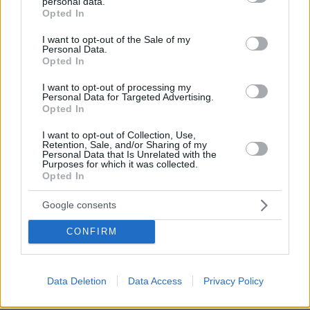
personal data.
Τουλάχιστον 22 νεκροί κατά τη σύγκρουση δύο
grant or deny consent to Google and its third-party tags to
Opted In
λεωφορείων στον Νίγηρα
use your data for below specified purposes in below Google
consent section.
I want to opt-out of the Sale of my
09.08.2026, 01:00
Personal Data.
7 ηπειρώτικες πίτες: Φτιάχνουμε πλασίντα, κοθρόπιτα,
Opted In
μπατσαριά, και άλλες που λατρεύουμε
I want to opt-out of processing my
09.08.2026, 00:59
Personal Data for Targeted Advertising.
Συντριβή ελικοπτέρου στο Ρίο ντε Τζανέιρο, νεκροί οι
Opted In
τέσσερις επιβαίνοντες
I want to opt-out of Collection, Use,
09.08.2026, 00:42
Retention, Sale, and/or Sharing of my
Εκτός ελέγχου μεγάλη δασική πυρκαγιά στον Καναδά,
Personal Data that Is Unrelated with the
Purposes for which it was collected.
χιλιάδες αναγκάστηκαν να εγκαταλείψουν τις εστίες
Opted In
τους
09.08.2026, 00:30
Google consents
Ποιοι μπορεί να είναι οι λόγοι που μια γάτα τινάζεται
στον ύπνο της
CONFIRM
09.08.2026, 00:15
Πολύτεκνες οικογένειες: Μόλις 23.097 στην Ελλάδα –
Πόσες έχουν πάνω από 6 παιδιά
Data Deletion
Data Access
Privacy Policy
09.08.2026, 00:14