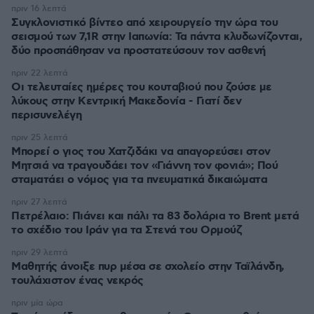
πριν 16 λεπτά
Συγκλονιστικό βίντεο από χειρουργείο την ώρα του
σεισμού των 7,1R στην Ιαπωνία: Τα πάντα κλυδωνίζονται,
δύο προσπάθησαν να προστατεύσουν τον ασθενή
πριν 22 λεπτά
Οι τελευταίες ημέρες του κουταβιού που ζούσε με
λύκους στην Κεντρική Μακεδονία - Γιατί δεν
περισυνελέγη
πριν 25 λεπτά
Μπορεί ο γιος του Χατζιδάκι να απαγορεύσει στον
Μητσιά να τραγουδάει τον «Γιάννη τον φονιά»; Πού
σταματάει ο νόμος για τα πνευματικά δικαιώματα
πριν 27 λεπτά
Πετρέλαιο: Πιάνει και πάλι τα 83 δολάρια το Brent μετά
το σχέδιο του Ιράν για τα Στενά του Ορμούζ
πριν 29 λεπτά
Μαθητής άνοιξε πυρ μέσα σε σχολείο στην Ταϊλάνδη,
τουλάχιστον ένας νεκρός
πριν μία ώρα