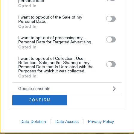
personal data.
που παρουσιάζονται ως πραγματικά γεγονότα
grant or deny consent to Google and its third-party tags to
Opted In
use your data for below specified purposes in below Google
consent section.
I want to opt-out of the Sale of my
Personal Data.
Opted In
I want to opt-out of processing my
Personal Data for Targeted Advertising.
Opted In
I want to opt-out of Collection, Use,
Retention, Sale, and/or Sharing of my
Personal Data that Is Unrelated with the
Purposes for which it was collected.
Opted In
Google consents
CONFIRM
Data Deletion
Data Access
Privacy Policy