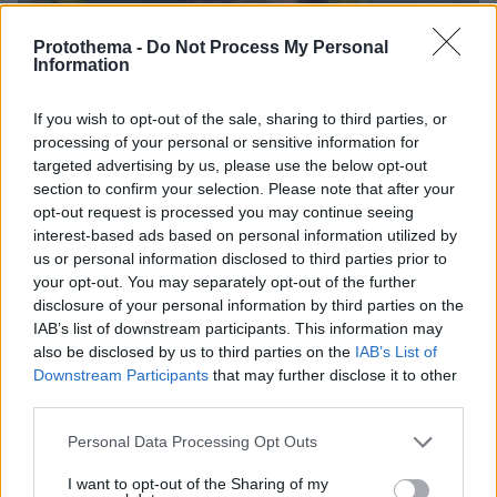
Protothema -
Do Not Process My Personal
Information
If you wish to opt-out of the sale, sharing to third parties, or
processing of your personal or sensitive information for
targeted advertising by us, please use the below opt-out
section to confirm your selection. Please note that after your
opt-out request is processed you may continue seeing
interest-based ads based on personal information utilized by
us or personal information disclosed to third parties prior to
your opt-out. You may separately opt-out of the further
disclosure of your personal information by third parties on the
IAB’s list of downstream participants. This information may
also be disclosed by us to third parties on the
IAB’s List of
Downstream Participants
that may further disclose it to other
third parties.
06.08.2026, 22:24
Please note that this website/app uses one or more Google
Personal Data Processing Opt Outs
Χρίστος Κούγιας: Η προσωπική μου ζωή δεν
services and may gather and store information including but
μπορεί να είναι αντικείμενο φημών ή σεναρίων
not limited to your visit or usage behaviour. You may click to
I want to opt-out of the Sharing of my