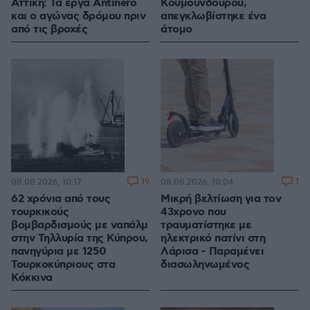
Αττική: Τα έργα Antinero
Κουμουνδούρου,
και ο αγώνας δρόμου πριν
απεγκλωβίστηκε ένα
από τις βροχές
άτομο
19
1
08.08.2026, 10:17
08.08.2026, 10:04
62 χρόνια από τους
Μικρή βελτίωση για τον
τουρκικούς
43χρονο που
βομβαρδισμούς με ναπάλμ
τραυματίστηκε με
στην Τηλλυρία της Κύπρου,
ηλεκτρικό πατίνι στη
πανηγύρια με 1250
Λάρισα - Παραμένει
Τουρκοκύπριους στα
διασωληνωμένος
Κόκκινα