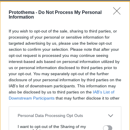
«Πόσα θέλεις για το κορίτσι;»:
Protothema -
Do Not Process My Personal
Τουρίστας στην Κρήτη ζητά... τιμή για
Information
να ασελγήσει σε ανήλικη, τι
καταγγέλλει ο ιδιοκτήτης επιχείρησης
If you wish to opt-out of the sale, sharing to third parties, or
444
07.08.2026, 18:22
processing of your personal or sensitive information for
targeted advertising by us, please use the below opt-out
section to confirm your selection. Please note that after your
opt-out request is processed you may continue seeing
interest-based ads based on personal information utilized by
Games
us or personal information disclosed to third parties prior to
your opt-out. You may separately opt-out of the further
disclosure of your personal information by third parties on the
IAB’s list of downstream participants. This information may
also be disclosed by us to third parties on the
IAB’s List of
Downstream Participants
that may further disclose it to other
third parties.
Please note that this website/app uses one or more Google
Northern Heights
Personal Data Processing Opt Outs
Candy Bub
Cut The Rope
services and may gather and store information including but
not limited to your visit or usage behaviour. You may click to
I want to opt-out of the Sharing of my