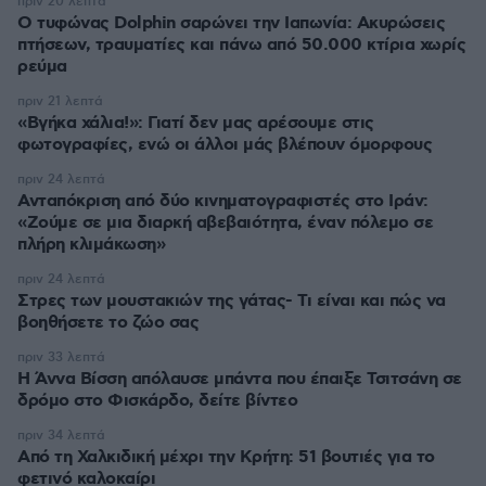
πριν 20 λεπτά
Ο τυφώνας Dolphin σαρώνει την Ιαπωνία: Ακυρώσεις
πτήσεων, τραυματίες και πάνω από 50.000 κτίρια χωρίς
ρεύμα
πριν 21 λεπτά
«Βγήκα χάλια!»: Γιατί δεν μας αρέσουμε στις
φωτογραφίες, ενώ οι άλλοι μάς βλέπουν όμορφους
πριν 24 λεπτά
Ανταπόκριση από δύο κινηματογραφιστές στο Ιράν:
«Ζούμε σε μια διαρκή αβεβαιότητα, έναν πόλεμο σε
πλήρη κλιμάκωση»
πριν 24 λεπτά
Στρες των μουστακιών της γάτας- Τι είναι και πώς να
βοηθήσετε το ζώο σας
πριν 33 λεπτά
Η Άννα Βίσση απόλαυσε μπάντα που έπαιξε Τσιτσάνη σε
δρόμο στο Φισκάρδο, δείτε βίντεο
πριν 34 λεπτά
Από τη Χαλκιδική μέχρι την Κρήτη: 51 βουτιές για το
φετινό καλοκαίρι