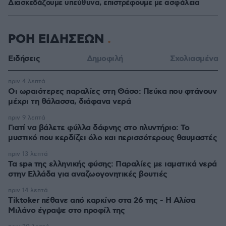
Διασκεδάζουμε υπεύθυνα, επιστρέφουμε με ασφάλεια
ΡΟΗ ΕΙΔΗΣΕΩΝ
Ειδήσεις
Δημοφιλή
Σχολιασμένα
πριν 4 λεπτά
Οι ωραιότερες παραλίες στη Θάσο: Πεύκα που φτάνουν
μέχρι τη θάλασσα, διάφανα νερά
πριν 9 λεπτά
Γιατί να βάλετε φύλλα δάφνης στο πλυντήριο: Το
μυστικό που κερδίζει όλο και περισσότερους θαυμαστές
πριν 13 λεπτά
Τα spa της ελληνικής φύσης: Παραλίες με ιαματικά νερά
στην Ελλάδα για αναζωογονητικές βουτιές
πριν 14 λεπτά
Tiktoker πέθανε από καρκίνο στα 26 της - Η Αλίσα
Μιλάνο έγραψε στο προφίλ της