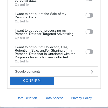
personal data.
grant or deny consent to Google and its third-party tags to
Opted In
ΔΕΙΤΕ ΟΛΑ ΤΑ GAMES
use your data for below specified purposes in below Google
consent section.
Best of Network
I want to opt-out of the Sale of my
Personal Data.
Opted In
I want to opt-out of processing my
Personal Data for Targeted Advertising.
Opted In
I want to opt-out of Collection, Use,
Retention, Sale, and/or Sharing of my
Personal Data that Is Unrelated with the
Purposes for which it was collected.
Opted In
Google consents
CONFIRM
Data Deletion
Data Access
Privacy Policy