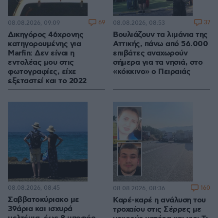
69
37
08.08.2026, 09:09
08.08.2026, 08:53
Δικηγόρος 46χρονης
Βουλιάζουν τα λιμάνια της
κατηγορουμένης για
Αττικής, πάνω από 56.000
Marfin: Δεν είναι η
επιβάτες αναχωρούν
εντολέας μου στις
σήμερα για τα νησιά, στο
φωτογραφίες, είχε
«κόκκινο» ο Πειραιάς
εξεταστεί και το 2022
08.08.2026, 08:45
160
08.08.2026, 08:36
Σαββατοκύριακο με
Καρέ-καρέ η ανάλυση του
39άρια και ισχυρά
τροχαίου στις Σέρρες με