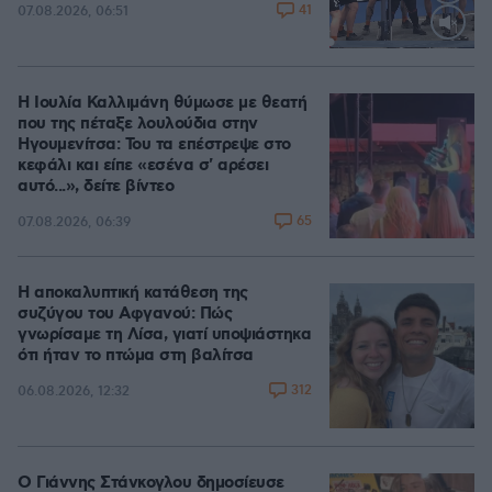
41
07.08.2026, 06:51
Loaded
:
100.00%
Η Ιουλία Καλλιμάνη θύμωσε με θεατή
που της πέταξε λουλούδια στην
Ηγουμενίτσα: Του τα επέστρεψε στο
κεφάλι και είπε «εσένα σ' αρέσει
αυτό...», δείτε βίντεο
65
07.08.2026, 06:39
Η αποκαλυπτική κατάθεση της
συζύγου του Αφγανού: Πώς
γνωρίσαμε τη Λίσα, γιατί υποψιάστηκα
ότι ήταν το πτώμα στη βαλίτσα
312
06.08.2026, 12:32
Ο Γιάννης Στάνκογλου δημοσίευσε