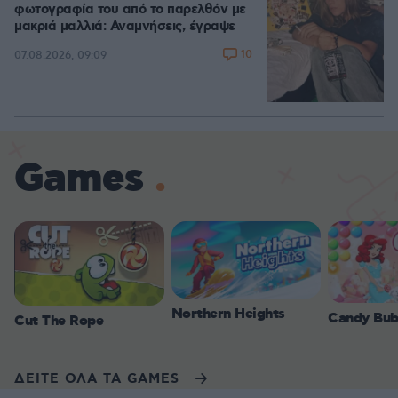
φωτογραφία του από το παρελθόν με
μακριά μαλλιά: Αναμνήσεις, έγραψε
10
07.08.2026, 09:09
Games
Northern Heights
Candy Bub
Cut The Rope
ΔΕΙΤΕ ΟΛΑ ΤΑ GAMES