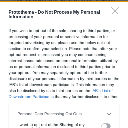
καν στον κόπο να γράψουν "ημεδαποί".
Protothema -
Do Not Process My Personal
ΑΠΑΝΤΗΣΗ
Information
@
If you wish to opt-out of the sale, sharing to third parties, or
processing of your personal or sensitive information for
24.02.2026, 20:30
targeted advertising by us, please use the below opt-out
Μπα, δεν νομίζω,για Σουηδό ή Ελβετό τον κόβω....
section to confirm your selection. Please note that after your
ΑΠΑΝΤΗΣΗ
opt-out request is processed you may continue seeing
interest-based ads based on personal information utilized by
us or personal information disclosed to third parties prior to
ΠΡΟΣΘΗΚΗ ΣΧΟΛΙΟΥ
your opt-out. You may separately opt-out of the further
disclosure of your personal information by third parties on the
ΌΝΟΜΑ *
IAB’s list of downstream participants. This information may
also be disclosed by us to third parties on the
IAB’s List of
Downstream Participants
that may further disclose it to other
third parties.
Please note that this website/app uses one or more Google
Personal Data Processing Opt Outs
EMAIL
services and may gather and store information including but
not limited to your visit or usage behaviour. You may click to
I want to opt-out of the Sharing of my