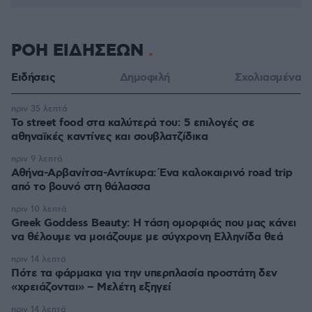
ΡΟΗ ΕΙΔΗΣΕΩΝ
Ειδήσεις
Δημοφιλή
Σχολιασμένα
πριν 35 λεπτά
Το street food στα καλύτερά του: 5 επιλογές σε
αθηναϊκές καντίνες και σουβλατζίδικα
πριν 9 λεπτά
Αθήνα-Αρβανίτσα-Αντίκυρα: Ένα καλοκαιρινό road trip
από το βουνό στη θάλασσα
πριν 10 λεπτά
Greek Goddess Beauty: Η τάση ομορφιάς που μας κάνει
να θέλουμε να μοιάζουμε με σύγχρονη Ελληνίδα θεά
πριν 14 λεπτά
Πότε τα φάρμακα για την υπερπλασία προστάτη δεν
«χρειάζονται» – Μελέτη εξηγεί
πριν 14 λεπτά