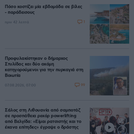
Πόσο κοστίζει μία εβδομάδα σε βίλες
- παράδεισους
1
πριν 42 λεπτά
Προφυλακίστηκαν ο δήμαρχος
Στυλίδας και δύο ακόμη
κατηγορούμενοι για την πυρκαγιά στη
Βοιωτία
99
07.08.2026, 07:00
Σάλος στη Λιθουανία από σαμποτάζ
σε προσπάθεια ρεκόρ powerlifting
από Βελγίδα: «Είμαι ρατσιστής και το
έκανα επίτηδες» έγραψε ο δράστης