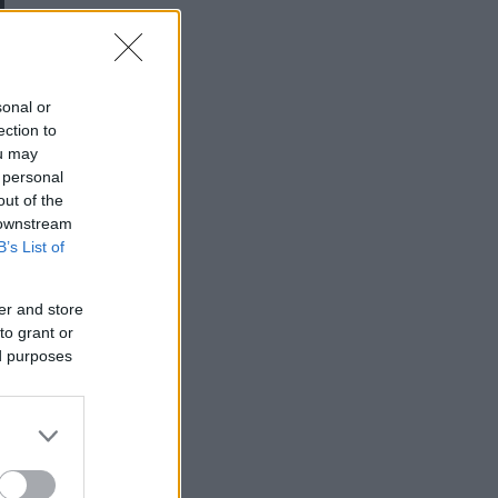
sonal or
ection to
ou may
 personal
out of the
 downstream
B’s List of
er and store
to grant or
ed purposes