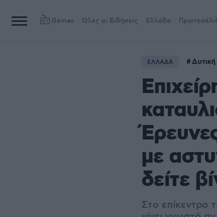
Games
Όλες οι Ειδήσεις
Ελλάδα
Πρωτοσέλι
Δυτική
ΕΛΛΑΔΑ
Επιχείρ
καταυλι
Έρευνες
με αστυ
δείτε β
Στο επίκεντρο τ
γίνει γνωστό αν