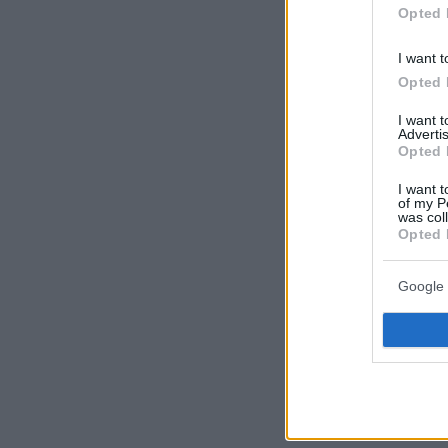
Opted 
I want t
Opted 
I want 
Advertis
Opted 
I want t
of my P
was col
Opted 
Google 