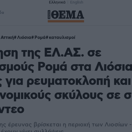
Ελληνικά
English
δα
 Αττική
Λιόσια
Ρομά
καταυλισμοί
ηση της ΕΛ.ΑΣ. σε
σμούς Ρομά στα Λιόσια
 για ρευματοκλοπή και
νομικούς σκύλους σε σπ
ίντεο
ης έρευνας βρίσκεται η περιοχή των Λιοσίων 
 έχουν γίνει συλλήψεις