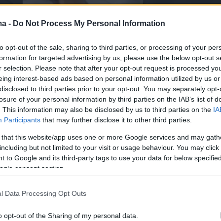
ma -
Do Not Process My Personal Information
to opt-out of the sale, sharing to third parties, or processing of your per
formation for targeted advertising by us, please use the below opt-out s
r selection. Please note that after your opt-out request is processed y
eing interest-based ads based on personal information utilized by us or
disclosed to third parties prior to your opt-out. You may separately opt-
losure of your personal information by third parties on the IAB’s list of
. This information may also be disclosed by us to third parties on the
IA
Participants
that may further disclose it to other third parties.
 that this website/app uses one or more Google services and may gath
including but not limited to your visit or usage behaviour. You may click 
 to Google and its third-party tags to use your data for below specifi
ogle consent section.
βρισκόταν και γερανός για να
l Data Processing Opt Outs
ήσει ελέγχους για περιπτώσεις
οπής
.
o opt-out of the Sharing of my personal data.