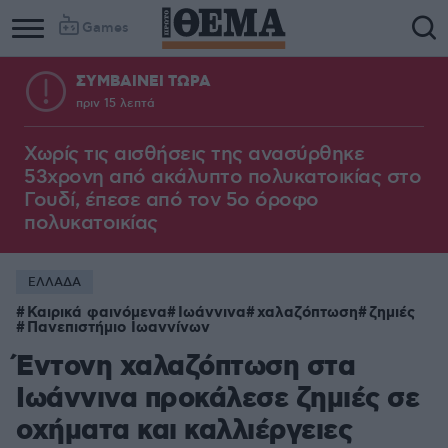
Games
ΣΥΜΒΑΙΝΕΙ ΤΩΡΑ
πριν 15 λεπτά
Χωρίς τις αισθήσεις της ανασύρθηκε
53χρονη από ακάλυπτο πολυκατοικίας στο
Γουδί, έπεσε από τον 5ο όροφο
πολυκατοικίας
ΕΛΛΑΔΑ
Καιρικά φαινόμενα
Ιωάννινα
χαλαζόπτωση
ζημιές
Πανεπιστήμιο Ιωαννίνων
Έντονη χαλαζόπτωση στα
Ιωάννινα προκάλεσε ζημιές σε
οχήματα και καλλιέργειες