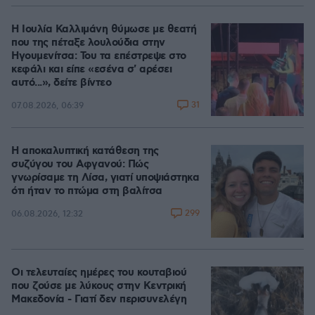
Η Ιουλία Καλλιμάνη θύμωσε με θεατή
που της πέταξε λουλούδια στην
Ηγουμενίτσα: Του τα επέστρεψε στο
κεφάλι και είπε «εσένα σ' αρέσει
αυτό...», δείτε βίντεο
31
07.08.2026, 06:39
Η αποκαλυπτική κατάθεση της
συζύγου του Αφγανού: Πώς
γνωρίσαμε τη Λίσα, γιατί υποψιάστηκα
ότι ήταν το πτώμα στη βαλίτσα
299
06.08.2026, 12:32
Οι τελευταίες ημέρες του κουταβιού
που ζούσε με λύκους στην Κεντρική
Μακεδονία - Γιατί δεν περισυνελέγη