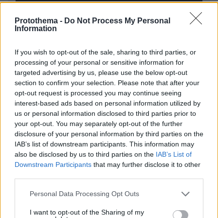
Protothema -
Do Not Process My Personal
Information
* Υποχρεωτικά πεδία
If you wish to opt-out of the sale, sharing to third parties, or
processing of your personal or sensitive information for
ΡΟΗ ΕΙΔΗΣΕΩΝ
targeted advertising by us, please use the below opt-out
section to confirm your selection. Please note that after your
Ειδήσεις
Δημοφιλή
Σχολιασμένα
opt-out request is processed you may continue seeing
interest-based ads based on personal information utilized by
us or personal information disclosed to third parties prior to
πριν 8 λεπτά
your opt-out. You may separately opt-out of the further
Αναστάτωση στο αεροδρόμιο «Μακεδονία»: Ακυρώθηκε
πτήση λόγω πτηνού στον κινητήρα του αεροσκάφους
disclosure of your personal information by third parties on the
IAB’s list of downstream participants. This information may
πριν 13 λεπτά
also be disclosed by us to third parties on the
IAB’s List of
Βίκυ Καγιά: Στη Μύκονο με φλοράλ φόρεμα και την
Downstream Participants
that may further disclose it to other
κόρη της
third parties.
πριν 15 λεπτά
Please note that this website/app uses one or more Google
Χωρίς τις αισθήσεις της ανασύρθηκε 53χρονη από
Personal Data Processing Opt Outs
services and may gather and store information including but
ακάλυπτο πολυκατοικίας στο Γουδί, έπεσε από τον 5ο
not limited to your visit or usage behaviour. You may click to
I want to opt-out of the Sharing of my
όροφο πολυκατοικίας