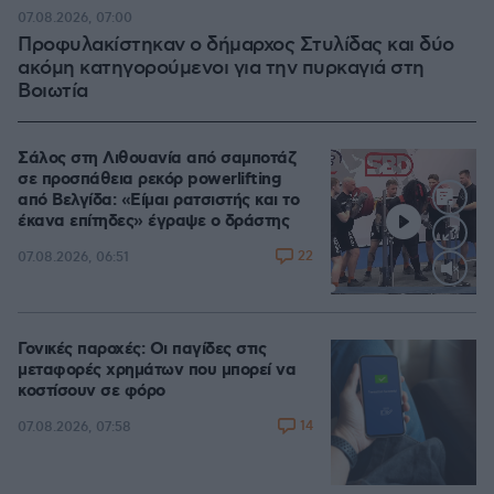
07.08.2026, 07:00
Προφυλακίστηκαν ο δήμαρχος Στυλίδας και δύο
ακόμη κατηγορούμενοι για την πυρκαγιά στη
Βοιωτία
Σάλος στη Λιθουανία από σαμποτάζ
σε προσπάθεια ρεκόρ powerlifting
από Βελγίδα: «Είμαι ρατσιστής και το
έκανα επίτηδες» έγραψε ο δράστης
22
07.08.2026, 06:51
Loaded
:
100.00%
Γονικές παροχές: Οι παγίδες στις
μεταφορές χρημάτων που μπορεί να
κοστίσουν σε φόρο
14
07.08.2026, 07:58