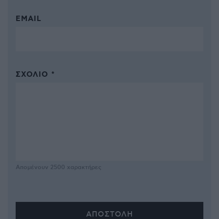
EMAIL
ΣΧΌΛΙΟ *
Απομένουν
2500
χαρακτήρες