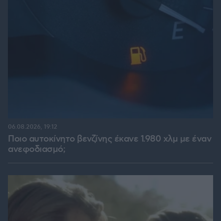
06.08.2026, 19:12
Ποιο αυτοκίνητο βενζίνης έκανε 1.980 χλμ με έναν
ανεφοδιασμό;