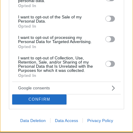
personal data.
grant or deny consent to Google and its third-party tags to
Opted In
πριν 15 λεπτά
use your data for below specified purposes in below Google
Ο Γιάννης Στάνκογλου δημοσίευσε φωτογραφία του
consent section.
I want to opt-out of the Sale of my
από το παρελθόν με μακριά μαλλιά: Αναμνήσεις,
Personal Data.
έγραψε
Opted In
πριν 16 λεπτά
I want to opt-out of processing my
22 χρόνια από τα εγκαίνια της γέφυρας Ρίου-Αντιρρίου:
Personal Data for Targeted Advertising.
Αντέχει πρόσκρουση με δεξαμενόπλοιο, τυφώνες και
Opted In
κόστισε 800 εκατ. ευρώ
I want to opt-out of Collection, Use,
Retention, Sale, and/or Sharing of my
πριν 22 λεπτά
Personal Data that Is Unrelated with the
Κοιλιακό λίπος: Πέντε τρόποι που το εξαφανίζουν
Purposes for which it was collected.
Opted In
πριν 23 λεπτά
7 νέα ιδιαίτερα ανδρικά αρώματα για το καλοκαίρι
Google consents
πριν 23 λεπτά
Τζέιμς Ντάισον: Ο άνθρωπος που απέτυχε 5.127 φορές
CONFIRM
πριν αποκτήσει δισεκατομμύρια
πριν 24 λεπτά
Ο «Νοστράδαμος της AI»: Από την αποθέωση, στη
Data Deletion
Data Access
Privacy Policy
θεαματική κατάρρευση