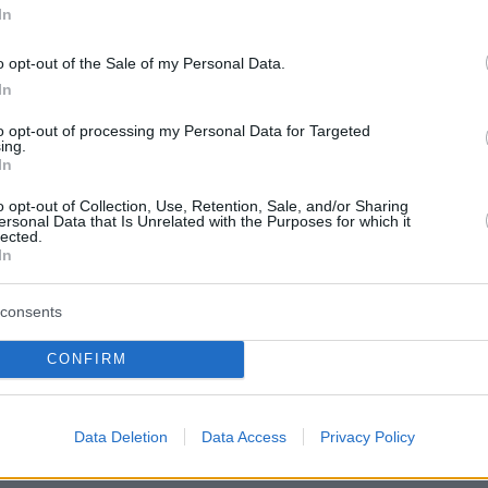
μένου στα Λιόσια: «Δεν άντεχα
In
η μυρωδιά και αναγκάστηκα να
o opt-out of the Sale of my Personal Data.
In
ψω»
to opt-out of processing my Personal Data for Targeted
άλι και πόδια σε κάδο κοντά στο σπίτι - Από τον
ing.
ήταν νεκρός ο ηλικιωμένος - Τι αναφέρουν οι
In
o opt-out of Collection, Use, Retention, Sale, and/or Sharing
ersonal Data that Is Unrelated with the Purposes for which it
lected.
In
2
φάσεις έπεφτε ο γιος του
consents
μένου που βρέθηκε
ακωμένος στα Λιόσια - «Δεν
CONFIRM
ζες την πόρτα από τη μυρωδιά»
Data Deletion
Data Access
Privacy Policy
αγγελέα στο σημείο ο 57χρονος γιος - Τι λένε οι