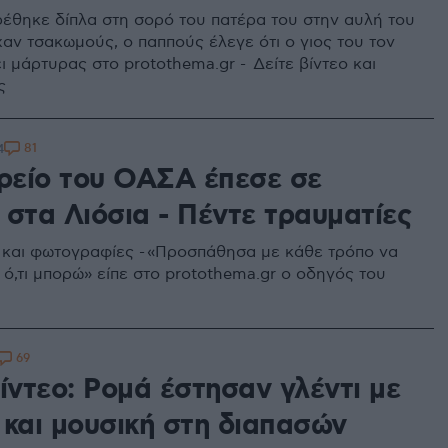
έθηκε δίπλα στη σορό του πατέρα του στην αυλή του
ίχαν τσακωμούς, ο παππούς έλεγε ότι ο γιος του τον
ι μάρτυρας στο protothema.gr - Δείτε βίντεο και
ς
81
4
είο του ΟΑΣΑ έπεσε σε
 στα Λιόσια - Πέντε τραυματίες
ο και φωτογραφίες - «Προσπάθησα με κάθε τρόπο να
ό,τι μπορώ» είπε στο protothema.gr o οδηγός του
69
ίντεο: Ρομά έστησαν γλέντι με
 και μουσική στη διαπασών