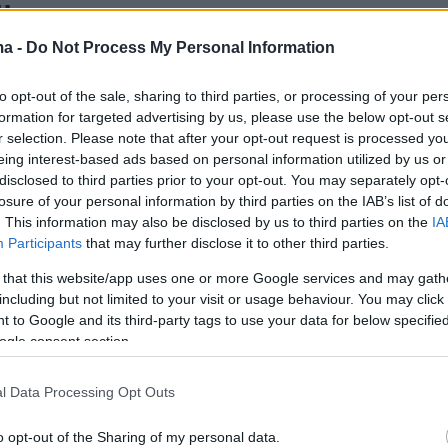
υ
ma -
Do Not Process My Personal Information
οδηγήθηκε χθες στο ψυχιατρείο προκειμένου να
πό τους γιατρούς
to opt-out of the sale, sharing to third parties, or processing of your per
formation for targeted advertising by us, please use the below opt-out s
12
2
r selection. Please note that after your opt-out request is processed y
νάτια τα τραύματα στον
eing interest-based ads based on personal information utilized by us or
disclosed to third parties prior to your opt-out. You may separately opt-
μένο που βρέθηκε
losure of your personal information by third parties on the IAB’s list of
. This information may also be disclosed by us to third parties on the
IA
ακωμένος στα Λιόσια
Participants
that may further disclose it to other third parties.
ροδικαστική εξέταση δεν προέκυψαν στοιχεία για
 that this website/app uses one or more Google services and may gath
 ενέργεια - «Δεν άντεχα άλλο τη μυρωδιά και
including but not limited to your visit or usage behaviour. You may click 
 να τον κάψω» είπε στους αστυνομικούς ο 57χρονος
 to Google and its third-party tags to use your data for below specifi
Ο ηλικιωμένος ήταν νεκρός από τον Φεβρουάριο
ogle consent section.
l Data Processing Opt Outs
34
τική ομολογία από τον γιο του
o opt-out of the Sharing of my personal data.