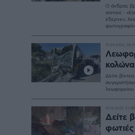
Ο άνδρας βρ
σπιτιού - «Ε
έδερνε», λεε
φωτογραφίε
15.04.2024, 08:3
Λεωφορ
κολώνα
Δείτε βίντε
συγκρατήσω 
λεωφορείου
01.12.2023, 21:18
Δείτε β
φωτιές