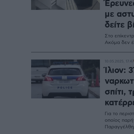
Έρευνε
με αστυ
δείτε β
Στο επίκεντρ
Ακόμα δεν έ
10.05.2025, 17:47
Ίλιον: 
ναρκωτ
σπίτι, 
κατέρρ
Για το περι
οποίος παρή
Παραγγέλθηκ