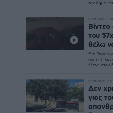
τον δήμο ώσ
02.06.2024, 21:3
Βίντεο
του 57
θέλω ν
Στο βίντεο φ
σπίτι - Τι λ
έλεγε στον 
02.06.2024, 15:0
Δεν χρ
γιος τ
απανθρ