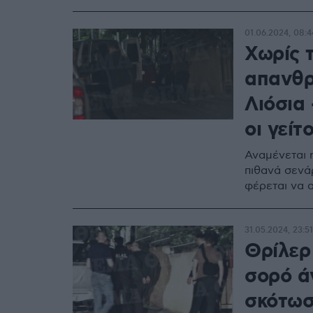
01.06.2024, 08:4
Χωρίς τ
απανθρ
Λιόσια 
οι γείτ
Αναμένεται 
πιθανά σενάρ
φέρεται να 
31.05.2024, 23:51
Θρίλερ
σορό ά
σκότωσ