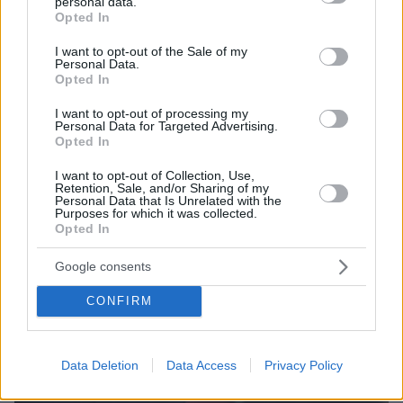
καταστροφής» μετά τον σεισμό των 7,4 Ρίχτερ:
personal data.
grant or deny consent to Google and its third-party tags to
Πάνω από 110 νεκροί, ανάμεσά τους και παιδιά,
Opted In
use your data for below specified purposes in below Google
έρευνες για εγκλωβισμένους
consent section.
I want to opt-out of the Sale of my
Personal Data.
Opted In
I want to opt-out of processing my
Personal Data for Targeted Advertising.
Opted In
I want to opt-out of Collection, Use,
Retention, Sale, and/or Sharing of my
Personal Data that Is Unrelated with the
Purposes for which it was collected.
Opted In
Google consents
CONFIRM
Data Deletion
Data Access
Privacy Policy