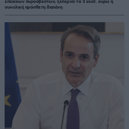
εποχικών πυροσβεστών, ξεπερνά τα 3 εκατ. ευρώ η
συνολική πρόσθετη δαπάνη