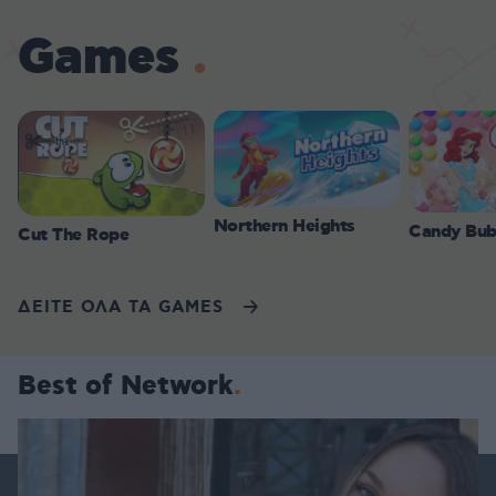
Games
Northern Heights
Candy Bub
Cut The Rope
ΔΕΙΤΕ ΟΛΑ ΤΑ GAMES
Best of Network