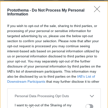
Protothema -
Do Not Process My Personal
Information
If you wish to opt-out of the sale, sharing to third parties, or
processing of your personal or sensitive information for
targeted advertising by us, please use the below opt-out
section to confirm your selection. Please note that after your
opt-out request is processed you may continue seeing
interest-based ads based on personal information utilized by
us or personal information disclosed to third parties prior to
your opt-out. You may separately opt-out of the further
disclosure of your personal information by third parties on the
IAB’s list of downstream participants. This information may
also be disclosed by us to third parties on the
IAB’s List of
Downstream Participants
that may further disclose it to other
third parties.
Loaded
:
Please note that this website/app uses one or more Google
100.00%
Personal Data Processing Opt Outs
πριν 13 λεπτά
services and may gather and store information including but
Η Κολομβία κηρύχθηκε σε κατάσταση «εθνικής
not limited to your visit or usage behaviour. You may click to
I want to opt-out of the Sharing of my