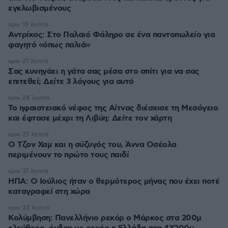
εγκλωβισμένους
πριν 19 λεπτά
Αντρίκος: Στο Παλαιό Φάληρο σε ένα παντοπωλείο για
φαγητό «όπως παλιά»
πριν 21 λεπτά
Σας κυνηγάει η γάτα σας μέσα στο σπίτι για να σας
επιτεθεί; Δείτε 3 λόγους για αυτό
πριν 24 λεπτά
Το ηφαιστειακό νέφος της Αίτνας διέσχισε τη Μεσόγειο
και έφτασε μέχρι τη Λιβύη: Δείτε τον χάρτη
πριν 27 λεπτά
Ο Τζον Χαμ και η σύζυγός του, Άννα Οσέολα
περιμένουν το πρώτο τους παιδί
πριν 31 λεπτά
ΗΠΑ: Ο Ιούλιος ήταν ο θερμότερος μήνας που έχει ποτέ
καταγραφεί στη χώρα
πριν 33 λεπτά
Κολύμβηση: Πανελλήνιο ρεκόρ ο Μάρκος στα 200μ