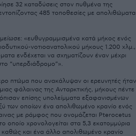
ίησε 32 καταδύσεις στον πυθμένα της
εντοπίζοντας 485 τοποθεσίες με απολιθώματα
μείωσε: «ευθυγραμμισμένα κατά μήκος ενός
οδυτικού-νοτιοανατολικού μήκους 1.200 χλμ.,
ματα ενδέχεται να σχηματίζουν έναν μέχρι
το “υπερδιάδρομο”».
ερο πτώμα που ανακάλυψαν οι ερευνητές ήτα
μιας φάλαινας της Ανταρκτικής, μήκους πέντε
τόπισαν επίσης υπολείμματα εξαφανισμένων
αξύ των οποίων ένα απολιθωμένο κρανίο ενός
αινας με ράμφος που ονομάζεται Pterocetus
το οποίο χρονολογείται στα 5,3 εκατομμύρια
, καθώς και ένα άλλο απολιθωμένο κρανίο