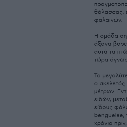
πραγματοπο
θάλασσας, 
φαλαινών.
Η ομάδα ση
άξονα βορει
αυτά τα πτώ
τώρα άγνωσ
Το μεγαλύτ
ο σκελετός 
μέτρων. Εν
ειδών, μετ
είδους φάλ
benguelae, 
χρόνια πριν