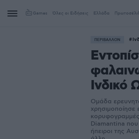
Games
Όλες οι Ειδήσεις
Ελλάδα
Πρωτοσέλι
Ιν
ΠΕΡΙΒΑΛΛΟΝ
Εντοπίσ
φαλαινώ
Ινδικό 
Ομάδα ερευνητώ
χρησιμοποίησε έ
κορυφογραμμές 
Diamantina που
ήπειροι της Αυ
άλλη