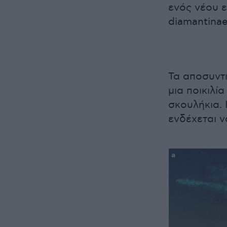
ενός νέου 
diamantinae
Τα αποσυντ
μια ποικιλί
σκουλήκια. 
ενδέχεται ν