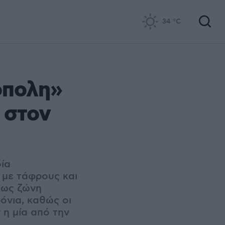
34
°C
όπολη»
 στον
δία
 με τάφρους και
 ως ζώνη
όνια, καθώς οι
 η μία από την