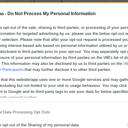
υτή η ανακάλυψη αποδεικνύει ότι αυτά τα
 ανεξερεύνητα περιβάλλοντα φιλοξενούν είδη
ma -
Do Not Process My Personal Information
στήματα που παραμένουν άγνωστα στην
αι ότι, ως εκ τούτου, απέχουμε ακόμη πολύ απ
to opt-out of the sale, sharing to third parties, or processing of your per
formation for targeted advertising by us, please use the below opt-out s
ση της πραγματικής βιοποικιλότητας του
r selection. Please note that after your opt-out request is processed y
. Επιπλέον, μας δείχνει ότι η ζωή μπορεί να
eing interest-based ads based on personal information utilized by us or
ί και να εξελιχθεί ακόμη και σε ακραία
disclosed to third parties prior to your opt-out. You may separately opt-
losure of your personal information by third parties on the IAB’s list of
α όπου απουσιάζει το φως και η πίεση είναι
. This information may also be disclosed by us to third parties on the
IA
υψηλή». Πρόσθεσε ότι η μελέτη παρείχε
Participants
that may further disclose it to other third parties.
ς για πλάσματα όπως οι «μυστηριώδεις»
 that this website/app uses one or more Google services and may gath
ε ράμφος.
including but not limited to your visit or usage behaviour. You may click 
 to Google and its third-party tags to use your data for below specifi
ogle consent section.
υ συνοδεύει τη μελέτη, ο Στίβεν Γκόντφρι
είο Calvert Marine στις ΗΠΑ χαρακτήρισε το
l Data Processing Opt Outs
ο ως «μια πραγματικά μοναδική ανακάλυψη»,
ς ότι ο χώρος θα μπορούσε να αποκαλύψει
o opt-out of the Sharing of my personal data.