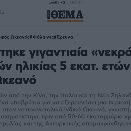
Ελληνικά
English
δα
δικός Ωκεανός
Φάλαινες
Έρευνα
τηκε γιγαντιαία «νεκρ
ν ηλικίας 5 εκατ. ετών
Ωκεανό
ν από την Κίνα, την Ιταλία και τη Νέα Ζηλαν
να υποβρύχιο για να εξερευνήσει μια περιοχή
στον νοτιοανατολικό Ινδικό Ωκεανό, γνωστή
 σχηματίστηκε πριν από 50-60 εκατομμύρια χρ
στραλίας και της Ανταρκτικής απομακρύνθηκαν