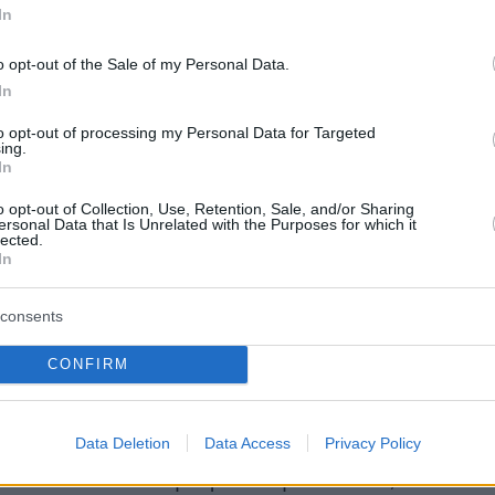
η συναρπαστικά ευρήματα. «[Η έρευνα] μου
In
ρέιλερ της πρώτης ταινίας μιας επικής σειράς»,
o opt-out of the Sale of my Personal Data.
In
to opt-out of processing my Personal Data for Targeted
ητών από την Κίνα, την Ιταλία και τη Νέα
ing.
ρησιμοποίησε ένα υποβρύχιο για να
In
ι μια περιοχή με τάφρους και κορυφογραμμές
o opt-out of Collection, Use, Retention, Sale, and/or Sharing
ersonal Data that Is Unrelated with the Purposes for which it
ανατολικό Ινδικό Ωκεανό, γνωστή ως ζώνη
lected.
In
που σχηματίστηκε πριν από 50-60
 χρόνια, καθώς οι ήπειροι της Αυστραλίας και
consents
ικής απομακρύνθηκαν η μία από την άλλη.
CONFIRM
ης οποίας η μελέτη δημοσιεύθηκε στο
Data Deletion
Data Access
Privacy Policy
ature
, ανακάλυψε απολιθώματα φαλαινών σε
άνουν τα 7.002 μέτρα. Στη συνέχεια,