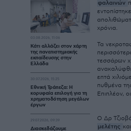
φαλαινών
π
εντοπίστηκ
απολιθώματ
χρόνια.
03.08.2026, 11:06
Τα νεκροταφ
Κάτι αλλάζει στον χάρτη
της πανεπιστημιακής
περισσότερ
εκπαίδευσης στην
τεσσάρων χι
Ελλάδα
ανακαλύφθη
επτά χιλιόμ
30.07.2026, 15:25
πυθμένα τη
Εθνική Τράπεζα: Η
κορυφαία επιλογή για τη
Επιπλέον, 
χρηματοδότηση μεγάλων
έργων
Ο Δρ Τζιοβ
29.07.2026, 09:39
μελέτης
κα
Διασκεδάζουμε