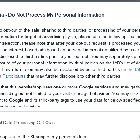
είτε τη λίστα με τα 10 μέρη με τη χαμηλότερη
ότητα
ma -
Do Not Process My Personal Information
to opt-out of the sale, sharing to third parties, or processing of your per
formation for targeted advertising by us, please use the below opt-out s
r selection. Please note that after your opt-out request is processed y
eing interest-based ads based on personal information utilized by us or
disclosed to third parties prior to your opt-out. You may separately opt-
losure of your personal information by third parties on the IAB’s list of
. This information may also be disclosed by us to third parties on the
IA
Participants
that may further disclose it to other third parties.
 that this website/app uses one or more Google services and may gath
including but not limited to your visit or usage behaviour. You may click 
 to Google and its third-party tags to use your data for below specifi
ogle consent section.
l Data Processing Opt Outs
protothema.gr στο Google News
o opt-out of the Sharing of my personal data.
το
και μάθετε πρώτοι