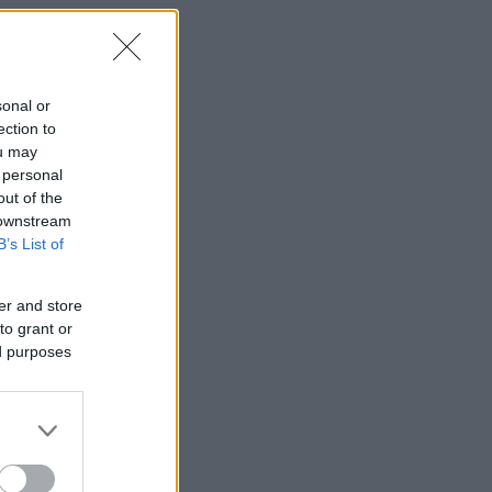
sonal or
ection to
ou may
 personal
out of the
 downstream
B’s List of
er and store
to grant or
ed purposes