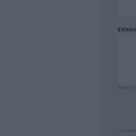
ΣΧΌΛΙΟ
Απομένο
* Υποχρεω