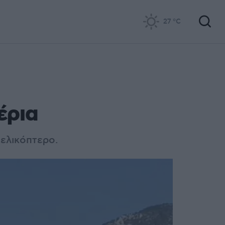
27
°C
έρια
 ελικόπτερο.