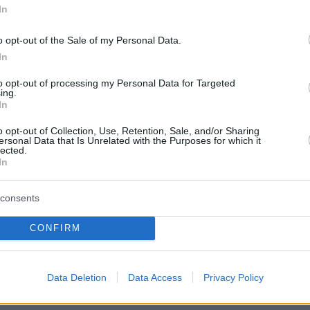
εις
In
Ειδήσεις
o opt-out of the Sale of my Personal Data.
 τελευταίες
από την Ελλάδα και τον Κόσμο, τη
Protothema.gr
μβαίνουν, στο
In
to opt-out of processing my Personal Data for Targeted
ΙΑ
ing.
ΠΡΟΣΘΗΚΗ ΣΧΟΛΙΟΥ
(1)
In
o opt-out of Collection, Use, Retention, Sale, and/or Sharing
ersonal Data that Is Unrelated with the Purposes for which it
 !!!
12.08.2025, 19:24
lected.
In
!! ξερεις ποσες εναεριες σελφι ???
consents
CONFIRM
ΣΘΗΚΗ ΣΧΟΛΙΟΥ
Data Deletion
Data Access
Privacy Policy
 *
EMAIL