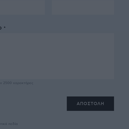
 *
υν
2500
χαρακτήρες
τικά πεδία