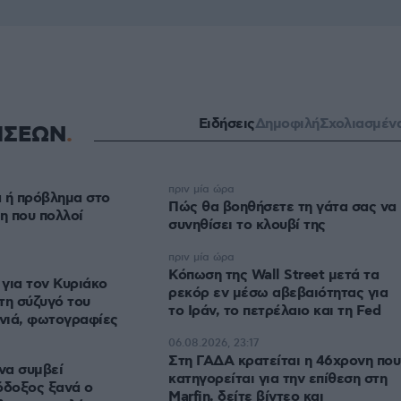
Ειδήσεις
Δημοφιλή
Σχολιασμέν
ΗΣΕΩΝ
πριν μία ώρα
 ή πρόβλημα στο
Πώς θα βοηθήσετε τη γάτα σας να
η που πολλοί
συνηθίσει το κλουβί της
πριν μία ώρα
Κόπωση της Wall Street μετά τα
για τον Κυριάκο
ρεκόρ εν μέσω αβεβαιότητας για
τη σύζυγό του
το Ιράν, το πετρέλαιο και τη Fed
νιά, φωτογραφίες
06.08.2026, 23:17
Στη ΓΑΔΑ κρατείται η 46χρονη που
να συμβεί
κατηγορείται για την επίθεση στη
όδοξος ξανά ο
Marfin, δείτε βίντεο και