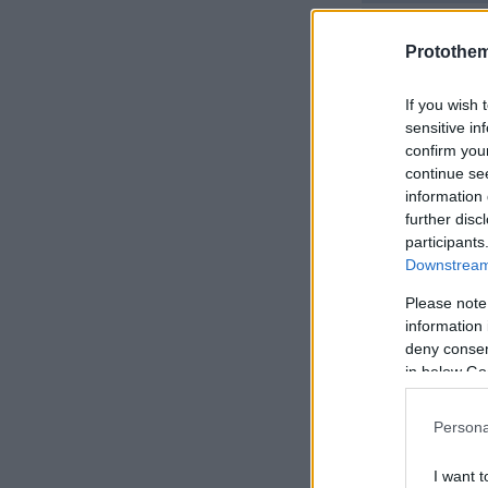
Ευρώπης - Δ
εγκληματικ
Protothe
If you wish 
sensitive in
confirm you
continue se
information 
further disc
participants
Downstream 
Please note
information 
deny consent
in below Go
Persona
I want t
Ακολουθήστε 