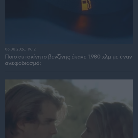
06.08.2026, 19:12
Ποιο αυτοκίνητο βενζίνης έκανε 1.980 χλμ με έναν
ανεφοδιασμό;