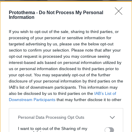
Protothema -
Do Not Process My Personal
Information
If you wish to opt-out of the sale, sharing to third parties, or
processing of your personal or sensitive information for
targeted advertising by us, please use the below opt-out
section to confirm your selection. Please note that after your
30.07.2026, 09:33
opt-out request is processed you may continue seeing
Το DEI College παρουσιάζει τη Sophia. Την πρώτη 24/7
βοηθό AI που αλλάζει τον τρόπο με τον οποίο μαθαίνουν οι
interest-based ads based on personal information utilized by
φοιτητές
us or personal information disclosed to third parties prior to
your opt-out. You may separately opt-out of the further
disclosure of your personal information by third parties on the
03.08.2026, 10:56
IAB’s list of downstream participants. This information may
Η Smart φοιτητική κατοικία στην καρδιά της Αθήνας
also be disclosed by us to third parties on the
IAB’s List of
Downstream Participants
that may further disclose it to other
29.07.2026, 09:39
third parties.
Διασκεδάζουμε υπεύθυνα, επιστρέφουμε με ασφάλεια
Please note that this website/app uses one or more Google
Personal Data Processing Opt Outs
services and may gather and store information including but
not limited to your visit or usage behaviour. You may click to
I want to opt-out of the Sharing of my