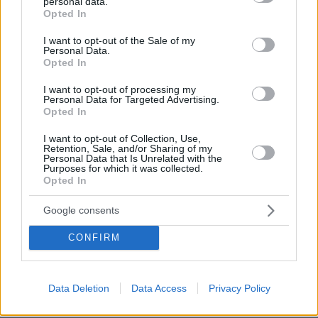
personal data.
ΡΟΗ ΕΙΔΗΣΕΩΝ
grant or deny consent to Google and its third-party tags to
Opted In
use your data for below specified purposes in below Google
Ειδήσεις
Δημοφιλή
Σχολιασμένα
consent section.
I want to opt-out of the Sale of my
Personal Data.
Opted In
πριν 9 λεπτά
Παιδιά και κατοικίδια: Πώς μαθαίνουμε στα παιδιά να τα
I want to opt-out of processing my
σέβονται
Personal Data for Targeted Advertising.
Opted In
πριν 21 λεπτά
Στο νοσοκομείο 30χρονη μετά από πτώση από τη
I want to opt-out of Collection, Use,
γέφυρα της Χαλκίδας
Retention, Sale, and/or Sharing of my
Personal Data that Is Unrelated with the
Purposes for which it was collected.
πριν 29 λεπτά
Opted In
Λίσι μετά την ήττα του ΠΑΟΚ: «Με περισσότερη
σοβαρότητα θα παίρναμε κάτι καλύτερο»
Google consents
πριν 36 λεπτά
Βλάβη, ατύχημα ή πρόβλημα στο ταξίδι; Η κάλυψη που
CONFIRM
πολλοί αγνοούν
πριν 42 λεπτά
Χαλαρή έξοδος για τον Κυριάκο Μητσοτάκη και τη
Data Deletion
Data Access
Privacy Policy
σύζυγό του Μαρέβα στα Χανιά, φωτογραφίες