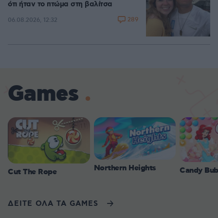
ότι ήταν το πτώμα στη βαλίτσα
289
06.08.2026, 12:32
Games
Northern Heights
Candy Bub
Cut The Rope
ΔΕΙΤΕ ΟΛΑ ΤΑ GAMES