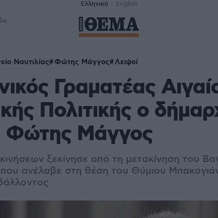
Ελληνικά
English
δα
είο Ναυτιλίας
Φώτης Μάγγος
Λειψοί
νικός Γραματέας Αιγαίο
κής Πολιτικής ο δήμαρ
, Φώτης Μάγγος
ακινήσεων ξεκίνησε από τη μετακίνηση του Βα
που ανέλαβε στη θέση του Θύμιου Μπακογιά
βάλλοντος