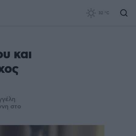
32
°C
υ και
χος
γγέλη
ννη στο