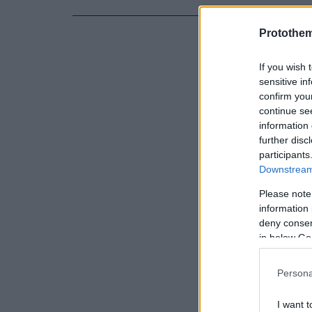
Protothe
If you wish 
sensitive in
confirm you
continue se
information 
further disc
participants
Downstream 
Please note
information 
deny consent
in below Go
Persona
I want t