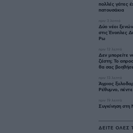
πολλές γάτες έ
πατουσάκια
πριν 3 λεπτά
Δύο νέοι ξενώ
στις Ένοπλες Δ
Ρω
πριν 12 λεπτά
Δεν μπορείτε ν
ζέστη; Το απρο
θα σας βοηθήσε
πριν 13 λεπτά
Άγριος ξυλοδα
Ρέθυμνο, πέντε
πριν 19 λεπτά
Συγκίνηση στη
ΔΕΙΤΕ ΟΛΕΣ 