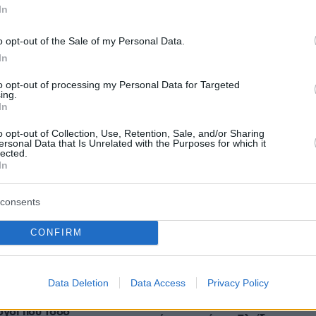
In
o opt-out of the Sale of my Personal Data.
In
protothema.gr στο Google News
το
και μάθετε πρώτοι
εις
to opt-out of processing my Personal Data for Targeted
ing.
In
Ειδήσεις
 τελευταίες
από την Ελλάδα και τον Κόσμο, τη
Protothema.gr
μβαίνουν, στο
o opt-out of Collection, Use, Retention, Sale, and/or Sharing
ersonal Data that Is Unrelated with the Purposes for which it
lected.
In
Ειδήσεις
Δημοφιλή
Σχολιασμέν
ΗΣΕΩΝ
consents
τρία χρόνια μετά τη δολοφονία το
CONFIRM
ν πρέπει να
Μιχάλη Κατσουρή: ΑΕΚ και Athens
ίτι σας αν έχετε
Kallithea τίμησαν τη μνήμη του,
δείτε βίντεο και φωτογραφίες
Data Deletion
Data Access
Privacy Policy
πριν 27 λεπτά
Συνδικαλιστής ψαράς που
λόγοι που τόσο