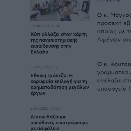
Ο κ. Μάγγο
προσεχή εβ
03.08.2026, 11:06
οποίος με τ
Κάτι αλλάζει στον χάρτη
Λιμένων στο
της πανεπιστημιακής
εκπαίδευσης στην
Ελλάδα
Ο κ. Κουτου
30.07.2026, 15:25
γραμματέα 
Εθνική Τράπεζα: Η
ανέλαβε στ
κορυφαία επιλογή για τη
χρηματοδότηση μεγάλων
υπουργείο 
έργων
29.07.2026, 09:39
Διασκεδάζουμε
υπεύθυνα, επιστρέφουμε
με ασφάλεια