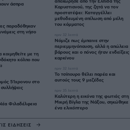
αποχώρησε από την Ελπίδα της
χουν άσπρα
Καρυστιανού, της ζητά να τον
προστατέψει: Καταγγέλλει
μεθοδευμένη σπίλωση από μέλη
του κόμματος
νες παραδόθηκαν
υνάμεις στη νήσο
πριν 32 λεπτά
Νόμιζε πως έμπαινε στην
περιεμμηνόπαυση, αλλά η απώλεια
βάρους και ο πόνος ήταν ενδείξεις
α κοιμηθείτε με τη
καρκίνου
σδόκητο κόλπο που
ι
πριν 32 λεπτά
Το τσίπουρο θέλει παρέα και
αυτούς τους 9 μεζέδες
ρμός 51χρονου στο
 συλλήψεις
πριν 35 λεπτά
Καλύτερη η εικόνα της φωτιάς στη
Μικρή Βίγλα της Νάξου, σηκώθηκε
 Νέα Φιλαδέλφεια
ένα ελικόπτερο
ΤΙΣ ΕΙΔΗΣΕΙΣ