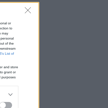
sonal or
ection to
ou may
 personal
out of the
 downstream
B’s List of
er and store
to grant or
ed purposes