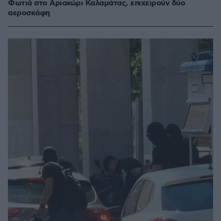
Φωτιά στο Αριοχώρι Καλαμάτας, επιχειρούν δύο
αεροσκάφη