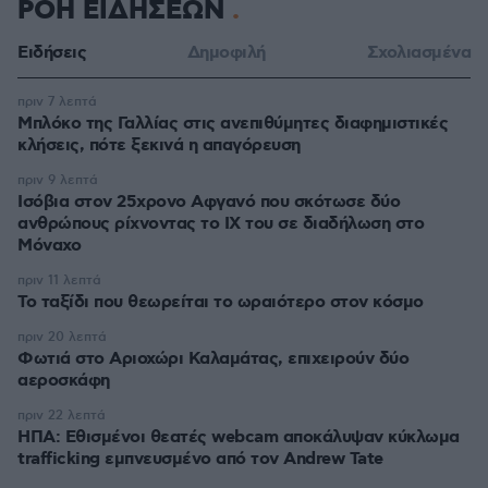
ΡΟΗ ΕΙΔΗΣΕΩΝ
Ειδήσεις
Δημοφιλή
Σχολιασμένα
πριν 7 λεπτά
Μπλόκο της Γαλλίας στις ανεπιθύμητες διαφημιστικές
κλήσεις, πότε ξεκινά η απαγόρευση
πριν 9 λεπτά
Ισόβια στον 25χρονο Αφγανό που σκότωσε δύο
ανθρώπους ρίχνοντας το ΙΧ του σε διαδήλωση στο
Μόναχο
πριν 11 λεπτά
Το ταξίδι που θεωρείται το ωραιότερο στον κόσμο
πριν 20 λεπτά
Φωτιά στο Αριοχώρι Καλαμάτας, επιχειρούν δύο
αεροσκάφη
πριν 22 λεπτά
ΗΠΑ: Εθισμένοι θεατές webcam αποκάλυψαν κύκλωμα
trafficking εμπνευσμένο από τον Andrew Tate