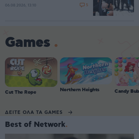
5
06.08.2026, 13:10
Games
Northern Heights
Candy Bub
Cut The Rope
ΔΕΙΤΕ ΟΛΑ ΤΑ GAMES
Best of Network