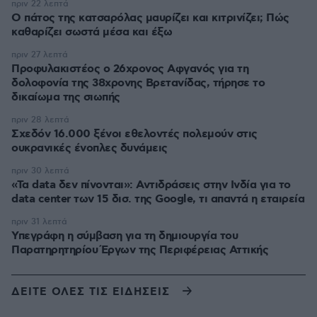
πριν 22 λεπτά
Ο πάτος της κατσαρόλας μαυρίζει και κιτρινίζει; Πώς
καθαρίζει σωστά μέσα και έξω
πριν 27 λεπτά
Προφυλακιστέος ο 26χρονος Αφγανός για τη
δολοφονία της 38χρονης Βρετανίδας, τήρησε το
δικαίωμα της σιωπής
πριν 28 λεπτά
Σχεδόν 16.000 ξένοι εθελοντές πολεμούν στις
ουκρανικές ένοπλες δυνάμεις
πριν 30 λεπτά
«Τα data δεν πίνονται»: Αντιδράσεις στην Ινδία για το
data center των 15 δισ. της Google, τι απαντά η εταιρεία
πριν 31 λεπτά
Υπεγράφη η σύμβαση για τη δημιουργία του
Παρατηρητηρίου Έργων της Περιφέρειας Αττικής
ΔΕΙΤΕ ΟΛΕΣ ΤΙΣ ΕΙΔΗΣΕΙΣ