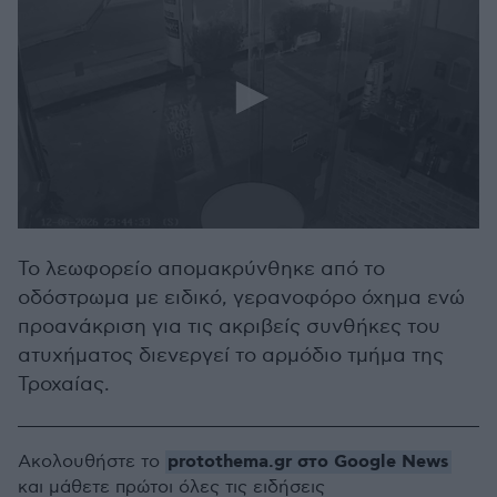
0
seconds
Το λεωφορείο απομακρύνθηκε από το
of
54
οδόστρωμα με ειδικό, γερανοφόρο όχημα ενώ
seconds
προανάκριση για τις ακριβείς συνθήκες του
ατυχήματος διενεργεί το αρμόδιο τμήμα της
Τροχαίας.
protothema.gr στο Google News
Ακολουθήστε το
και μάθετε πρώτοι όλες τις ειδήσεις