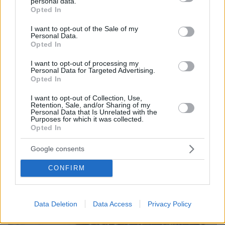
personal data.
grant or deny consent to Google and its third-party tags to
Opted In
use your data for below specified purposes in below Google
consent section.
I want to opt-out of the Sale of my
Personal Data.
06.08.2026, 12:32
Opted In
Η αποκαλυπτική κατάθεση της συζύγου του
Αφγανού: Πώς γνωρίσαμε τη Λίσα, γιατί
I want to opt-out of processing my
υποψιάστηκα ότι ήταν το πτώμα στη βαλίτσα
Personal Data for Targeted Advertising.
Opted In
I want to opt-out of Collection, Use,
Retention, Sale, and/or Sharing of my
Personal Data that Is Unrelated with the
Purposes for which it was collected.
Opted In
Google consents
CONFIRM
Data Deletion
Data Access
Privacy Policy