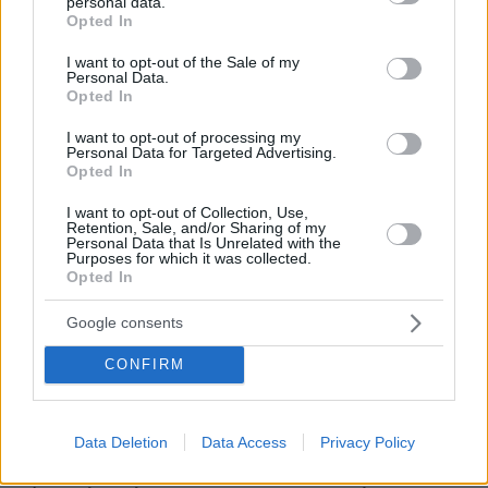
μια ανάσα από τα play-offs του Europa League, δείτε τα
personal data.
grant or deny consent to Google and its third-party tags to
Opted In
γκολ
use your data for below specified purposes in below Google
consent section.
07.08.2026, 01:44
I want to opt-out of the Sale of my
Personal Data.
Νεκρός σε πισίνα 24χρονος που κατηγορήθηκε ότι
Opted In
εξαπάτησε πρώην αστέρες του NFL
I want to opt-out of processing my
07.08.2026, 01:21
Personal Data for Targeted Advertising.
Συναγερμός στη Σαουδική Αραβία μετά από
Opted In
πληροφορίες για επικείμενες επιθέσεις από ιρακινές
οργανώσεις και Χούθι
I want to opt-out of Collection, Use,
Retention, Sale, and/or Sharing of my
07.08.2026, 00:57
Personal Data that Is Unrelated with the
Ο Ρόμπι Γουίλιαμς έφυγε, αλλά το γιγαντιαίο ρομπότ
Purposes for which it was collected.
Opted In
του έμεινε και «τρομάζει» τους γείτονες
07.08.2026, 00:30
Google consents
Παιδιά και κατοικίδια: Πώς μαθαίνουμε στα παιδιά να τα
σέβονται
CONFIRM
07.08.2026, 00:17
Στο νοσοκομείο 30χρονη μετά από πτώση από τη
γέφυρα της Χαλκίδας
Data Deletion
Data Access
Privacy Policy
07.08.2026, 00:10