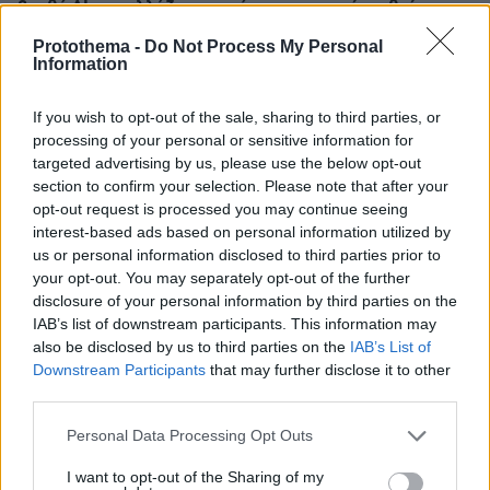
βοηθό AI που αλλάζει τον τρόπο με τον οποίο μαθαίνουν οι
φοιτητές
Protothema -
Do Not Process My Personal
Information
03.08.2026, 10:56
Η Smart φοιτητική κατοικία στην καρδιά της Αθήνας
If you wish to opt-out of the sale, sharing to third parties, or
processing of your personal or sensitive information for
29.07.2026, 09:39
targeted advertising by us, please use the below opt-out
Διασκεδάζουμε υπεύθυνα, επιστρέφουμε με ασφάλεια
section to confirm your selection. Please note that after your
opt-out request is processed you may continue seeing
interest-based ads based on personal information utilized by
us or personal information disclosed to third parties prior to
ΡΟΗ ΕΙΔΗΣΕΩΝ
your opt-out. You may separately opt-out of the further
disclosure of your personal information by third parties on the
Ειδήσεις
Δημοφιλή
Σχολιασμένα
IAB’s list of downstream participants. This information may
also be disclosed by us to third parties on the
IAB’s List of
Downstream Participants
that may further disclose it to other
πριν 21 λεπτά
Τουλάχιστον 11 τραυματίες σε επιθέσεις των Χούθι στη
third parties.
νότια Σαουδική Αραβία
Please note that this website/app uses one or more Google
Personal Data Processing Opt Outs
πριν μία ώρα
services and may gather and store information including but
Γκολ ο Παυλίδης στη εξάρα της Μπενφίκα στη Χαρτς και
not limited to your visit or usage behaviour. You may click to
I want to opt-out of the Sharing of my