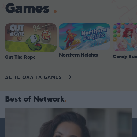
Games
Northern Heights
Candy Bub
Cut The Rope
ΔΕΙΤΕ ΟΛΑ ΤΑ GAMES
Best of Network