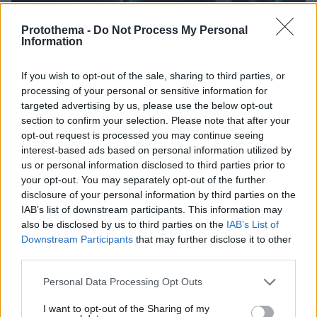
Protothema -
Do Not Process My Personal
Information
If you wish to opt-out of the sale, sharing to third parties, or
processing of your personal or sensitive information for
targeted advertising by us, please use the below opt-out
section to confirm your selection. Please note that after your
opt-out request is processed you may continue seeing
interest-based ads based on personal information utilized by
us or personal information disclosed to third parties prior to
your opt-out. You may separately opt-out of the further
disclosure of your personal information by third parties on the
IAB’s list of downstream participants. This information may
also be disclosed by us to third parties on the
IAB’s List of
Downstream Participants
that may further disclose it to other
06.08.2026, 23:17
third parties.
Στη ΓΑΔΑ κρατείται η 46χρονη που κατηγορείται
Please note that this website/app uses one or more Google
Personal Data Processing Opt Outs
για την επίθεση στη Marfin, δείτε βίντεο και
services and may gather and store information including but
φωτογραφίες
not limited to your visit or usage behaviour. You may click to
I want to opt-out of the Sharing of my