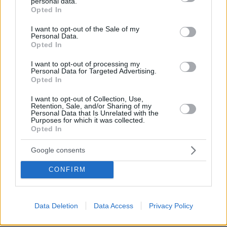
personal data.
grant or deny consent to Google and its third-party tags to
Opted In
use your data for below specified purposes in below Google
consent section.
I want to opt-out of the Sale of my
Personal Data.
Opted In
I want to opt-out of processing my
Personal Data for Targeted Advertising.
Opted In
I want to opt-out of Collection, Use,
Retention, Sale, and/or Sharing of my
Personal Data that Is Unrelated with the
Purposes for which it was collected.
Opted In
Google consents
CONFIRM
Data Deletion
Data Access
Privacy Policy