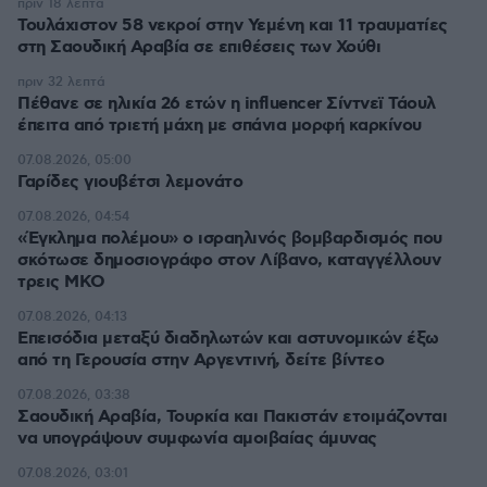
πριν 18 λεπτά
Τουλάχιστον 58 νεκροί στην Υεμένη και 11 τραυματίες
στη Σαουδική Αραβία σε επιθέσεις των Χούθι
πριν 32 λεπτά
Πέθανε σε ηλικία 26 ετών η influencer Σίντνεϊ Τάουλ
έπειτα από τριετή μάχη με σπάνια μορφή καρκίνου
07.08.2026, 05:00
Γαρίδες γιουβέτσι λεμονάτο
07.08.2026, 04:54
«Έγκλημα πολέμου» ο ισραηλινός βομβαρδισμός που
σκότωσε δημοσιογράφο στον Λίβανο, καταγγέλλουν
τρεις ΜΚΟ
07.08.2026, 04:13
Επεισόδια μεταξύ διαδηλωτών και αστυνομικών έξω
από τη Γερουσία στην Αργεντινή, δείτε βίντεο
07.08.2026, 03:38
Σαουδική Αραβία, Τουρκία και Πακιστάν ετοιμάζονται
να υπογράψουν συμφωνία αμοιβαίας άμυνας
07.08.2026, 03:01