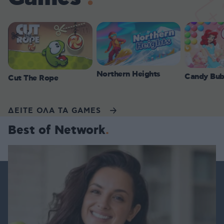
Northern Heights
Candy Bub
Cut The Rope
ΔΕΙΤΕ ΟΛΑ ΤΑ GAMES
Best of Network