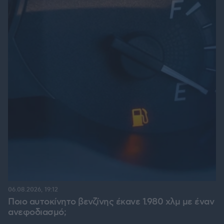
06.08.2026, 19:12
Ποιο αυτοκίνητο βενζίνης έκανε 1.980 χλμ με έναν
ανεφοδιασμό;