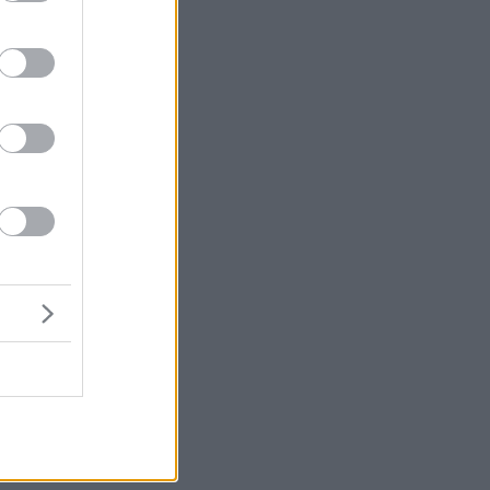
ε
,
θα
ό
ό