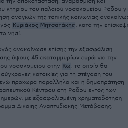
για την αποκατάσταση, αναβάθμιση και
ου κτηρίου του παλαιού νοσοκομείου Ρόδου γ
ηση αναγκών της τοπικής κοινωνίας ανακοίνω
ργός
Κυριάκος Μητσοτάκης
, κατά την επίσκεψ
το νησί.
γός ανακοίνωσε επίσης την
εξασφάλιση
σης ύψους 45 εκατομμυρίων ευρώ
για την
έου νοσοκομείου στην
Κω
, το οποίο θα
 σύγχρονες κατοικίες για τη στέγαση του
 ενώ προχωρά παράλληλα και η δημοπράτηση
ραπευτικού Κέντρου στη Ρόδου εντός των
 ημερών, με εξασφαλισμένη χρηματοδότηση
αμμα Δίκαιης Αναπτυξιακής Μετάβασης.