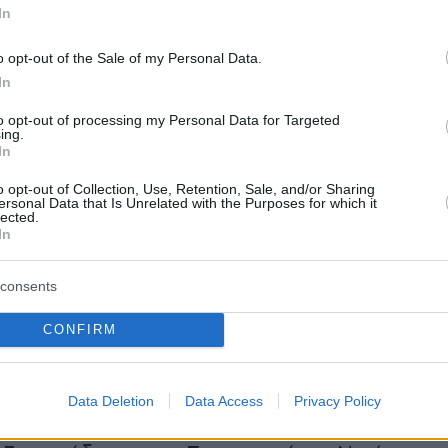
In
χρόνια τώρα, μία έκταση πενήντα στρεμμάτων,
 κέντρο της πόλης της Ρόδου, ρημάζει. Πήραμ
o opt-out of the Sale of my Personal Data.
 με τον Υπουργό Υγείας
να αναθέσουμε
In
ην αξιοποίηση αυτής της έκτασης
, η οποία
to opt-out of processing my Personal Data for Targeted
ing.
λληνικό Δημόσιο, στην Περιφέρεια Νοτίου
In
o opt-out of Collection, Use, Retention, Sale, and/or Sharing
ersonal Data that Is Unrelated with the Purposes for which it
lected.
ο αναμένουμε τώρα από τον κ.
Περιφερειάρχη
In
 μεγάλη εμπειρία σε τέτοιου είδους
 είναι η εκπόνηση ενός συνολικού σχεδίου
consents
αυτής της έκτασης, στην οποία ενδεχομένως 
CONFIRM
τεγαστούν υπηρεσίες,
όπως ένα νέο δικαστικ
οποίου η έλλειψη χρόνια ταλαιπωρεί συνολικά
 Ρόδου
»,
ανέφερε ο Πρωθυπουργός κατά την
Data Deletion
Data Access
Privacy Policy
 στον χώρο, συνοδευόμενος από τον Υπουργ