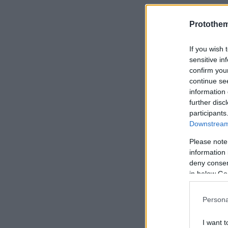
Protothe
If you wish 
sensitive in
confirm you
continue se
information 
further disc
participants
Downstream 
Please note
information 
deny consent
in below Go
Persona
I want t