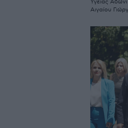
Υγείας Άδωνι
Αιγαίου Γιώρ