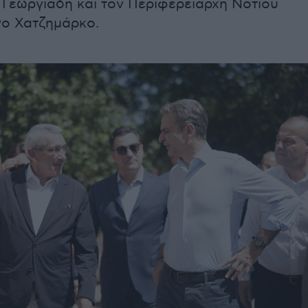
 Γεωργιάδη και τον Περιφερειάρχη Νοτίου
γο Χατζημάρκο.