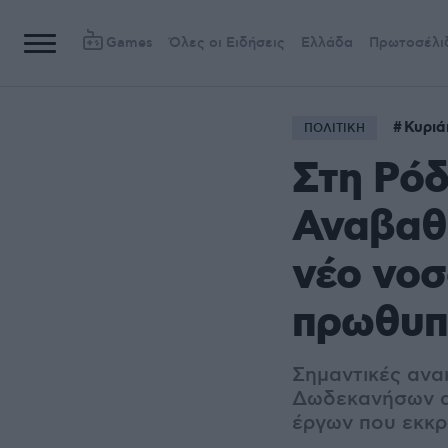
Games
Όλες οι Ειδήσεις
Ελλάδα
Πρωτοσέλι
Κυριά
ΠΟΛΙΤΙΚΗ
Στη Ρόδ
Αναβαθμ
νέο νοσ
πρωθυπ
Σημαντικές ανακ
Δωδεκανήσων απ
έργων που εκκρ