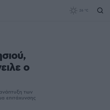
26
°C
ησιού,
ειλε ο
 ανάπτυξη των
μα επιτάχυνσης