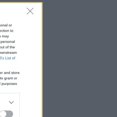
sonal or
ection to
ou may
 personal
out of the
 downstream
B’s List of
er and store
to grant or
ed purposes