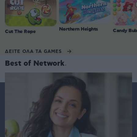
Northern Heights
Candy Bub
Cut The Rope
ΔΕΙΤΕ ΟΛΑ ΤΑ GAMES
Best of Network