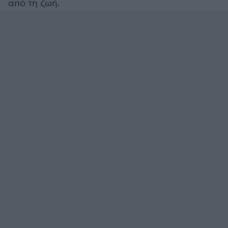
από τη ζωή.