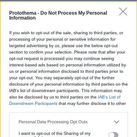
φοιτητές
Protothema -
Do Not Process My Personal
Information
03.08.2026, 10:56
Η Smart φοιτητική κατοικία στην καρδιά της Αθήνας
If you wish to opt-out of the sale, sharing to third parties, or
processing of your personal or sensitive information for
29.07.2026, 09:39
targeted advertising by us, please use the below opt-out
Διασκεδάζουμε υπεύθυνα, επιστρέφουμε με ασφάλεια
section to confirm your selection. Please note that after your
opt-out request is processed you may continue seeing
interest-based ads based on personal information utilized by
ΡΟΗ ΕΙΔΗΣΕΩΝ
us or personal information disclosed to third parties prior to
your opt-out. You may separately opt-out of the further
Ειδήσεις
Δημοφιλή
Σχολιασμένα
disclosure of your personal information by third parties on the
IAB’s list of downstream participants. This information may
πριν 9 λεπτά
also be disclosed by us to third parties on the
IAB’s List of
Δοκιμάζουμε την Porsche 911 Turbo S - Πόσο κοστίζει
Downstream Participants
that may further disclose it to other
στην Ελλάδα;
third parties.
πριν 10 λεπτά
Please note that this website/app uses one or more Google
Συνελήφθη αστυνομικός για επικίνδυνη οδήγηση και
Personal Data Processing Opt Outs
services and may gather and store information including but
απείθεια
not limited to your visit or usage behaviour. You may click to
I want to opt-out of the Sharing of my