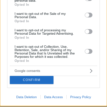
personal data.
πριν 14 λεπτά
grant or deny consent to Google and its third-party tags to
Opted In
Αγαθονήσι: Δωρεάν αντικατάσταση των παλιών
use your data for below specified purposes in below Google
αυτοκινήτων με ηλεκτρικά
consent section.
I want to opt-out of the Sale of my
Personal Data.
πριν 18 λεπτά
Opted In
Πιο ασφαλή είναι τα αυτόνομα ρομποταξί από τα
αυτοκίνητα που έχουν οδηγό
I want to opt-out of processing my
Personal Data for Targeted Advertising.
πριν 20 λεπτά
Opted In
Ξέσπασε ο Τραμπ για τα δημοσιεύματα περί ελλείψεων
πυρομαχικών: Έχουμε τεράστια αποθέματα, θα πάνε
I want to opt-out of Collection, Use,
φυλακή όσοι διαρρέουν τέτοιες πληροφορίες
Retention, Sale, and/or Sharing of my
Personal Data that Is Unrelated with the
Purposes for which it was collected.
πριν 22 λεπτά
Opted In
Νικόλ Κίντμαν, Ζόε Σαλντάνια και Κέιτι Πέρι στη
Μύκονο: Οι βόλτες και το φαγητό στα εστιατόρια του
Google consents
νησιού (βίντεο)
πριν 22 λεπτά
CONFIRM
Οι Κήποι του Αριστοτέλη ζωντανεύουν και πάλι στη
Χαλκιδική με φόντο τον Όλυμπο, δείτε εικόνες
πριν 22 λεπτά
Data Deletion
Data Access
Privacy Policy
Γιατί να πάω στην Πάργα να φάω στο Lianolia;