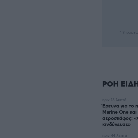
* Υποχρεω
ΡΟΗ ΕΙΔ
πριν 13 λεπτά
Έρευνα για το π
Marine One και
αεροσκάφος: «
κινδύνευσε»
πριν 44 λεπτά