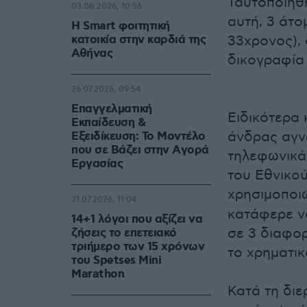
Ταυτοποιήθ
03.08.2026, 10:56
αυτή, 3 άτο
Η Smart φοιτητική
κατοικία στην καρδιά της
33χρονος),
Αθήνας
δικογραφία 
26.07.2026, 09:54
Επαγγελματική
Ειδικότερα 
Εκπαίδευση &
άνδρας αγν
Εξειδίκευση: Το Mοντέλο
που σε Bάζει στην Aγορά
τηλεφωνικά
Eργασίας
του Εθνικού
χρησιμοποι
31.07.2026, 11:04
κατάφερε να
14+1 λόγοι που αξίζει να
σε 3 διαφο
ζήσεις το επετειακό
τριήμερο των 15 χρόνων
το χρηματικ
του Spetses Mini
Marathon
Κατά τη δι