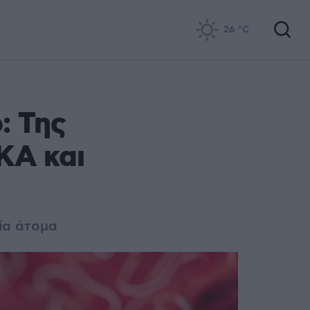
26
°C
: Της
ΚΑ και
ία άτομα