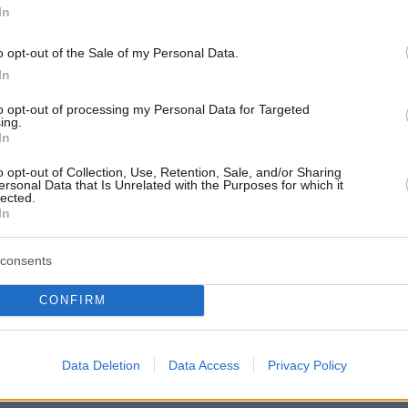
In
της «συγγένειας»: Οι Τούρκοι ανακαλύπτουν
o opt-out of the Sale of my Personal Data.
ικό DNA τους
In
ς ΠΑΟΚ: «Τι συμφωνήσαμε με τον Μυστακίδη,
to opt-out of processing my Personal Data for Targeted
ing.
πό τον Σαββίδη»
In
o opt-out of Collection, Use, Retention, Sale, and/or Sharing
ersonal Data that Is Unrelated with the Purposes for which it
lected.
protothema.gr στο Google News
το
και μάθετε πρώτοι
In
εις
consents
Ειδήσεις
 τελευταίες
από την Ελλάδα και τον Κόσμο, τη
Protothema.gr
μβαίνουν, στο
CONFIRM
ΙΑ
ΠΡΟΣΘΗΚΗ ΣΧΟΛΙΟΥ
Data Deletion
Data Access
Privacy Policy