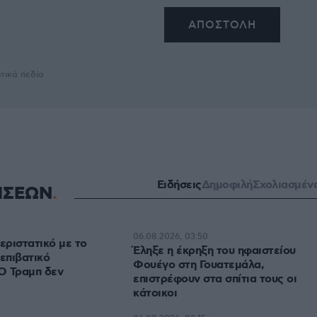
τικά πεδία
Ειδήσεις
Δημοφιλή
Σχολιασμέν
ΗΣΕΩΝ
06.08.2026, 03:50
εριστατικό με το
Έληξε η έκρηξη του ηφαιστείου
 επιβατικό
Φουέγο στη Γουατεμάλα,
Ο Τραμπ δεν
επιστρέφουν στα σπίτια τους οι
κάτοικοι