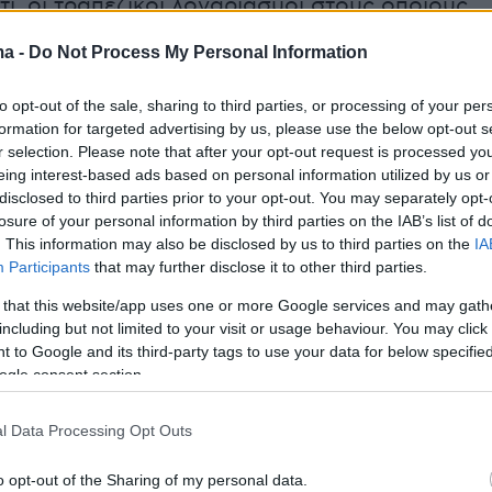
ι, οι τραπεζικοί λογαριασμοί στους οποίους
ε το παραπάνω χρηματικό ποσό ανήκουν
ma -
Do Not Process My Personal Information
οποιηθέντες δράστες, ενώ η τηλεφωνική
α με την παθούσα πραγματοποιήθηκε από
to opt-out of the sale, sharing to third parties, or processing of your per
 σύνδεση που ήταν δηλωμένη σε στοιχεία
formation for targeted advertising by us, please use the below opt-out s
r selection. Please note that after your opt-out request is processed y
υπηκόου τρίτης χώρας («αχυράνθρωπου» –
eing interest-based ads based on personal information utilized by us or
on»).
disclosed to third parties prior to your opt-out. You may separately opt-
losure of your personal information by third parties on the IAB’s list of
. This information may also be disclosed by us to third parties on the
IA
ριτικό έργο διενήργησε η Υποδιεύθυνση
Participants
that may further disclose it to other third parties.
Εξιχνίασης Εγκλημάτων Χίου.
 that this website/app uses one or more Google services and may gath
including but not limited to your visit or usage behaviour. You may click 
 to Google and its third-party tags to use your data for below specifi
ήμερα:
ogle consent section.
l Data Processing Opt Outs
ά: Ο τελευταίος αποχαιρετισμός στην κόρη
 Σαμαρά - Δείτε βίντεο και φωτογραφίες
o opt-out of the Sharing of my personal data.