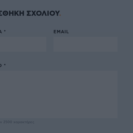
ΣΘΗΚΗ ΣΧΟΛΙΟΥ
 *
EMAIL
 *
υν
2500
χαρακτήρες