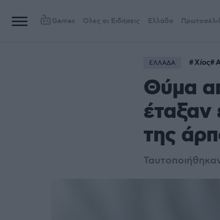
Games
Όλες οι Ειδήσεις
Ελλάδα
Πρωτοσέλι
Χίος
ΕΛΛΑΔΑ
Θύμα απ
έταξαν 
της άρπ
Ταυτοποιήθηκαν