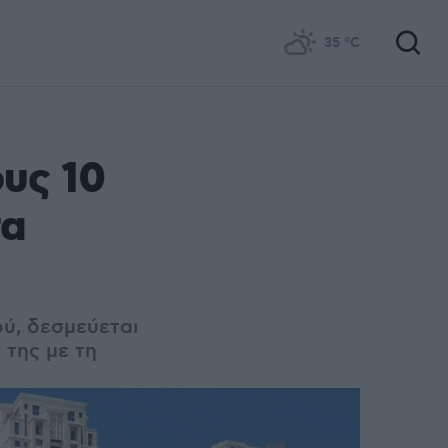
35
°C
ους 10
τα
ού, δεσμεύεται
 της με τη