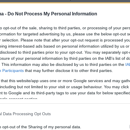
τάνει τα 20 δισ. δολάρια. Η κίνηση αυτή, είπα
ές, συμφωνήθηκε ως αντάλλαγμα για την παύση
ma -
Do Not Process My Personal Information
 αντιποίνων εναντίον των ΗΑΕ.
to opt-out of the sale, sharing to third parties, or processing of your per
formation for targeted advertising by us, please use the below opt-out s
φές εάν τα κεφάλαια που προορίζονται για
r selection. Please note that after your opt-out request is processed y
ήκουν στα ΗΑΕ ή προέρχονται από
eing interest-based ads based on personal information utilized by us or
disclosed to third parties prior to your opt-out. You may separately opt-
 του Ιράν που έχουν παραμείνει δεσμευμένοι
losure of your personal information by third parties on the IAB’s list of
ρονικό διάστημα στο τραπεζικό σύστημα των
. This information may also be disclosed by us to third parties on the
IA
Participants
that may further disclose it to other third parties.
 that this website/app uses one or more Google services and may gath
 των ΗΑΕ, στον οποίο ζητήθηκε να σχολιάσει
including but not limited to your visit or usage behaviour. You may click 
 to Google and its third-party tags to use your data for below specifi
 δήλωσε ότι η χώρα προσπαθεί να αμβλύνει τι
ogle consent section.
να προωθήσει την ειρήνη.
l Data Processing Opt Outs
 πολιτική των ΗΑΕ καθοδηγείται από την
 αποκλιμάκωσης και τη μείωση των εντάσεων
o opt-out of the Sharing of my personal data.