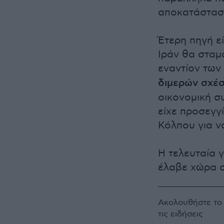
αποκατάσταση
Έτερη πηγή εί
Ιράν θα σταμ
εναντίον των
διμερών σχέ
οικονομική σ
είχε προσεγγ
Κόλπου για ν
Η τελευταία 
έλαβε χώρα σ
Ακολουθήστε τ
τις ειδήσεις