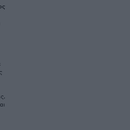
ος
α
ε
ς
ς,
αι