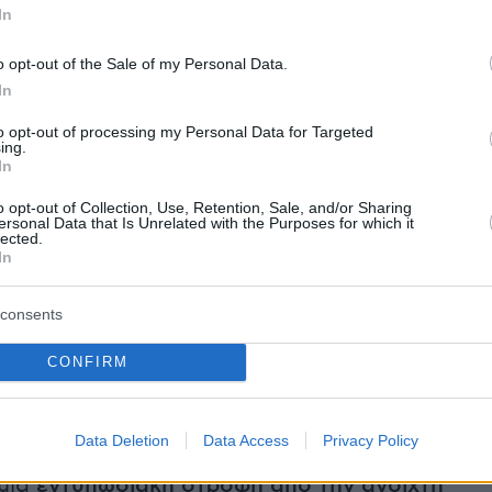
In
την περιοχή, προωθώντας παράλληλα τη διαρ
ταθερότητα», ανέφερε και πρόσθεσε ότι η χώρ
o opt-out of the Sale of my Personal Data.
ζει τις προσπάθειες, μεταξύ τους εκείνες που
In
ι από τις Ηνωμένες Πολιτείες, για την
to opt-out of processing my Personal Data for Targeted
ν λαών της περιοχής από τις επιπτώσεις των
ing.
In
».
o opt-out of Collection, Use, Retention, Sale, and/or Sharing
ersonal Data that Is Unrelated with the Purposes for which it
μερα, ο Αμερικανός αντιπρόεδρος
Τζέι Ντι Βα
lected.
In
εν θα αποδεσμευθούν κεφάλαια προς το Ιράν
ραφή συμφωνίας με τις ΗΠΑ, για να προσθέσει
consents
μενη συμφωνία έχει δομηθεί έτσι ώστε να
ότι τα οικονομικά οφέλη θα απορρεύσουν προ
CONFIRM
, εφόσον αυτή εκπληρώσει τις υποχρεώσεις τη
Data Deletion
Data Access
Privacy Policy
πτωση, όπως σχολιάζει το Reuters, η συμφωνί
μια
εντυπωσιακή στροφή από την ανοιχτή