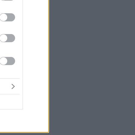
κή
α
νς
ς
ς.
α