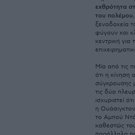
εχθρότητα στ
του πολέμου
ξενοδοχεία τ
φύγουν και κ
κεντρική για
επιχειρηματι
Μία από τις 
ότι η κίνηση 
σύγκρουσης μ
τις δύο πλευρ
ισχυριστεί ότ
η Ουάσιγκτον 
το Αμπού Ντά
καθεστώς του
παράλληλα πα