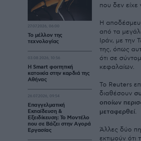
που δεν είχε
Η αποδέσμευσ
27.07.2026, 06:00
από τα μεγάλ
Το μέλλον της
Ιράν, με την 
τεχνολογίας
της, όπως αυ
ότι σε σύντο
03.08.2026, 10:56
κεφαλαίων.
Η Smart φοιτητική
κατοικία στην καρδιά της
Αθήνας
Το Reuters ε
διαθέσουν
συ
26.07.2026, 09:54
οποίων περισ
Επαγγελματική
μεταφερθεί
.
Εκπαίδευση &
Εξειδίκευση: Το Mοντέλο
που σε Bάζει στην Aγορά
Άλλες δύο πη
Eργασίας
εκτιμούν ότι