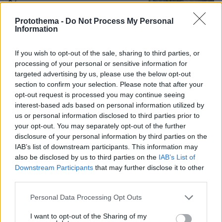
θάνατος
51
08.08.2026, 15:07
Protothema -
Do Not Process My Personal
Information
If you wish to opt-out of the sale, sharing to third parties, or
processing of your personal or sensitive information for
Συνετρίβη πυροσβεστικό ελικόπτερο
targeted advertising by us, please use the below opt-out
ενώ επιχειρούσε σε μεγάλη δασική
section to confirm your selection. Please note that after your
πυρκαγιά στη Γιούτα
opt-out request is processed you may continue seeing
interest-based ads based on personal information utilized by
08.08.2026, 09:34
us or personal information disclosed to third parties prior to
your opt-out. You may separately opt-out of the further
disclosure of your personal information by third parties on the
IAB’s list of downstream participants. This information may
Προήχθη σε Αστυνόμο Α' η
also be disclosed by us to third parties on the
IAB’s List of
Κωνσταντία Δημογλίδου
Downstream Participants
that may further disclose it to other
third parties.
25
08.08.2026, 14:57
Please note that this website/app uses one or more Google
Personal Data Processing Opt Outs
services and may gather and store information including but
not limited to your visit or usage behaviour. You may click to
I want to opt-out of the Sharing of my