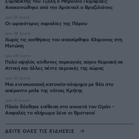
Συμπαίκτης του Τζόλη ο Μπρούνο Γκιμαράες:
Ανακοινώθηκε από την Άρσεναλ ο Βραζιλιάνος
πριν 27 λεπτά
Οι ωραιότερες παραλίες της Πάρου
πριν 28 λεπτά
Χωρίς τις αισθήσεις του ανασύρθηκε 43χρονος στη
Μετώπη
πριν 28 λεπτά
Πολύ υψηλός κίνδυνος πυρκαγιάς αύριο Κυριακή σε
Αττική και άλλες πέντε περιοχές της χώρας
πριν 33 λεπτά
Μια εντυπωσιακή κατοικία-κόσμημα με θέα στο
απέραντο μπλε της νότιας Κρήτης
πριν 41 λεπτά
Πλοίο δέχθηκε επίθεση στα ανοικτά του Ομάν -
Ασφαλές το πλήρωμα λένε οι Βρετανοί
ΔΕΙΤΕ ΟΛΕΣ ΤΙΣ ΕΙΔΗΣΕΙΣ