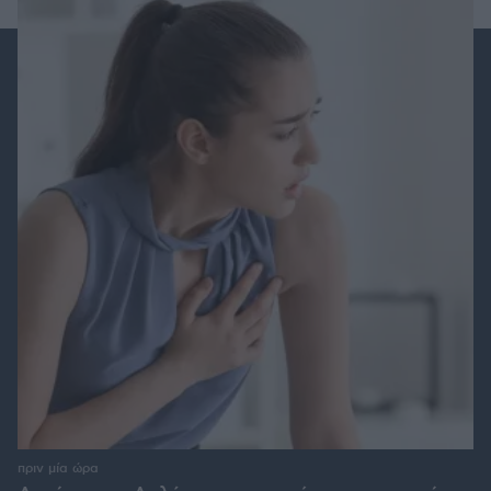
πριν μία ώρα