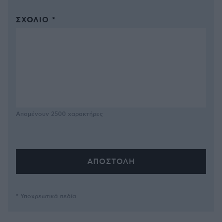
ΣΧΌΛΙΟ *
Απομένουν
2500
χαρακτήρες
* Υποχρεωτικά πεδία