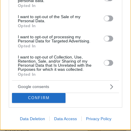
personal data.
grant or deny consent to Google and its third-party tags to
Opted In
use your data for below specified purposes in below Google
Θρήνος για τον Μέσι: Πέθανε στα 68
consent section.
I want to opt-out of the Sale of my
του χρόνια ο πατέρας του, Χόρχε -
Personal Data.
Υπήρξε ο μέντορας και ατζέντης του
Opted In
μέχρι την τελευταία στιγμή
I want to opt-out of processing my
7
08.08.2026, 16:05
Personal Data for Targeted Advertising.
Opted In
I want to opt-out of Collection, Use,
Retention, Sale, and/or Sharing of my
Βίντεο: Μεθυσμένη σκότωσε νύφη
Personal Data that Is Unrelated with the
λίγες ώρες μετά τον γάμο της και στο
Purposes for which it was collected.
τμήμα ζητούσε κλαίγοντας τον πατέρα
Opted In
της
Google consents
114
08.08.2026, 09:25
CONFIRM
Καρέ-καρέ η ανάλυση του τροχαίου
στις Σέρρες με νεκρούς μητέρα και
Data Deletion
Data Access
Privacy Policy
γιο: Τι λέει πραγματογνώμονας στο
protothema