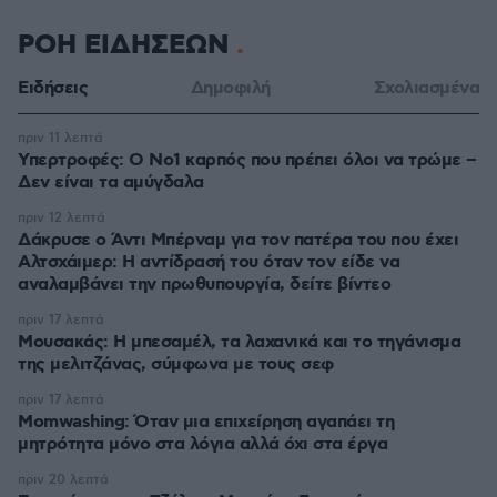
ΡΟΗ ΕΙΔΗΣΕΩΝ
Ειδήσεις
Δημοφιλή
Σχολιασμένα
πριν 11 λεπτά
Υπερτροφές: Ο Νο1 καρπός που πρέπει όλοι να τρώμε –
Δεν είναι τα αμύγδαλα
πριν 12 λεπτά
Δάκρυσε ο Άντι Μπέρναμ για τον πατέρα του που έχει
Αλτσχάιμερ: Η αντίδρασή του όταν τον είδε να
αναλαμβάνει την πρωθυπουργία, δείτε βίντεο
πριν 17 λεπτά
Μουσακάς: Η μπεσαμέλ, τα λαχανικά και το τηγάνισμα
της μελιτζάνας, σύμφωνα με τους σεφ
πριν 17 λεπτά
Momwashing: Όταν μια επιχείρηση αγαπάει τη
μητρότητα μόνο στα λόγια αλλά όχι στα έργα
πριν 20 λεπτά