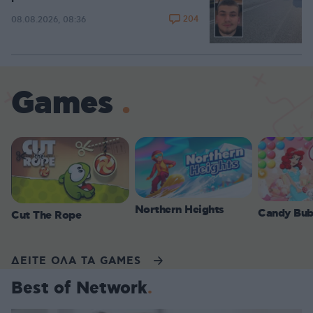
204
08.08.2026, 08:36
Games
Northern Heights
Candy Bub
Cut The Rope
ΔΕΙΤΕ ΟΛΑ ΤΑ GAMES
Best of Network