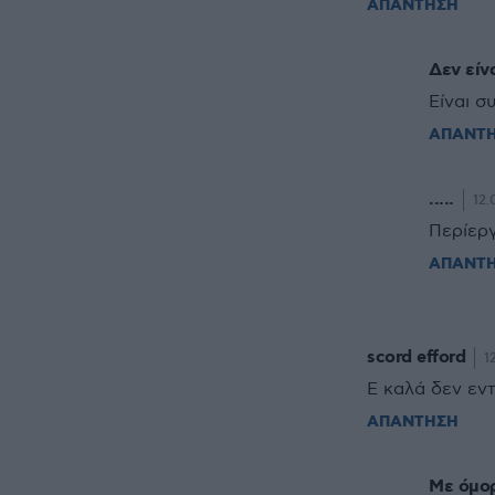
ΑΠΑΝΤΗΣΗ
Δεν είν
Είναι σ
ΑΠΑΝΤ
.....
12.
Περίεργ
ΑΠΑΝΤ
scord efford
1
Ε καλά δεν εντ
ΑΠΑΝΤΗΣΗ
Με όμορ