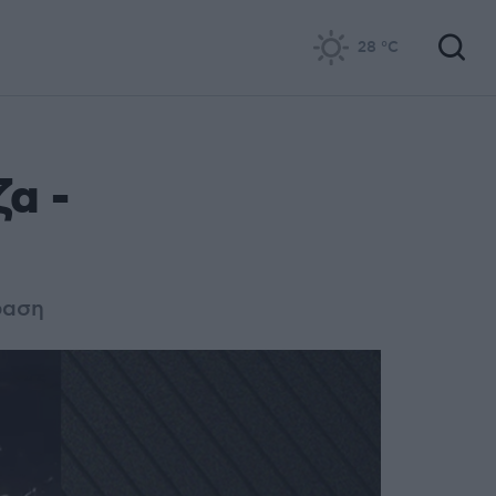
28
°C
α -
ραση