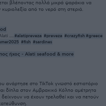
εται βλέποντας πολλά μικρά ψαράκια να
 κυριολεξία από το νερό στη στεριά.
ood
Alati ….
#alatipreveza
#preveza
#crazyfish
#greece
mmer2025
#fish
#sardines
ος ήχος - Alati seafood & more
ου ανάρτησε στο TikTok γνωστό εστιατόριο
ται δίπλα στον Αμβρακικό Κόλπο αμέτρητα
 δείχνουν να έχουν τρελαθεί και να πετούν
κατεύθυνση.