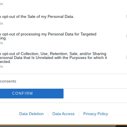
ν - Βρήκαν πατημασιές και σπασμένα κλαδιά στο
In
o opt-out of the Sale of my Personal Data.
έτας: Τα χρόνια της φτώχειας, η σχέση εξάρτησης
In
κα του, η χρυσή εποχή του κινηματογράφου και η
to opt-out of processing my Personal Data for Targeted
σων βοήθησε
ing.
In
o opt-out of Collection, Use, Retention, Sale, and/or Sharing
ersonal Data that Is Unrelated with the Purposes for which it
lected.
protothema.gr στο Google News
το
και μάθετε πρώτοι
In
εις
consents
Ειδήσεις
 τελευταίες
από την Ελλάδα και τον Κόσμο, τη
Protothema.gr
μβαίνουν, στο
CONFIRM
ΙΑ
ΠΡΟΣΘΗΚΗ ΣΧΟΛΙΟΥ
(13)
Data Deletion
Data Access
Privacy Policy