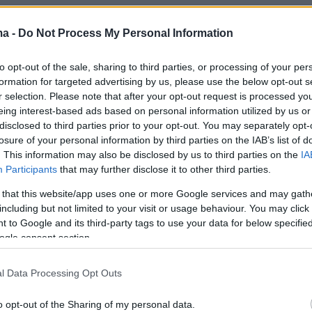
ma -
Do Not Process My Personal Information
σχόλια όλοι αναρωτιούνται τι προκαλεί αυτό
to opt-out of the sale, sharing to third parties, or processing of your per
ο, με κάποιους να τα... ρίχνουν στην
formation for targeted advertising by us, please use the below opt-out s
αι κάποιους άλλους στον φωτισμό, οι ντόπιοι
r selection. Please note that after your opt-out request is processed y
ως τέτοια εποχή τα γοφάρια κυνηγούν και η
eing interest-based ads based on personal information utilized by us or
disclosed to third parties prior to your opt-out. You may separately opt-
κόβλητη τρέχει να σωθεί.
losure of your personal information by third parties on the IAB’s list of
. This information may also be disclosed by us to third parties on the
IA
Participants
that may further disclose it to other third parties.
 that this website/app uses one or more Google services and may gath
ερα:
including but not limited to your visit or usage behaviour. You may click 
 to Google and its third-party tags to use your data for below specifi
ogle consent section.
σουν τα παιδιά, λέει κλαίγοντας ο άνδρας που
 Άραχθο για να τα σώσει - Δείτε βίντεο
l Data Processing Opt Outs
ς αρκούδας φαίνεται σε βίντεο, λέει ο επικεφαλής
o opt-out of the Sharing of my personal data.