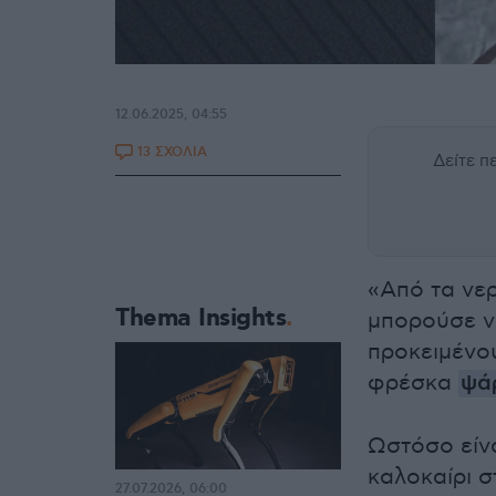
12.06.2025, 04:55
13 ΣΧΟΛΙΑ
Δείτε 
«Από τα νε
Thema Insights
μπορούσε να
προκειμένου
φρέσκα
ψά
Ωστόσο είν
καλοκαίρι 
27.07.2026, 06:00