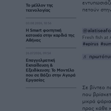
εντυπωσιάζ
Το μέλλον της
πετούν στην
τεχνολογίας
03.08.2026, 10:56
@alatiseaf
Η Smart φοιτητική
κατοικία στην καρδιά της
Fresh fish at 
Αθήνας
#epirus
#su
26.07.2026, 09:54
♬ πρωτότυπ
Επαγγελματική
Εκπαίδευση &
Εξειδίκευση: Το Mοντέλο
που σε Bάζει στην Aγορά
Eργασίας
Σε βίντεο π
που βρίσκε
μικρά ψάρια
προς κάθε 