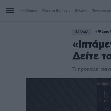
Games
Όλες οι Ειδήσεις
Ελλάδα
Πρωτοσέλι
Ψάρια
ΕΛΛΑΔΑ
«Ιπτάμε
Δείτε τ
Τι προκαλεί παν