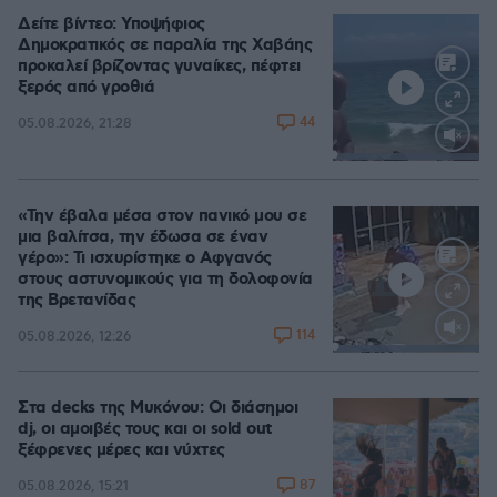
Δείτε βίντεο: Υποψήφιος
Δημοκρατικός σε παραλία της Χαβάης
προκαλεί βρίζοντας γυναίκες, πέφτει
ξερός από γροθιά
44
05.08.2026, 21:28
Loaded
:
100.00%
«Την έβαλα μέσα στον πανικό μου σε
μια βαλίτσα, την έδωσα σε έναν
γέρο»: Τι ισχυρίστηκε ο Αφγανός
στους αστυνομικούς για τη δολοφονία
της Βρετανίδας
114
05.08.2026, 12:26
Loaded
:
100.00%
Στα decks της Μυκόνου: Οι διάσημοι
dj, οι αμοιβές τους και οι sold out
ξέφρενες μέρες και νύχτες
87
05.08.2026, 15:21