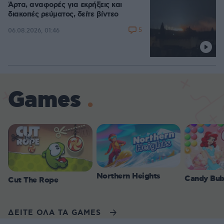
Άρτα, αναφορές για εκρήξεις και
διακοπές ρεύματος, δείτε βίντεο
5
06.08.2026, 01:46
Games
Northern Heights
Candy Bub
Cut The Rope
ΔΕΙΤΕ ΟΛΑ ΤΑ GAMES