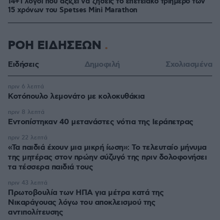
14+1 λόγοι που αξίζει να ζήσεις το επετειακό τριήμερο των
15 χρόνων του Spetses Mini Marathon
ΡΟΗ ΕΙΔΗΣΕΩΝ
Ειδήσεις
Δημοφιλή
Σχολιασμένα
πριν 6 λεπτά
Κοτόπουλο λεμονάτο με κολοκυθάκια
πριν 8 λεπτά
Εντοπίστηκαν 40 μετανάστες νότια της Ιεράπετρας
πριν 22 λεπτά
«Τα παιδιά έχουν μια μικρή ίωση»: Το τελευταίο μήνυμα
της μητέρας στον πρώην σύζυγό της πριν δολοφονήσει
τα τέσσερα παιδιά τους
πριν 43 λεπτά
Πρωτοβουλία των ΗΠΑ για μέτρα κατά της
Νικαράγουας λόγω του αποκλεισμού της
αντιπολίτευσης