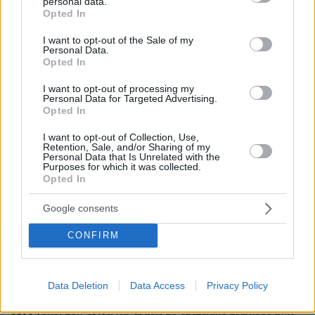
personal data.
grant or deny consent to Google and its third-party tags to
Opted In
use your data for below specified purposes in below Google
consent section.
I want to opt-out of the Sale of my
Personal Data.
Opted In
I want to opt-out of processing my
Personal Data for Targeted Advertising.
Opted In
I want to opt-out of Collection, Use,
Retention, Sale, and/or Sharing of my
Personal Data that Is Unrelated with the
Purposes for which it was collected.
Opted In
03.08.2026, 10:56
Η Smart φοιτητική κατοικία στην καρδιά της Αθήνας
Google consents
CONFIRM
26.07.2026, 09:54
Επαγγελματική Εκπαίδευση & Εξειδίκευση: Το Mοντέλο που
σε Bάζει στην Aγορά Eργασίας
Data Deletion
Data Access
Privacy Policy
31.07.2026, 11:04