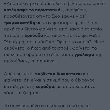
«Από το κινητό είδαμε όλο το βίντεο, στο οποίο
κατέγραφε το περιστατικό
», αναφέρει,
προσθέτοντας ότι «το ζώο έφυγε γιατί
τρομοκρατήθηκε
όταν φτάσαμε εμείς. Στην
αρχή του βίντεο φαίνεται από μακριά το τοπίο.
αρκούδα
Ύστερα η
και ακούγεται να φωνάζει
“Δημήτρη, αρκούδα” και “φέρε το σπρέι”. Μετά
ακούγεται ο ήχος από το σπρέι, φαίνεται το
γρύλισμα
σκυλί που ορμάει στο ζώο και το
της
αρκούδας», επισημαίνει.
το βίντεο διακόπτεται
Αμέσως μετά,
και
φαίνεται ότι είναι η στιγμή που ο 61χρονος
χαράδρα
καταλήγει στη
, με αποτέλεσμα να
χάσει τη ζωή του.
Το συγκεκριμένο οπτικοακουστικό υλικό