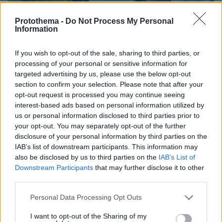
Protothema -
Do Not Process My Personal
Information
If you wish to opt-out of the sale, sharing to third parties, or
processing of your personal or sensitive information for
11.06.2025, 10:18
targeted advertising by us, please use the below opt-out
«Χάθηκε ένας φίλος, σταματήστε τις θεωρίες, είμαι σε σοκ»
section to confirm your selection. Please note that after your
- Συγκινεί ο ορειβάτης που ήταν μαζί με τον Χρήστο που
opt-out request is processed you may continue seeing
πέθανε από αρκούδα στο βουνό της Δράμας
interest-based ads based on personal information utilized by
us or personal information disclosed to third parties prior to
your opt-out. You may separately opt-out of the further
Thema Insights
disclosure of your personal information by third parties on the
IAB’s list of downstream participants. This information may
also be disclosed by us to third parties on the
IAB’s List of
Downstream Participants
that may further disclose it to other
third parties.
Please note that this website/app uses one or more Google
Personal Data Processing Opt Outs
services and may gather and store information including but
not limited to your visit or usage behaviour. You may click to
I want to opt-out of the Sharing of my