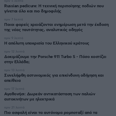
πριν 5 λεπτά
Russian pedicure: Η τεχνική περιποίησης ποδιών που
γίνεται όλο και πιο δημοφιλής
πριν 7 λεπτά
Ποιοι φορείς χρειάζονται ενημέρωση μετά την έκδοση
της νέας ταυτότητας, αναλυτικός οδηγός
πριν 9 λεπτά
Η απόλυτη υποκρισία του Ελληνικού κράτους
πριν 12 λεπτά
Δοκιμάζουμε την Porsche 911 Turbo S - Πόσο κοστίζει
στην Ελλάδα;
πριν 13 λεπτά
Συνελήφθη αστυνομικός για επικίνδυνη οδήγηση και
απείθεια
πριν 17 λεπτά
Αγαθονήσι: Δωρεάν αντικατάσταση των παλιών
αυτοκινήτων με ηλεκτρικά
πριν 21 λεπτά
Πιο ασφαλή είναι τα αυτόνομα ρομποταξί από τα