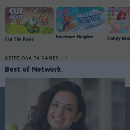
Northern Heights
Candy Bub
Cut The Rope
ΔΕΙΤΕ ΟΛΑ ΤΑ GAMES
Best of Network