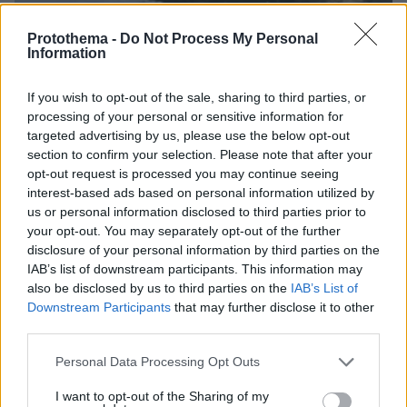
Protothema -
Do Not Process My Personal
Information
If you wish to opt-out of the sale, sharing to third parties, or
processing of your personal or sensitive information for
targeted advertising by us, please use the below opt-out
11.06.2025, 18:27
section to confirm your selection. Please note that after your
Το σημείο όπου κολυμπούσαν τα δύο παιδιά στον Άραχθο -
opt-out request is processed you may continue seeing
Με βάθος 5-6 μέτρων και αντικείμενα στο βυθό - Δείτε
interest-based ads based on personal information utilized by
φωτογραφίες
us or personal information disclosed to third parties prior to
your opt-out. You may separately opt-out of the further
disclosure of your personal information by third parties on the
IAB’s list of downstream participants. This information may
also be disclosed by us to third parties on the
IAB’s List of
Downstream Participants
that may further disclose it to other
third parties.
Please note that this website/app uses one or more Google
Personal Data Processing Opt Outs
services and may gather and store information including but
not limited to your visit or usage behaviour. You may click to
I want to opt-out of the Sharing of my