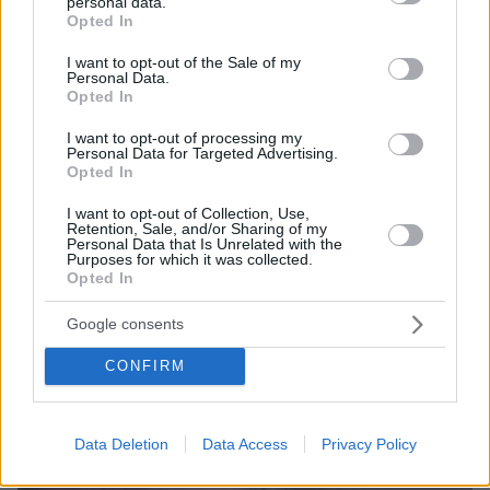
personal data.
grant or deny consent to Google and its third-party tags to
Opted In
use your data for below specified purposes in below Google
consent section.
I want to opt-out of the Sale of my
Personal Data.
Opted In
I want to opt-out of processing my
Personal Data for Targeted Advertising.
Opted In
I want to opt-out of Collection, Use,
Retention, Sale, and/or Sharing of my
Personal Data that Is Unrelated with the
Purposes for which it was collected.
11.06.2025, 17:12
Opted In
Διασωληνωμένα σε κρίσιμη κατάσταση τα δύο παιδιά που
ανασύρθηκαν από τον Άραχθο
Google consents
CONFIRM
Data Deletion
Data Access
Privacy Policy