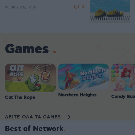
101
08.08.2026, 19:36
Games
Northern Heights
Candy Bub
Cut The Rope
ΔΕΙΤΕ ΟΛΑ ΤΑ GAMES
Best of Network