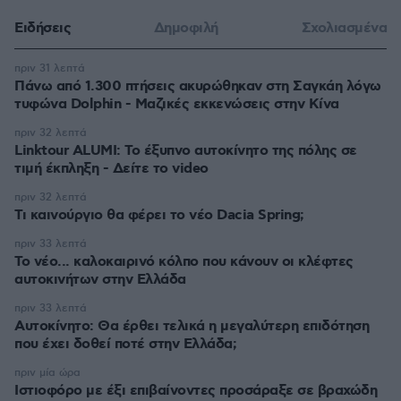
Ειδήσεις
Δημοφιλή
Σχολιασμένα
πριν 31 λεπτά
Πάνω από 1.300 πτήσεις ακυρώθηκαν στη Σαγκάη λόγω
τυφώνα Dolphin - Μαζικές εκκενώσεις στην Κίνα
πριν 32 λεπτά
Linktour ALUMI: Το έξυπνο αυτοκίνητο της πόλης σε
τιμή έκπληξη - Δείτε το video
πριν 32 λεπτά
Τι καινούργιο θα φέρει το νέο Dacia Spring;
πριν 33 λεπτά
Το νέο... καλοκαιρινό κόλπο που κάνουν οι κλέφτες
αυτοκινήτων στην Ελλάδα
πριν 33 λεπτά
Αυτοκίνητο: Θα έρθει τελικά η μεγαλύτερη επιδότηση
που έχει δοθεί ποτέ στην Ελλάδα;
πριν μία ώρα
Ιστιοφόρο με έξι επιβαίνοντες προσάραξε σε βραχώδη