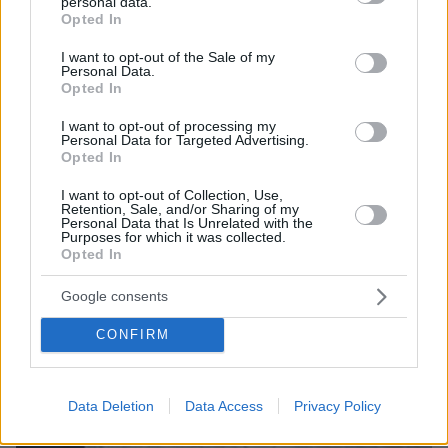
personal data.
grant or deny consent to Google and its third-party tags to
ΤΑ ΠΙΟ ΔΗΜΟΦΙΛΗ
Opted In
use your data for below specified purposes in below Google
consent section.
I want to opt-out of the Sale of my
Personal Data.
Opted In
I want to opt-out of processing my
Personal Data for Targeted Advertising.
Opted In
I want to opt-out of Collection, Use,
Retention, Sale, and/or Sharing of my
Personal Data that Is Unrelated with the
Purposes for which it was collected.
Opted In
Google consents
CONFIRM
Data Deletion
Data Access
Privacy Policy