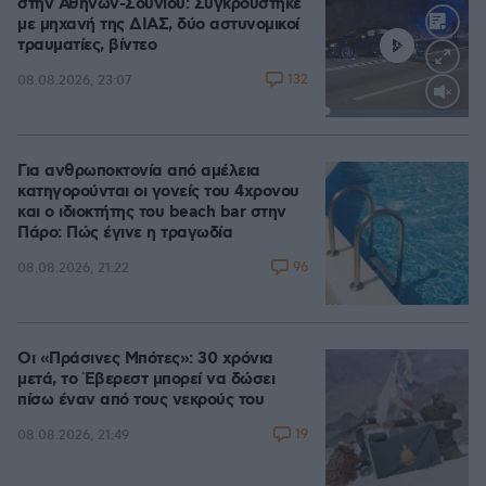
στην Αθηνών-Σουνίου: Συγκρούστηκε
με μηχανή της ΔΙΑΣ, δύο αστυνομικοί
τραυματίες, βίντεο
132
08.08.2026, 23:07
Loaded
:
100.00%
Για ανθρωποκτονία από αμέλεια
κατηγορούνται οι γονείς του 4χρονου
και ο ιδιοκτήτης του beach bar στην
Πάρο: Πώς έγινε η τραγωδία
96
08.08.2026, 21:22
Οι «Πράσινες Μπότες»: 30 χρόνια
μετά, το Έβερεστ μπορεί να δώσει
πίσω έναν από τους νεκρούς του
19
08.08.2026, 21:49