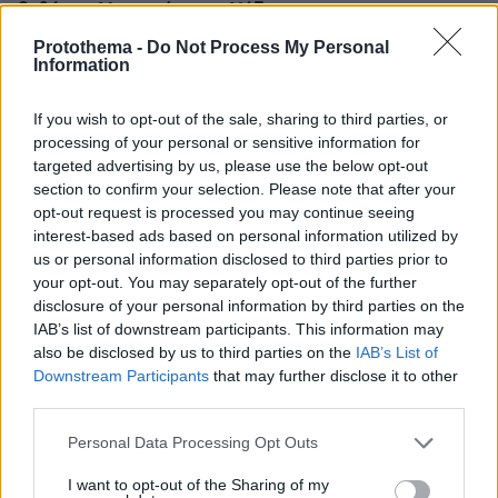
βυθό στη Μουτσούνα της Νάξου
πριν μία ώρα
Protothema -
Do Not Process My Personal
Information
Ολική έκλειψη Ηλίου στις 12 Αυγούστου: Η Ευρώπη
ετοιμάζεται για ένα σπάνιο ουράνιο θέαμα
If you wish to opt-out of the sale, sharing to third parties, or
09.08.2026, 07:00
processing of your personal or sensitive information for
Σούσι στο σπίτι; Κι όμως γίνεται με μερικά απλά βήματα
targeted advertising by us, please use the below opt-out
(+συνταγή)
section to confirm your selection. Please note that after your
09.08.2026, 06:52
opt-out request is processed you may continue seeing
«Κόκκινος» συναγερμός σήμερα σε Αττική και νησιά
interest-based ads based on personal information utilized by
λόγω πολύ υψηλού κινδύνου πυρκαγιάς – Πού ισχύει το
us or personal information disclosed to third parties prior to
Red Code
your opt-out. You may separately opt-out of the further
disclosure of your personal information by third parties on the
09.08.2026, 06:41
Μεγάλη φωτιά στο όρος Μπρόμο: Έκλεισε το εθνικό
IAB’s list of downstream participants. This information may
πάρκο στην Ινδονησία
also be disclosed by us to third parties on the
IAB’s List of
Downstream Participants
that may further disclose it to other
third parties.
ΔΕΙΤΕ ΟΛΕΣ ΤΙΣ ΕΙΔΗΣΕΙΣ
Please note that this website/app uses one or more Google
Personal Data Processing Opt Outs
services and may gather and store information including but
not limited to your visit or usage behaviour. You may click to
I want to opt-out of the Sharing of my