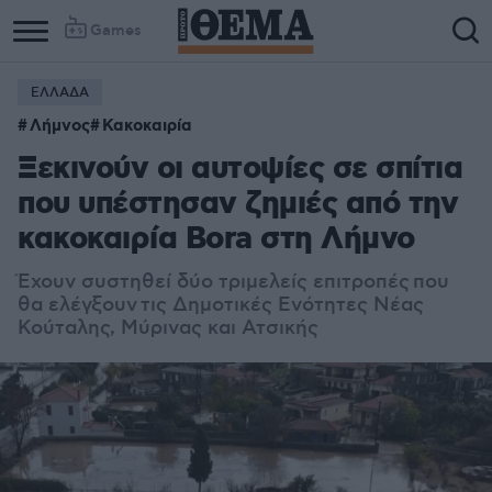
Games
ΕΛΛΑΔΑ
Column
Column
Λήμνος
Κακοκαιρία
1
2
Ξεκινούν οι αυτοψίες σε σπίτια
που υπέστησαν ζημιές από την
κακοκαιρία Bora στη Λήμνο
Έχουν συστηθεί δύο τριμελείς επιτροπές που
θα ελέγξουν τις Δημοτικές Ενότητες Νέας
Κούταλης, Μύρινας και Ατσικής