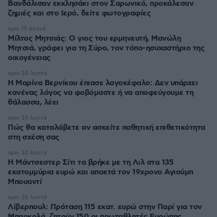
Βανδάλισαν εκκλησάκι στον Σαρωνικό, προκάλεσαν
ζημιές και στο Ιερό, δείτε φωτογραφίες
πριν 19 λεπτά
Μίλτος Μητσιάς: Ο γιος του ερμηνευτή, Μανώλη
Μητσιά, γράφει για τη Σύρο, τον τόπο-ησυχαστήριο της
οικογένειας
πριν 20 λεπτά
Η Μαρίνα Βερνίκου έπιασε λαγοκέφαλο: Δεν υπάρχει
κανένας λόγος να φοβόμαστε ή να αποφεύγουμε τη
θάλασσα, λέει
πριν 33 λεπτά
Πώς θα καταλάβετε αν ασκείτε παθητική επιθετικότητα
στη σχέση σας
πριν 33 λεπτά
Η Μάντσεστερ Σίτι τα βρήκε με τη Λιλ στα 135
εκατομμύρια ευρώ και αποκτά τον 19χρονο Αγιούμπ
Μπουαντί
πριν 36 λεπτά
Λίβερπουλ: Πρόταση 115 εκατ. ευρώ στην Παρί για τον
Μπαρκολά, ζητούν 150 οι πρωταθλητές Ευρώπης