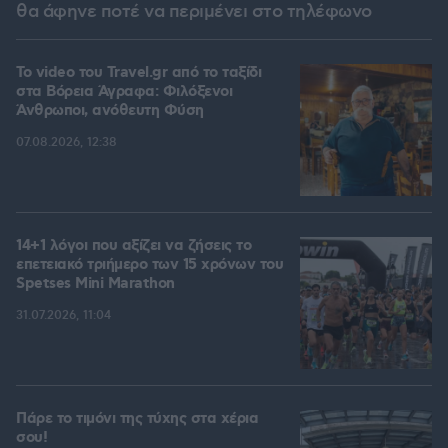
θα άφηνε ποτέ να περιμένει στο τηλέφωνο
To video του Travel.gr από το ταξίδι
στα Βόρεια Άγραφα: Φιλόξενοι
Άνθρωποι, ανόθευτη Φύση
07.08.2026, 12:38
14+1 λόγοι που αξίζει να ζήσεις το
επετειακό τριήμερο των 15 χρόνων του
Spetses Mini Marathon
31.07.2026, 11:04
Πάρε το τιμόνι της τύχης στα χέρια
σου!