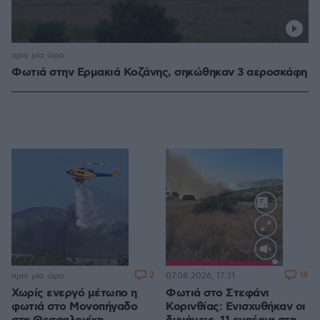
πριν μία ώρα
Φωτιά στην Ερμακιά Κοζάνης, σηκώθηκαν 3 αεροσκάφη
Loaded
:
100.00%
2
18
πριν μία ώρα
07.08.2026, 17:31
Χωρίς ενεργό μέτωπο η
Φωτιά στο Στεφάνι
φωτιά στο Μονοπήγαδο
Κορινθίας: Ενισχυθήκαν οι