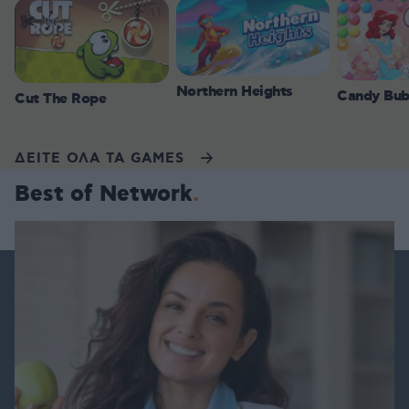
Northern Heights
Candy Bub
Cut The Rope
ΔΕΙΤΕ ΟΛΑ ΤΑ GAMES
Best of Network