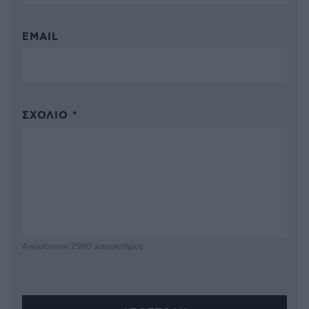
EMAIL
ΣΧΌΛΙΟ *
Απομένουν
2500
χαρακτήρες