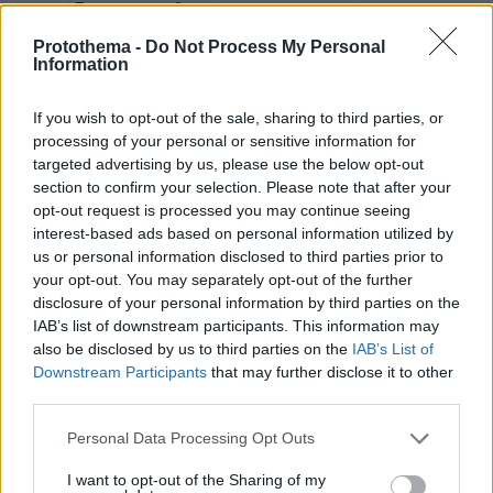
και σύζυγος των θυμάτων στο τροχαίο στις
Σέρρες
Protothema -
Do Not Process My Personal
Information
If you wish to opt-out of the sale, sharing to third parties, or
processing of your personal or sensitive information for
targeted advertising by us, please use the below opt-out
section to confirm your selection. Please note that after your
opt-out request is processed you may continue seeing
interest-based ads based on personal information utilized by
us or personal information disclosed to third parties prior to
your opt-out. You may separately opt-out of the further
disclosure of your personal information by third parties on the
IAB’s list of downstream participants. This information may
also be disclosed by us to third parties on the
IAB’s List of
Downstream Participants
that may further disclose it to other
third parties.
Please note that this website/app uses one or more Google
Personal Data Processing Opt Outs
services and may gather and store information including but
not limited to your visit or usage behaviour. You may click to
I want to opt-out of the Sharing of my