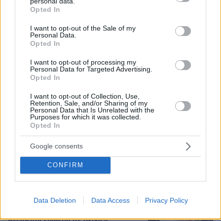
personal data.
grant or deny consent to Google and its third-party tags to
Opted In
use your data for below specified purposes in below Google
consent section.
I want to opt-out of the Sale of my
07.08.2026, 13:17
Personal Data.
Opted In
Ο οδηγός του φορτηγού περιγράφει πώς έγινε το
τροχαίο με τους νεκρούς μάνα και γιο στις Σέρρες,
I want to opt-out of processing my
η 43χρονη και ο 21χρονος πήγαιναν μαζί για
Personal Data for Targeted Advertising.
δουλειά
Opted In
I want to opt-out of Collection, Use,
Retention, Sale, and/or Sharing of my
«Δεν το πιστεύουμε», λένε οι
Personal Data that Is Unrelated with the
Αμερικανοί που υιοθέτησαν τον
Purposes for which it was collected.
Opted In
Αφγανό στη Λέσβο - Η αρχική εκδοχή
για το φονικό στην Κυψέλη και η
σιωπή στην απολογία
Google consents
362
07.08.2026, 07:19
CONFIRM
Τουρκία, Σαουδική Αραβία και
Data Deletion
Data Access
Privacy Policy
Πακιστάν υπέγραψαν κοινή αμυντική
συμφωνία: «Επίθεση σε έναν θα