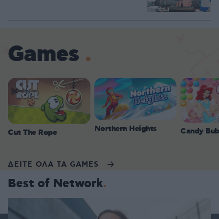
Games
Northern Heights
Candy Bub
Cut The Rope
ΔΕΙΤΕ ΟΛΑ ΤΑ GAMES
Best of Network