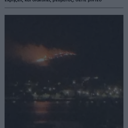
εκρήξεις και διακοπές ρεύματος, δείτε βίντεο