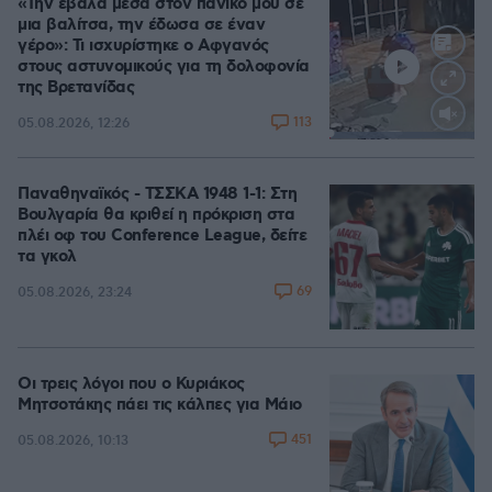
«Την έβαλα μέσα στον πανικό μου σε
μια βαλίτσα, την έδωσα σε έναν
γέρο»: Τι ισχυρίστηκε ο Αφγανός
στους αστυνομικούς για τη δολοφονία
της Βρετανίδας
113
05.08.2026, 12:26
Loaded
:
100.00%
Παναθηναϊκός - ΤΣΣΚΑ 1948 1-1: Στη
Βουλγαρία θα κριθεί η πρόκριση στα
πλέι οφ του Conference League, δείτε
τα γκολ
69
05.08.2026, 23:24
Οι τρεις λόγοι που ο Κυριάκος
Μητσοτάκης πάει τις κάλπες για Μάιο
451
05.08.2026, 10:13