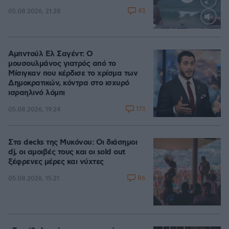
43
05.08.2026, 21:28
Loaded
:
100.00%
Αμπντούλ Ελ Σαγέντ: Ο
μουσουλμάνος γιατρός από το
Μίσιγκαν που κέρδισε το χρίσμα των
Δημοκρατικών, κόντρα στο ισχυρό
ισραηλινό λόμπι
173
05.08.2026, 19:24
Στα decks της Μυκόνου: Οι διάσημοι
dj, οι αμοιβές τους και οι sold out
ξέφρενες μέρες και νύχτες
86
05.08.2026, 15:21