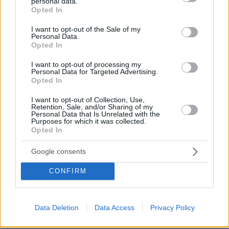
personal data.
grant or deny consent to Google and its third-party tags to
«Χρυσά» θωρηκτά: Έως 275 δισ. δολάρια θα κοστίσει ο
Opted In
use your data for below specified purposes in below Google
στόλος της κλάσης «Ντόναλντ Τραμπ»
consent section.
I want to opt-out of the Sale of my
Personal Data.
06.08.2026, 01:00
Opted In
Τόφου: Τι είναι και πώς μαγειρεύεται το «τυρί σόγιας», η
φυτική πρωτεΐνη που κατακτά τη σύγχρονη κουζίνα
I want to opt-out of processing my
Personal Data for Targeted Advertising.
06.08.2026, 00:58
Opted In
Στήριξη στον Ινφαντίνο από τη διοίκηση της FIFA παρά
τις έντονες αντιδράσεις: «Συγγνώμη για τα λάθη»
I want to opt-out of Collection, Use,
Retention, Sale, and/or Sharing of my
06.08.2026, 00:31
Personal Data that Is Unrelated with the
Μαύρη Θάλασσα: Πλήγμα από drone στο φορτηγό πλοίο
Purposes for which it was collected.
«Emil» ανοικτά της Ουκρανίας
Opted In
06.08.2026, 00:30
Google consents
Γερμανικός Ποιμενικός και λύκος: Πού διαφέρουν τα
δύο αυτά ζώα
CONFIRM
ΔΕΙΤΕ ΟΛΕΣ ΤΙΣ ΕΙΔΗΣΕΙΣ
Data Deletion
Data Access
Privacy Policy