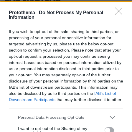
ΡΟΗ ΕΙΔΗΣΕΩΝ
Ειδήσεις
Δημοφιλή
Σχολιασμένα
Protothema -
Do Not Process My Personal
Information
πριν 17 λεπτά
Συναγερμός στην Κολομβία πριν από την ορκωμοσία
If you wish to opt-out of the sale, sharing to third parties, or
του νέου προέδρου: Φόβοι για τρομοκρατικές επιθέσεις
processing of your personal or sensitive information for
targeted advertising by us, please use the below opt-out
πριν μία ώρα
section to confirm your selection. Please note that after your
Στροφή του Ισραήλ στη Λατινική Αμερική: Περιοδεία
opt-out request is processed you may continue seeing
Σάαρ σε Ισημερινό και Κολομβία
interest-based ads based on personal information utilized by
06.08.2026, 02:14
us or personal information disclosed to third parties prior to
Εντυπωσιακή Σάκκαρη στο Τορόντο: Νίκησε τη Σονμέζ
your opt-out. You may separately opt-out of the further
και έκλεισε «ραντεβού» με την Γκοφ
disclosure of your personal information by third parties on the
IAB’s list of downstream participants. This information may
06.08.2026, 02:00
also be disclosed by us to third parties on the
IAB’s List of
Τα ρεβίθια αγαπούν το κρέας – 20 συνταγές φουλ στην
Downstream Participants
that may further disclose it to other
πρωτεΐνη
third parties.
06.08.2026, 01:46
Φωτιά σε υποσταθμό της ΔΕΗ στην Άρτα, αναφορές για
Please note that this website/app uses one or more Google
Personal Data Processing Opt Outs
εκρήξεις και διακοπές ρεύματος, δείτε βίντεο
services and may gather and store information including but
not limited to your visit or usage behaviour. You may click to
I want to opt-out of the Sharing of my
06.08.2026, 01:32