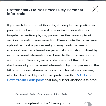
Protothema -
Do Not Process My Personal
Information
If you wish to opt-out of the sale, sharing to third parties, or
processing of your personal or sensitive information for
targeted advertising by us, please use the below opt-out
section to confirm your selection. Please note that after your
opt-out request is processed you may continue seeing
interest-based ads based on personal information utilized by
us or personal information disclosed to third parties prior to
your opt-out. You may separately opt-out of the further
disclosure of your personal information by third parties on the
IAB’s list of downstream participants. This information may
also be disclosed by us to third parties on the
IAB’s List of
Downstream Participants
that may further disclose it to other
third parties.
13.11.2024, 09:57
Please note that this website/app uses one or more Google
Personal Data Processing Opt Outs
Τι συμβολίζει το νέο λογότυπο του Μετρό της
services and may gather and store information including but
Θεσσαλονίκης
not limited to your visit or usage behaviour. You may click to
I want to opt-out of the Sharing of my