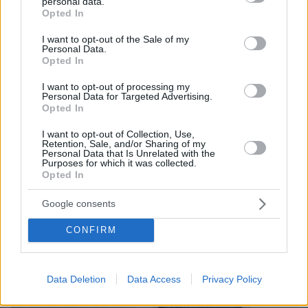
personal data.
grant or deny consent to Google and its third-party tags to
Opted In
Thema Insights
use your data for below specified purposes in below Google
consent section.
I want to opt-out of the Sale of my
Personal Data.
Opted In
I want to opt-out of processing my
Personal Data for Targeted Advertising.
Opted In
I want to opt-out of Collection, Use,
Retention, Sale, and/or Sharing of my
Personal Data that Is Unrelated with the
Purposes for which it was collected.
Opted In
Google consents
CONFIRM
Data Deletion
Data Access
Privacy Policy