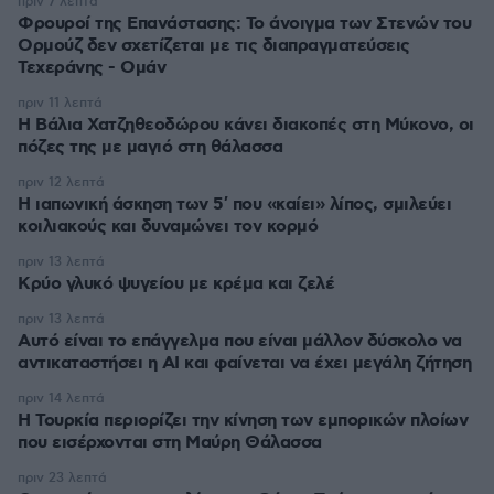
πριν 7 λεπτά
Φρουροί της Επανάστασης: Το άνοιγμα των Στενών του
Ορμούζ δεν σχετίζεται με τις διαπραγματεύσεις
Τεχεράνης - Ομάν
πριν 11 λεπτά
Η Βάλια Χατζηθεοδώρου κάνει διακοπές στη Μύκονο, οι
πόζες της με μαγιό στη θάλασσα
πριν 12 λεπτά
Η ιαπωνική άσκηση των 5′ που «καίει» λίπος, σμιλεύει
κοιλιακούς και δυναμώνει τον κορμό
πριν 13 λεπτά
Κρύο γλυκό ψυγείου με κρέμα και ζελέ
πριν 13 λεπτά
Αυτό είναι το επάγγελμα που είναι μάλλον δύσκολο να
αντικαταστήσει η AI και φαίνεται να έχει μεγάλη ζήτηση
πριν 14 λεπτά
Η Τουρκία περιορίζει την κίνηση των εμπορικών πλοίων
που εισέρχονται στη Μαύρη Θάλασσα
πριν 23 λεπτά