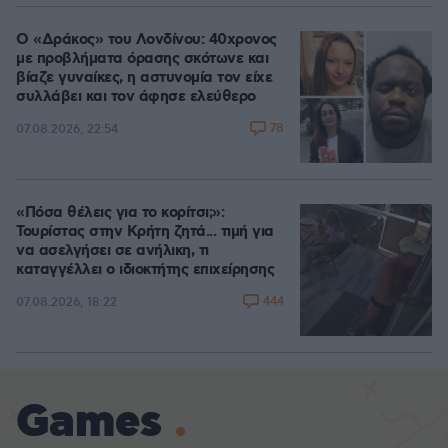
Ο «Δράκος» του Λονδίνου: 40χρονος
με προβλήματα όρασης σκότωνε και
βίαζε γυναίκες, η αστυνομία τον είχε
συλλάβει και τον άφησε ελεύθερο
78
07.08.2026, 22:54
«Πόσα θέλεις για το κορίτσι;»:
Τουρίστας στην Κρήτη ζητά... τιμή για
να ασελγήσει σε ανήλικη, τι
καταγγέλλει ο ιδιοκτήτης επιχείρησης
444
07.08.2026, 18:22
Games