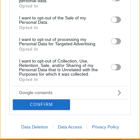
personal data.
grant or deny consent to Google and its third-party tags to
Opted In
use your data for below specified purposes in below Google
consent section.
I want to opt-out of the Sale of my
Personal Data.
Opted In
I want to opt-out of processing my
Personal Data for Targeted Advertising.
Opted In
I want to opt-out of Collection, Use,
Retention, Sale, and/or Sharing of my
06.08.2026, 23:17
Personal Data that Is Unrelated with the
Στη ΓΑΔΑ κρατείται η 46χρονη που κατηγορείται
Purposes for which it was collected.
Opted In
για την επίθεση στη Marfin, δείτε βίντεο και
φωτογραφίες
Google consents
CONFIRM
Data Deletion
Data Access
Privacy Policy