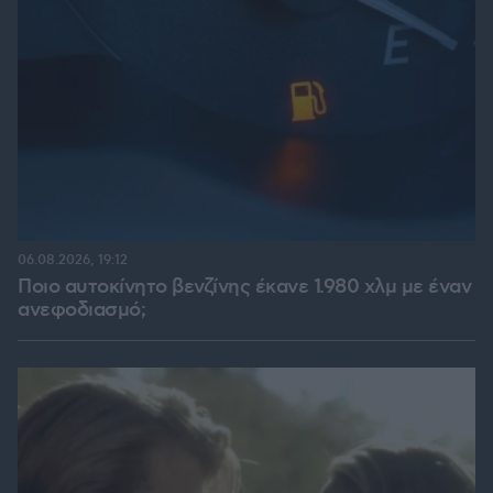
06.08.2026, 19:12
Ποιο αυτοκίνητο βενζίνης έκανε 1.980 χλμ με έναν
ανεφοδιασμό;