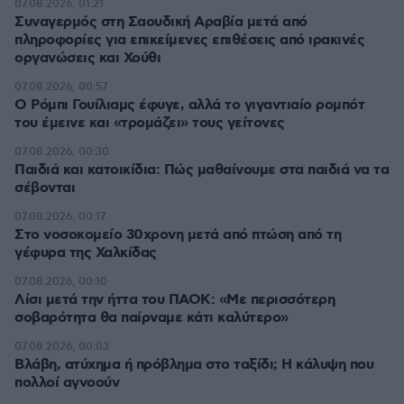
07.08.2026, 01:21
Συναγερμός στη Σαουδική Αραβία μετά από
πληροφορίες για επικείμενες επιθέσεις από ιρακινές
οργανώσεις και Χούθι
07.08.2026, 00:57
Ο Ρόμπι Γουίλιαμς έφυγε, αλλά το γιγαντιαίο ρομπότ
του έμεινε και «τρομάζει» τους γείτονες
07.08.2026, 00:30
Παιδιά και κατοικίδια: Πώς μαθαίνουμε στα παιδιά να τα
σέβονται
07.08.2026, 00:17
Στο νοσοκομείο 30χρονη μετά από πτώση από τη
γέφυρα της Χαλκίδας
07.08.2026, 00:10
Λίσι μετά την ήττα του ΠΑΟΚ: «Με περισσότερη
σοβαρότητα θα παίρναμε κάτι καλύτερο»
07.08.2026, 00:03
Βλάβη, ατύχημα ή πρόβλημα στο ταξίδι; Η κάλυψη που
πολλοί αγνοούν