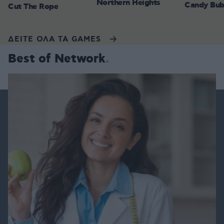
Northern Heights
Candy Bub
Cut The Rope
ΔΕΙΤΕ ΟΛΑ ΤΑ GAMES
Best of Network