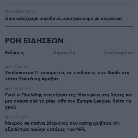
29.07.2026, 09:39
Διασκεδάζουμε υπεύθυνα, επιστρέφουμε με ασφάλεια
ΡΟΗ ΕΙΔΗΣΕΩΝ
Ειδήσεις
Δημοφιλή
Σχολιασμένα
πριν 9 λεπτά
Τουλάχιστον 11 τραυματίες σε επιθέσεις των Χούθι στη
νότια Σαουδική Αραβία
πριν 34 λεπτά
Γκολ ο Παυλίδης στη εξάρα της Μπενφίκα στη Χαρτς και
μια ανάσα από τα play-offs του Europa League, δείτε τα
γκολ
πριν μία ώρα
Νεκρός σε πισίνα 24χρονος που κατηγορήθηκε ότι
εξαπάτησε πρώην αστέρες του NFL