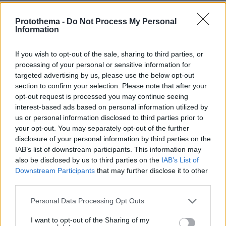
06.08.2026, 23:57
Χαλαρή έξοδος για τον Κυριάκο Μητσοτάκη και τη
Protothema -
Do Not Process My Personal
σύζυγό του Μαρέβα στα Χανιά, φωτογραφίες
Information
ΔΕΙΤΕ ΟΛΕΣ ΤΙΣ ΕΙΔΗΣΕΙΣ
If you wish to opt-out of the sale, sharing to third parties, or
processing of your personal or sensitive information for
targeted advertising by us, please use the below opt-out
section to confirm your selection. Please note that after your
opt-out request is processed you may continue seeing
ΤΑ ΠΙΟ ΔΗΜΟΦΙΛΗ
interest-based ads based on personal information utilized by
us or personal information disclosed to third parties prior to
your opt-out. You may separately opt-out of the further
disclosure of your personal information by third parties on the
IAB’s list of downstream participants. This information may
also be disclosed by us to third parties on the
IAB’s List of
Downstream Participants
that may further disclose it to other
third parties.
Please note that this website/app uses one or more Google
Personal Data Processing Opt Outs
services and may gather and store information including but
not limited to your visit or usage behaviour. You may click to
I want to opt-out of the Sharing of my