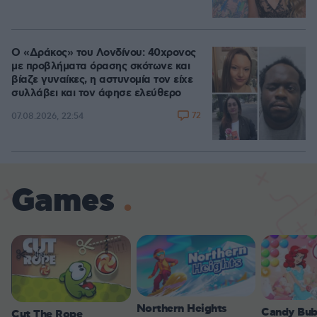
Ο «Δράκος» του Λονδίνου: 40χρονος
με προβλήματα όρασης σκότωνε και
βίαζε γυναίκες, η αστυνομία τον είχε
συλλάβει και τον άφησε ελεύθερο
72
07.08.2026, 22:54
Games
Northern Heights
Candy Bub
Cut The Rope