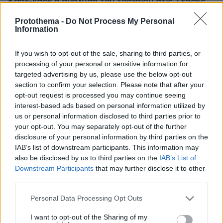
Καρέ-καρέ η ανάλυση του τροχαίου στις Σέρρες
με νεκρούς μητέρα και γιο: Τι λέει
Protothema -
Do Not Process My Personal
πραγματογνώμονας στο protothema
Information
Εντοπίστηκε η «Αράχνη» του Άσαντ:
If you wish to opt-out of the sale, sharing to third parties, or
Πώς ένα ξεχασμένο σημειωματάριο
processing of your personal or sensitive information for
οδήγησε στα ίχνη του διαβόητου
targeted advertising by us, please use the below opt-out
αρχικατασκόπου
section to confirm your selection. Please note that after your
opt-out request is processed you may continue seeing
12
08.08.2026, 10:56
interest-based ads based on personal information utilized by
us or personal information disclosed to third parties prior to
your opt-out. You may separately opt-out of the further
disclosure of your personal information by third parties on the
Ο εφιάλτης των drones πάνω από την
IAB’s list of downstream participants. This information may
Ευρώπη: Ποιος «χαρτογραφεί» βάσεις,
πυρηνικά και αεροδρόμια
also be disclosed by us to third parties on the
IAB’s List of
Downstream Participants
that may further disclose it to other
30
08.08.2026, 10:57
third parties.
Please note that this website/app uses one or more Google
Personal Data Processing Opt Outs
services and may gather and store information including but
not limited to your visit or usage behaviour. You may click to
I want to opt-out of the Sharing of my