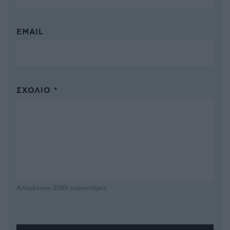
EMAIL
ΣΧΌΛΙΟ *
Απομένουν
2500
χαρακτήρες