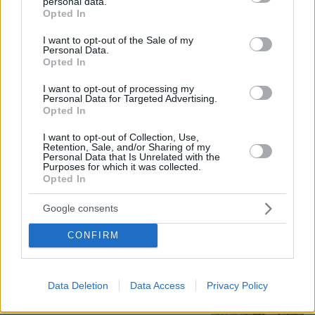
personal data.
Τι έγραφαν οι ξένοι ανταποκριτές σε
grant or deny consent to Google and its third-party tags to
Opted In
τηλεγραφήματά τους από τη Μικρά
use your data for below specified purposes in below Google
Ασία το 1921
consent section.
I want to opt-out of the Sale of my
Personal Data.
12
08.08.2026, 10:26
Opted In
I want to opt-out of processing my
Personal Data for Targeted Advertising.
Opted In
«Πόσα θέλεις για το κορίτσι;»:
Τουρίστας στην Κρήτη ζητά... τιμή για
I want to opt-out of Collection, Use,
Retention, Sale, and/or Sharing of my
να ασελγήσει σε ανήλικη, τι
Personal Data that Is Unrelated with the
καταγγέλλει ο ιδιοκτήτης επιχείρησης
Purposes for which it was collected.
Opted In
442
07.08.2026, 18:22
Google consents
CONFIRM
Η φωτογραφία του Τσιτσιπά αγκαλιά
με τη σύντροφό του στην Ελβετία και
η βραδινή έξοδός τους για φαγητό
Data Deletion
Data Access
Privacy Policy
52
08.08.2026, 09:14