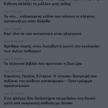
Έκθεση αλλάζει το μέλλον μιας πόλης
πριν 7 λεπτά
Το νέο... καλοκαιρινό κόλπο που κάνουν οι κλέφτες
αυτοκινήτων στην Ελλάδα
πριν 7 λεπτά
Εκεί όλα τα νέα αυτοκίνητα είναι ηλεκτρικά
πριν 15 λεπτά
Βρέθηκε σορός στον Λυκαβηττό κοντά στο εκκλησάκι
των Αγίων Ισιδώρων
πριν 15 λεπτά
Το ελληνικό βιβλίο που προτείνει η Dua Lipa
πριν 24 λεπτά
Καρκίνος Παχέος Εντέρου: Η «ένοχη» διατροφή που
αυξάνει τον κίνδυνο κατακόρυφα – Ποια τρόφιμα
προστατεύουν
πριν 25 λεπτά
Στις φλόγες δύο διυλιστήρια πετρελαίου στη Ρωσία
μετά από ουκρανική επίθεση με drones