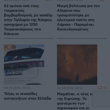
08.08.2026, 10:17
08.08.2026, 10:04
62 χρόνια από τους
Μικρή βελτίωση για τον
τουρκικούς
43χρονο που
βομβαρδισμούς με ναπάλμ
τραυματίστηκε με
στην Τηλλυρία της Κύπρου,
ηλεκτρικό πατίνι στη
πανηγύρια με 1250
Λάρισα - Παραμένει
Τουρκοκύπριους στα
διασωληνωμένος
Κόκκινα
08.08.2026, 09:35
15
08.08.2026, 09:12
Τέλος οι πινακίδες
Megafires, ο νέος εφιάλτης
αυτοκινήτων στην Ελλάδα
της Ευρώπης: Το
φαινόμενο των
πυρονεφών και οι