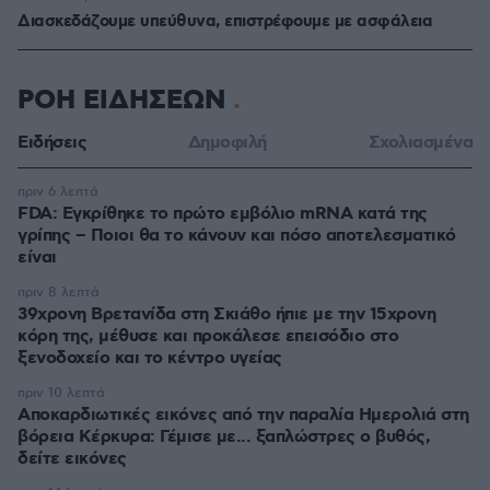
Διασκεδάζουμε υπεύθυνα, επιστρέφουμε με ασφάλεια
ΡΟΗ ΕΙΔΗΣΕΩΝ
Ειδήσεις
Δημοφιλή
Σχολιασμένα
πριν 6 λεπτά
FDA: Εγκρίθηκε το πρώτο εμβόλιο mRNA κατά της
γρίπης – Ποιοι θα το κάνουν και πόσο αποτελεσματικό
είναι
πριν 8 λεπτά
39χρονη Βρετανίδα στη Σκιάθο ήπιε με την 15χρονη
κόρη της, μέθυσε και προκάλεσε επεισόδιο στο
ξενοδοχείο και το κέντρο υγείας
πριν 10 λεπτά
Αποκαρδιωτικές εικόνες από την παραλία Ημερολιά στη
βόρεια Κέρκυρα: Γέμισε με... ξαπλώστρες ο βυθός,
δείτε εικόνες