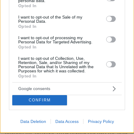
personal data.
grant or deny consent to Google and its third-party tags to
Opted In
use your data for below specified purposes in below Google
consent section.
I want to opt-out of the Sale of my
Personal Data.
Opted In
I want to opt-out of processing my
Personal Data for Targeted Advertising.
Opted In
I want to opt-out of Collection, Use,
Retention, Sale, and/or Sharing of my
Personal Data that Is Unrelated with the
Purposes for which it was collected.
Opted In
Google consents
CONFIRM
06.08.2026, 04:44
Data Deletion
Data Access
Privacy Policy
«Τα παιδιά έχουν μια μικρή ίωση»: Το τελευταίο
μήνυμα της μητέρας στον πρώην σύζυγό της πριν