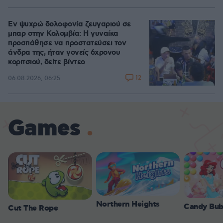
Εν ψυχρώ δολοφονία ζευγαριού σε
μπαρ στην Κολομβία: Η γυναίκα
προσπάθησε να προστατεύσει τον
άνδρα της, ήταν γονείς 6χρονου
κοριτσιού, δείτε βίντεο
12
06.08.2026, 06:25
Games
Northern Heights
Candy Bub
Cut The Rope