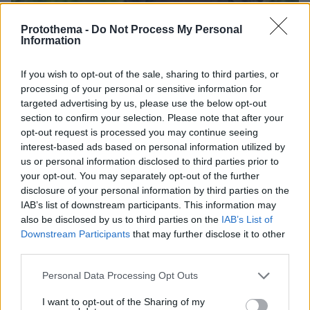
Protothema -
Do Not Process My Personal
Information
If you wish to opt-out of the sale, sharing to third parties, or
processing of your personal or sensitive information for
targeted advertising by us, please use the below opt-out
section to confirm your selection. Please note that after your
opt-out request is processed you may continue seeing
interest-based ads based on personal information utilized by
us or personal information disclosed to third parties prior to
your opt-out. You may separately opt-out of the further
disclosure of your personal information by third parties on the
IAB’s list of downstream participants. This information may
06.08.2026, 09:18
also be disclosed by us to third parties on the
IAB’s List of
Νεαρή γυναίκα με ακατέργαστη ομορφιά από την
Downstream Participants
that may further disclose it to other
Αιθιοπία έγινε viral, δείτε την εντυπωσιακή
third parties.
μεταμόρφωσή της από μακιγιέρ
Please note that this website/app uses one or more Google
Personal Data Processing Opt Outs
services and may gather and store information including but
not limited to your visit or usage behaviour. You may click to
I want to opt-out of the Sharing of my