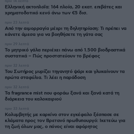
πριν 14 λεπτά
Ελληνική ακτοπλοΐα: 164 πλοία, 20 εκατ. επιβάτες και
χρηματοδοτικό κενό άνω των €5 δισ.
πριν 23 λεπτά
Από την αιμορραγία μέχρι τη δηλητηρίαση: Τι πρέπει να
κάνετε άμεσα για να βοηθήσετε τη γάτα σας
πριν 29 λεπτά
Το μητρικό γάλα περιέχει πάνω από 1.500 βιοδραστικά
συστατικά – Πώς προστατεύουν το βρέφος
πριν 32 λεπτά
Του Σωτήρος μυρίζει τηγανητό ψάρι και γλυκαίνουν τα
πρώτα σταφύλια. Τι λέει η παράδοση
πριν 32 λεπτά
Τα fragrance mist που φοράω ξανά και ξανά κατά τη
διάρκεια του καλοκαιριού
πριν 33 λεπτά
Κολυμβητής με καρκίνο στον εγκέφαλο ξέσπασε σε
κλάματα προς τον Βρετανό πρωθυπουργό: Ικετεύω για
τη ζωή όλων μας, ο πόνος είναι αφόρητος